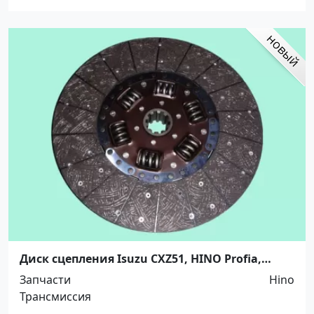
Диск сцепления Isuzu CXZ51, HINO Profia,
430*252*10*50,8. Распродажа! До -100%!
Запчасти
Hino
Краснодар
Трансмиссия