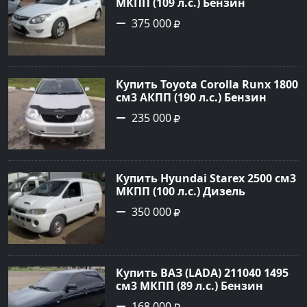
МКПП (109 л.с.) Бензин
инжектор в Кропоткин: цвет
375 000
белый Хетчбэк 2011 года по
цене 375000 рублей,
объявление №2972 на сайте
Авторынок23
Купить Toyota Corolla Runx 1800
см3 АКПП (190 л.с.) Бензин
инжектор в Тихорецк: цвет
235 000
Серый Хетчбэк 2002 года по
цене 235000 рублей,
объявление №20303 на сайте
Авторынок23
Купить Hyundai Starex 2500 см3
МКПП (100 л.с.) Дизель
турбонаддув в Краснодар:
350 000
цвет белый Фургон 2014 года
по цене 350000 рублей,
объявление №4078 на сайте
Авторынок23
Купить ВАЗ (LADA) 211040 1495
см3 МКПП (89 л.с.) Бензин
инжектор в Краснодвр: цвет
168 000