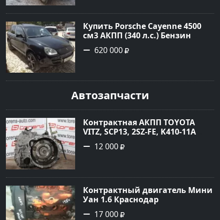
объявление №23890 на сайте
Авторынок23
Купить Porsche Cayenne 4500
см3 АКПП (340 л.с.) Бензин
турбонаддув в Новороссийск:
620 000
цвет черный Внедорожник
2004 года по цене 620000
рублей, объявление №1771 на
сайте Авторынок23
Автозапчасти
Контрактная АКПП TOYOTA
VITZ, SCP13, 2SZ-FE, K410-11A
Ростов
12 000
Контрактный двигатель Мини
Уан 1.6 Краснодар
17 000