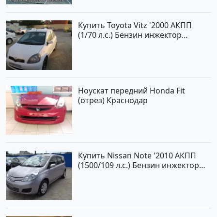
Купить Toyota Vitz '2000 АКПП
(1/70 л.с.) Бензин инжектор
Краснодар цвет Белый Хетчбэк по
цене 194000 рублей, объявление
№15521 на сайте Авторынок23
Ноускат передний Honda Fit
(отрез) Краснодар
Купить Nissan Note '2010 АКПП
(1500/109 л.с.) Бензин инжектор
Краснодар цвет ЛАВАНДА Хетчбэк
по цене 419000 рублей,
объявление №1457 на сайте
Авторынок23