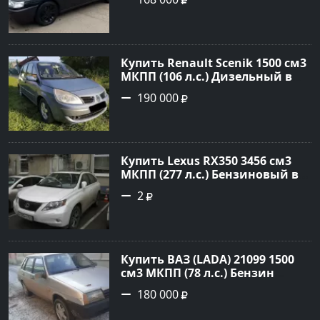
Черный Седан 2007 года по
цене 168000 рублей,
объявление №24857 на сайте
Авторынок23
Купить Renault Scenik 1500 см3
МКПП (106 л.с.) Дизельный в
Белореченск: цвет Голубой
190 000
Универсал 2007 года по цене
190000 рублей, объявление
№20133 на сайте Авторынок23
Купить Lexus RX350 3456 см3
МКПП (277 л.с.) Бензиновый в
Краснодар: цвет
2
Перламутрово-белый
Универсал 2011 года по цене
1.67877 рублей, объявление
№3746 на сайте Авторынок23
Купить ВАЗ (LADA) 21099 1500
см3 МКПП (78 л.с.) Бензин
инжектор в Гостагаевская :
180 000
цвет Серебряный Седан 2001
года по цене 180000 рублей,