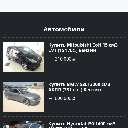
Автомобили
Купить Mitsubishi Colt 15 см3
CVT (154 л.с.) Бензин
турбонаддув в Краснодар:
310 000
цвет Чёрный металик Хетчбэк
2003 года по цене 310000
рублей, объявление №18731 на
сайте Авторынок23
Купить BMW 530i 3000 см3
АКПП (231 л.с.) Бензин
инжектор в Новороссийск:
600 000
цвет серый Седан 2004 года по
цене 600000 рублей,
объявление №1650 на сайте
Авторынок23
Купить Hyundai i30 1400 см3