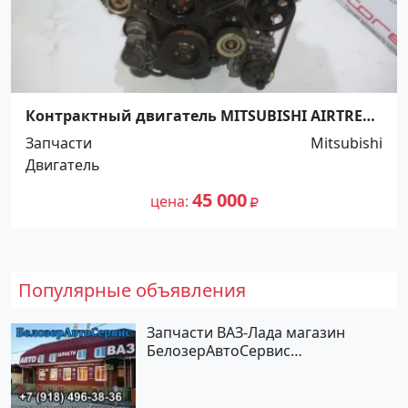
Контрактный двигатель MITSUBISHI AIRTREK,
CU2W, 4G63 Ростов
Запчасти
Mitsubishi
Двигатель
45 000
цена
Популярные объявления
Запчасти ВАЗ-Лада магазин
БелозерАвтоСервис
Новотитаровская