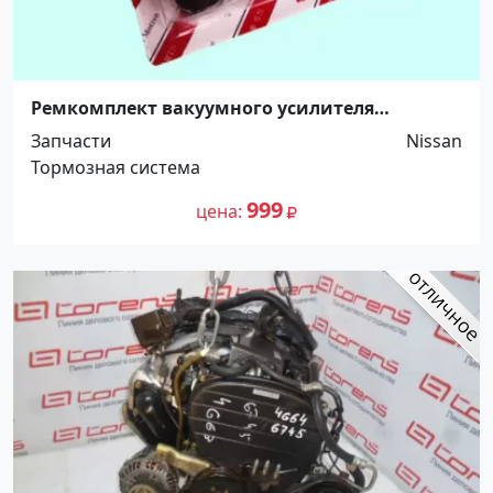
Ремкомплект вакуумного усилителя
тормозов (ПГУ) для Ниссан Дизель Кондор
Запчасти
Nissan
Краснодар
Тормозная система
999
цена