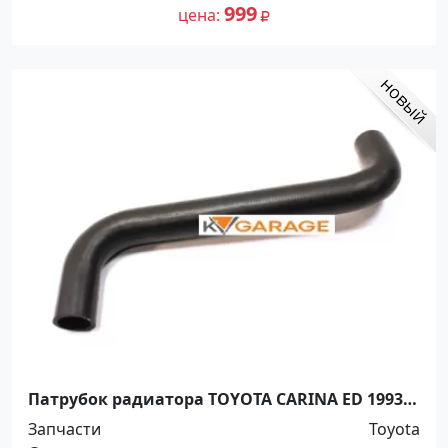
999
цена
Патрубок радиатора TOYOTA CARINA ED 1993-
1998 EXIV 1993-1998 CELICA 1993-1999 CURREN
Запчасти
Toyota
1993-1999г Краснодар