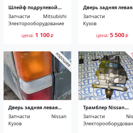
Шлейф подрулевой
Дверь задняя левая
MITSUBISHI LANCER X /
Лада Приора
Запчасти
Mitsubishi
Запчасти
PAJERO / MONTERO
Краснодар
Электорооборудование
Кузов
V97W Краснодар
1 100
5 500
цена
цена
Дверь задняя левая
Трамблер Nissan
Nissan Terrano
March, Cube Красно
Запчасти
Nissan
Запчасти
Ni
Краснодар
Кузов
Электорооборудова