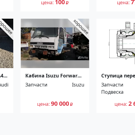
100
7
цена
цена
A4
Кабина Isuzu Forward
Ступица пер
р
Краснодар
NISSAN TEAN
Audi
Запчасти
Isuzu
Запчасти
PJ32(VQ35)/
Подвеска
PNZ51(VQ35) 
Краснодар
90 000
2 
цена
цена