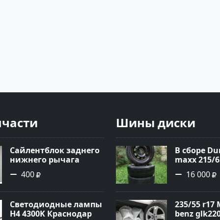
пчасти
Шины диски
Сайлентблок заднего
В сборе Du
нижнего рычага
maxx 215/6
HONDA Краснодар
400
16 000
Светодиодные лампы
235/55 r17 
H4 4300K Краснодар
benz glk220