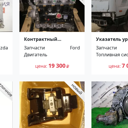
Контрактный
Указатель у
Nis
двигатель форд
топлива Kia 
zda
Запчасти
Ford
Запчасти
маверик 2.0
Hino Profia 
Двигатель
Топливная си
Краснодар
19 300
7 
цена
цена