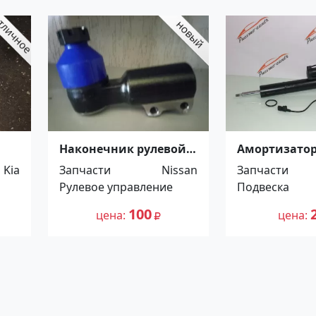
Наконечник рулевой
Амортизато
тяги Nissan грузовик
передний Me
Kia
Запчасти
Nissan
Запчасти
Краснодар
W164 ML Кра
Рулевое управление
Подвеска
100
цена
цена