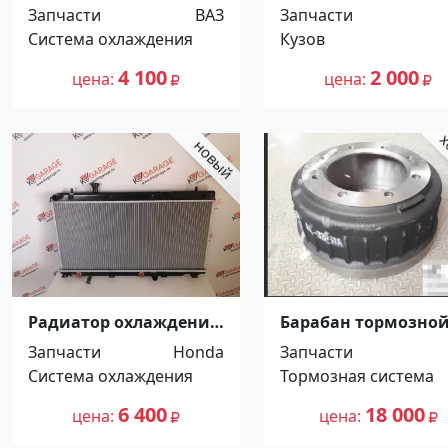
LADA GRANTA 2015-
2105/2107 левая
Запчасти
ВАЗ
Запчасти
Краснодар
Краснодар
Система охлаждения
Кузов
4 100
2 000
цена
цена
Радиатор охлаждения
Барабан тормозно
HONDA MOBILIO 2001
передний Kia Grant
Запчасти
Honda
Запчасти
Краснодар
Краснодар
Система охлаждения
Тормозная система
6 400
18 000
цена
цена