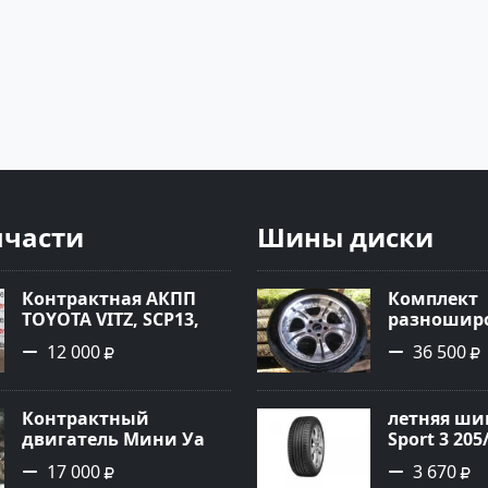
пчасти
Шины диски
Контрактная АКПП
Комплект
TOYOTA VITZ, SCP13,
разноширо
2SZ-FE, K410-11A Ростов
R-18 хром
12 000
36 500
Контрактный
летняя шин
двигатель Мини Уан
Sport 3 205
1.6 Краснодар
17 000
3 670