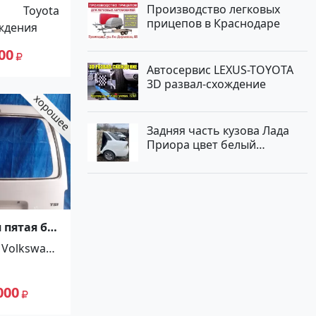
OLLA
Производство легковых
Toyota
IB LEVIN
прицепов в Краснодаре
ждения
O 1991-
дар
00
Автосервис LEXUS-TOYOTA
3D развал-схождение
Задняя часть кузова Лада
Приора цвет белый
Краснодар
 пятая б.у
Caddy
Volkswage
n
000