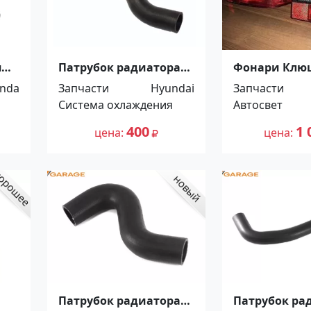
я
Патрубок радиатора
Фонари Клю
5г
HYUNDAI SOLARIS KIA
Приора Ново
nda
Запчасти
Hyundai
Запчасти
RIO 3 2010 Краснодар
Система охлаждения
Автосвет
400
1 
цена
цена
Патрубок радиатора
Патрубок ра