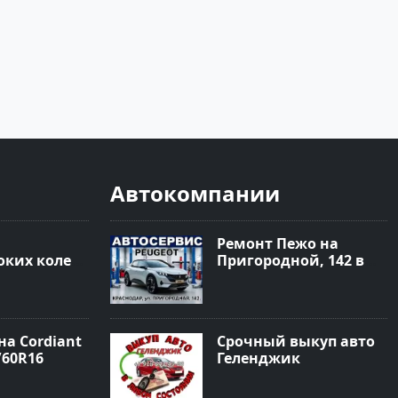
Автокомпании
Ремонт Пежо на
ких колес
Пригородной, 142 в
 Краснодар
Краснодаре
а Cordiant
Срочный выкуп авто
/60R16
Геленджик