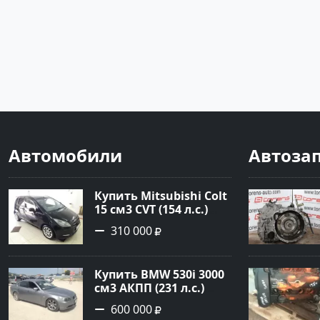
Автомобили
Автоза
Купить Mitsubishi Colt
15 см3 CVT (154 л.с.)
Бензин турбонаддув в
310 000
Краснодар: цвет
Чёрный металик
Хетчбэк 2003 года по
Купить BMW 530i 3000
цене 310000 рублей,
см3 АКПП (231 л.с.)
объявление №18731 на
Бензин инжектор в
сайте Авторынок23
600 000
Новороссийск: цвет