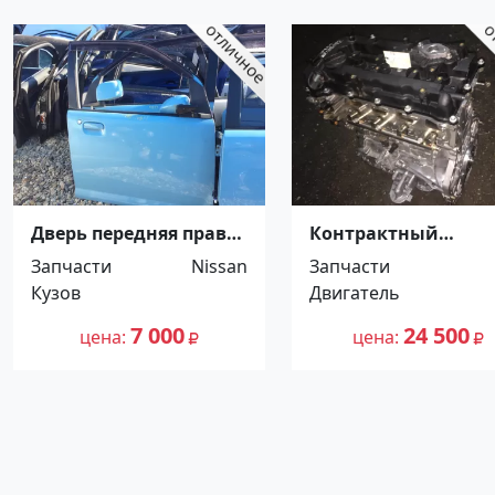
Дверь передняя правая
Контрактный
бу Ниссан Отти
двигатель Киа
Запчасти
Nissan
Запчасти
Краснодар
Спортейдж 2.0
Кузов
Двигатель
Краснодар
7 000
24 500
цена
цена