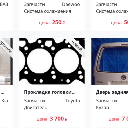
DAEWOO NEXIA 1.5-1.8
TOYOTA COR
ВАЗ
Запчасти
Daewoo
Запчасти
1995 Краснодар
SPRINTER CAR
Система охлаждения
Система охла
TRUENO SPACI
2002 Красно
250
5
цена
цена
й
Прокладка головки
Дверь задняя
o
блока TOYOTA TOWN
Volkswagen 
Kia
Запчасти
Toyota
Запчасти
ACE, NOAH 2C(T) 1997-
Краснодар
Двигатель
Кузов
99г. Краснодар
3 700
7 
цена
цена