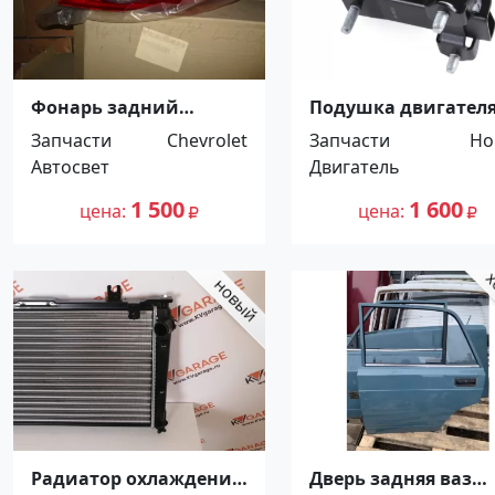
Фонарь задний
Подушка двигател
правый на CHEVROLET
Honda HR-V 1998-200
Запчасти
Chevrolet
Запчасти
Ho
LACETTI хэтчбэк DEPO
Краснодар
Автосвет
Двигатель
Краснодар
1 500
1 600
цена
цена
Радиатор охлаждения
Дверь задняя ваз