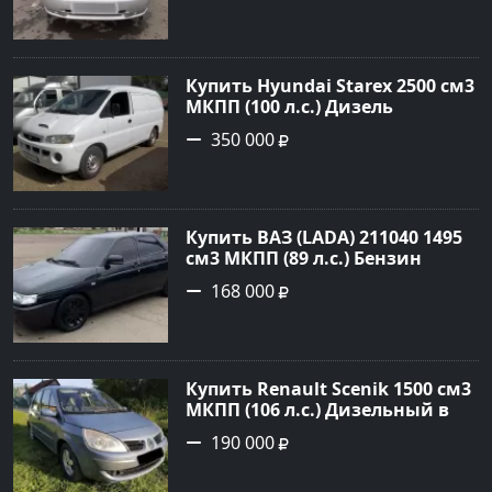
цене 235000 рублей,
объявление №20303 на сайте
Авторынок23
Купить Hyundai Starex 2500 см3
МКПП (100 л.с.) Дизель
турбонаддув в Краснодар:
350 000
цвет белый Фургон 2014 года
по цене 350000 рублей,
объявление №4078 на сайте
Авторынок23
Купить ВАЗ (LADA) 211040 1495
см3 МКПП (89 л.с.) Бензин
инжектор в Краснодвр: цвет
168 000
Черный Седан 2007 года по
цене 168000 рублей,
объявление №24857 на сайте
Авторынок23
Купить Renault Scenik 1500 см3
МКПП (106 л.с.) Дизельный в
Белореченск: цвет Голубой
190 000
Универсал 2007 года по цене
190000 рублей, объявление