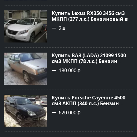
№20133 на сайте Авторынок23
Купить Lexus RX350 3456 см3
МКПП (277 л.с.) Бензиновый в
Краснодар: цвет
2
Перламутрово-белый
Универсал 2011 года по цене
1.67877 рублей, объявление
№3746 на сайте Авторынок23
Купить ВАЗ (LADA) 21099 1500
см3 МКПП (78 л.с.) Бензин
инжектор в Гостагаевская :
180 000
цвет Серебряный Седан 2001
года по цене 180000 рублей,
объявление №23890 на сайте
Авторынок23
Купить Porsche Cayenne 4500
см3 АКПП (340 л.с.) Бензин
турбонаддув в Новороссийск:
620 000
цвет черный Внедорожник
2004 года по цене 620000
рублей, объявление №1771 на
сайте Авторынок23