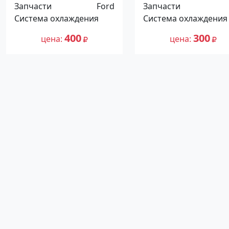
FORD FOCUS II C-MAX
Калина с тросиком
Запчасти
Ford
Запчасти
2004-2011 Краснодар
Краснодар
Система охлаждения
Система охлаждения
400
300
цена
цена