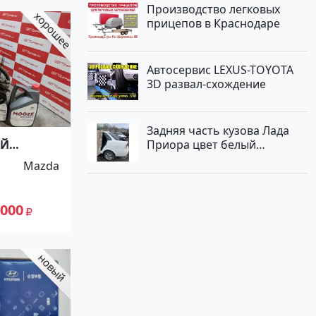
Производство легковых
прицепов в Краснодаре
Автосервис LEXUS-TOYOTA
3D развал-схождение
Задняя часть кузова Лада
ЫЙ
Приора цвет белый
MAZDA
Краснодар
Mazda
W3W
 000