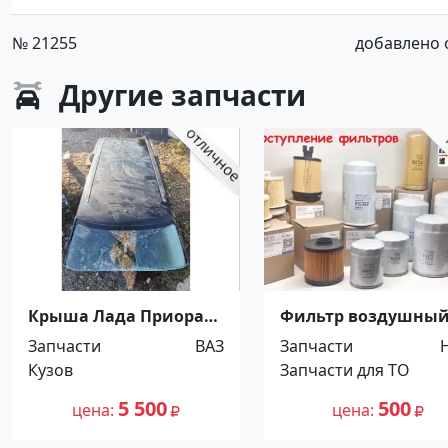
№ 21255
добавлено от
Другие
запчасти
Крыша Лада Приора
Фильтр воздушны
Краснодар
Hino 300/500/700
Запчасти
ВАЗ
Запчасти
Краснодар
Кузов
Запчасти для ТО
5 500
500
цена
цена