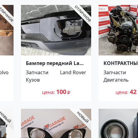
Бампер передний Land
КОНТРАКТН
Rover Range Rover
ДВИГАТЕЛЬ 
olvo
Запчасти
Land Rover
Запчасти
Evoque 2011 Краснодар
DEMIO B3 D
Кузов
Двигатель
Краснодар
100
42
цена
цена