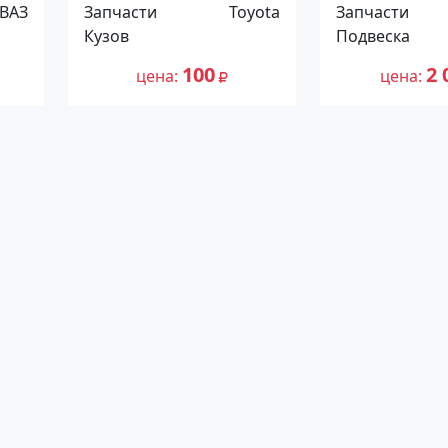
Toyota Platz Краснодар
Mercedes A16
ВАЗ
Запчасти
Toyota
Запчасти
правая Крас
Кузов
Подвеска
100
2 
цена
цена