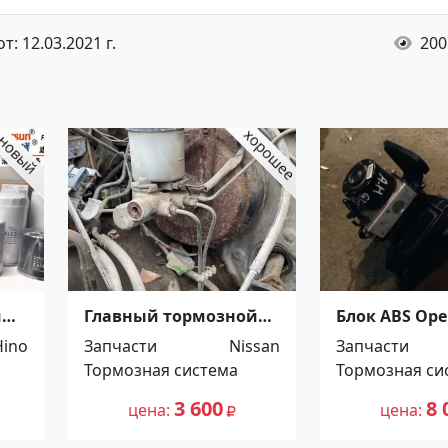
: 12.03.2021 г.
200
й
Главный тормозной
Блок ABS Opel
цилиндр Nissan
2004-2014 Кр
Hino
Запчасти
Nissan
Запчасти
Terrano 1991 + вакуум
Тормозная система
Тормозная си
Краснодар
3 600
8 
цена
цена