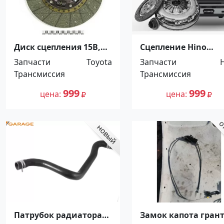
Диск сцепления 15B,
Сцепление Hino
SQ5C, J05C Toyota Dyna.
Ranger. Распродажа
Запчасти
Toyota
Запчасти
Распродажа! До -100%!
5264720 Краснодар
Трансмиссия
Трансмиссия
Краснодар
999
999
цена
цена
Патрубок радиатора
Замок капота гран