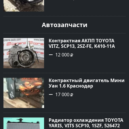
цвет черный Внедорожник
2004 года по цене 620000
рублей, объявление №1771 на
сайте Авторынок23
Автозапчасти
Контрактная АКПП TOYOTA
VITZ, SCP13, 2SZ-FE, K410-11A
Ростов
12 000
Контрактный двигатель Мини
Уан 1.6 Краснодар
17 000
Радиатор охлаждения TOYOTA
YARIS, VITS SCP10, 1SZF, 5264720