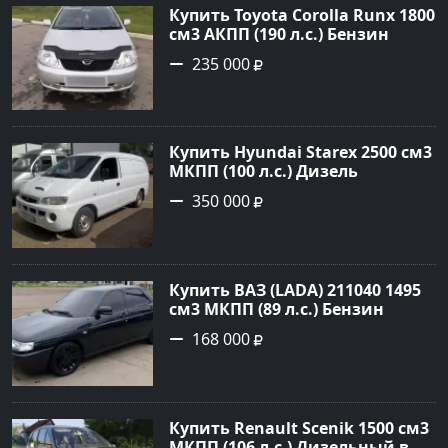
Купить Toyota Corolla Runx 1800
см3 АКПП (190 л.с.) Бензин
инжектор в Тихорецк: цвет
235 000
Серый Хетчбэк 2002 года по
цене 235000 рублей,
объявление №20303 на сайте
Авторынок23
Купить Hyundai Starex 2500 см3
МКПП (100 л.с.) Дизель
турбонаддув в Краснодар:
350 000
цвет белый Фургон 2014 года
по цене 350000 рублей,
объявление №4078 на сайте
Авторынок23
Купить ВАЗ (LADA) 211040 1495
см3 МКПП (89 л.с.) Бензин
инжектор в Краснодвр: цвет
168 000
Черный Седан 2007 года по
цене 168000 рублей,
объявление №24857 на сайте
Авторынок23
Купить Renault Scenik 1500 см3
МКПП (106 л.с.) Дизельный в