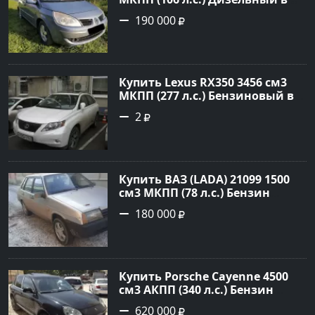
Белореченск: цвет Голубой
190 000
Универсал 2007 года по цене
190000 рублей, объявление
№20133 на сайте Авторынок23
Купить Lexus RX350 3456 см3
МКПП (277 л.с.) Бензиновый в
Краснодар: цвет
2
Перламутрово-белый
Универсал 2011 года по цене
1.67877 рублей, объявление
№3746 на сайте Авторынок23
Купить ВАЗ (LADA) 21099 1500
см3 МКПП (78 л.с.) Бензин
инжектор в Гостагаевская :
180 000
цвет Серебряный Седан 2001
года по цене 180000 рублей,
объявление №23890 на сайте
Авторынок23
Купить Porsche Cayenne 4500
см3 АКПП (340 л.с.) Бензин
турбонаддув в Новороссийск:
620 000