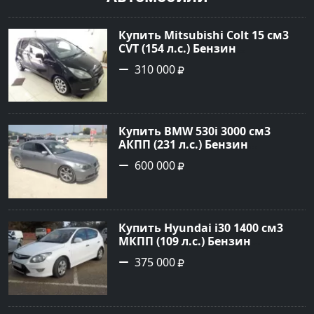
Купить Mitsubishi Colt 15 см3
CVT (154 л.с.) Бензин
турбонаддув в Краснодар:
310 000
цвет Чёрный металик Хетчбэк
2003 года по цене 310000
рублей, объявление №18731 на
сайте Авторынок23
Купить BMW 530i 3000 см3
АКПП (231 л.с.) Бензин
инжектор в Новороссийск:
600 000
цвет серый Седан 2004 года по
цене 600000 рублей,
объявление №1650 на сайте
Авторынок23
Купить Hyundai i30 1400 см3
МКПП (109 л.с.) Бензин
инжектор в Кропоткин: цвет
375 000
белый Хетчбэк 2011 года по
цене 375000 рублей,
объявление №2972 на сайте
Авторынок23