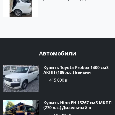
Автомобили
Купить Toyota Probox 1400 см3
АКПП (109 л.с.) Бензин
инжектор в Новороссийск:
415 000
цвет белый Универсал 2010
года по цене 415000 рублей,
объявление №3002 на сайте
Авторынок23
Купить Hino FH 13267 см3 МКПП
(270 л.с.) Дизельный в
г.Краснодар: цвет Синий