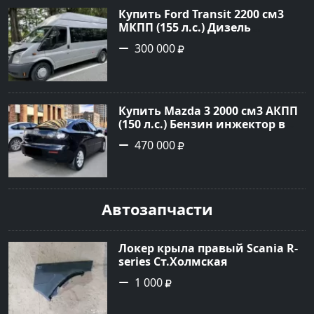
Купить Ford Transit 2200 см3
МКПП (155 л.с.) Дизель
турбонаддув в Тбилисская :
300 000
цвет Серебряный Фургон 2014
года по цене 300000 рублей,
объявление №22259 на сайте
Авторынок23
Купить Mazda 3 2000 см3 АКПП
(150 л.с.) Бензин инжектор в
Геленджик : цвет Чёрный
470 000
Седан 2008 года по цене 470000
рублей, объявление №19216 на
сайте Авторынок23
Автозапчасти
Локер крыла правый Scania R-
series Ст.Холмская
1 000