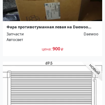
Фара противотуманная левая на Daewoo
Matiz/Дэу Матиз Краснодар
Запчасти
Daewoo
Автосвет
900
цена