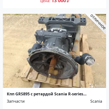
13 000
цена
Кпп GRS895 с ретардой Scania R-series
Ст.Холмская
Запчасти
Scania