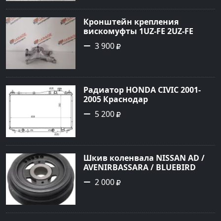
Кронштейн крепления
вискомуфты 1UZ-FE 2UZ-FE
Краснодар
3 900
Радиатор HONDA CIVIC 2001-
2005 Краснодар
5 200
Шкив коленвала NISSAN AD /
AVENIRBASSARA / BLUEBIRD
SYLPHY / MURANO / PRESAGE /
2 000
PRIMERA / SERENA / X-TRAIL
QR20 / 25 Краснодар