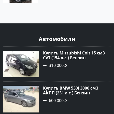
Автомобили
Купить Mitsubishi Colt 15 см3
CVT (154 л.с.) Бензин
турбонаддув в Краснодар:
310 000
цвет Чёрный металик Хетчбэк
2003 года по цене 310000
рублей, объявление №18731 на
сайте Авторынок23
Купить BMW 530i 3000 см3
АКПП (231 л.с.) Бензин
инжектор в Новороссийск:
600 000
цвет серый Седан 2004 года по
цене 600000 рублей,
объявление №1650 на сайте