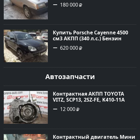
инжектор в Гостагаевская :
180 000
цвет Серебряный Седан 2001
года по цене 180000 рублей,
объявление №23890 на сайте
Авторынок23
Купить Porsche Cayenne 4500
см3 АКПП (340 л.с.) Бензин
турбонаддув в Новороссийск:
620 000
цвет черный Внедорожник
2004 года по цене 620000
рублей, объявление №1771 на
сайте Авторынок23
Автозапчасти
Контрактная АКПП TOYOTA
VITZ, SCP13, 2SZ-FE, K410-11A
Ростов
12 000
Контрактный двигатель Мини