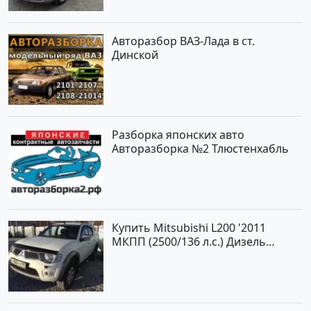
объявление №1457 на сайте
Авторынок23
Авторазбор ВАЗ-Лада в ст.
Динской
Разборка японских авто
Авторазборка №2 Тлюстенхабль
Купить Mitsubishi L200 '2011
МКПП (2500/136 л.с.) Дизель
турбонаддув Новороссийск цвет
белый Пикап по цене 1000000
рублей, объявление №562 на
сайте Авторынок23