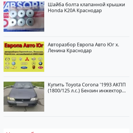
Шайба болта клапанной крышки
Honda K20A Краснодар
Авторазбор Европа Авто Юг х.
Ленина Краснодар
Купить Toyota Corona '1993 АКПП
(1800/125 л.с.) Бензин инжектор
Анапа цвет Серый Седан по цене
470000 рублей, объявление
№25103 на сайте Авторынок23