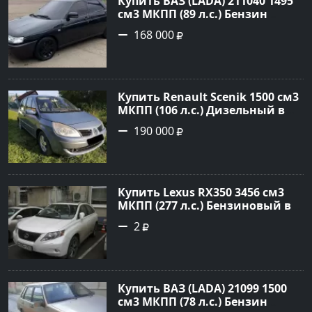
Купить ВАЗ (LADA) 211040 1495
см3 МКПП (89 л.с.) Бензин
инжектор в Краснодвр: цвет
168 000
Черный Седан 2007 года по
цене 168000 рублей,
объявление №24857 на сайте
Авторынок23
Купить Renault Scenik 1500 см3
МКПП (106 л.с.) Дизельный в
Белореченск: цвет Голубой
190 000
Универсал 2007 года по цене
190000 рублей, объявление
№20133 на сайте Авторынок23
Купить Lexus RX350 3456 см3
МКПП (277 л.с.) Бензиновый в
Краснодар: цвет
2
Перламутрово-белый
Универсал 2011 года по цене
1.67877 рублей, объявление
№3746 на сайте Авторынок23
Купить ВАЗ (LADA) 21099 1500
см3 МКПП (78 л.с.) Бензин