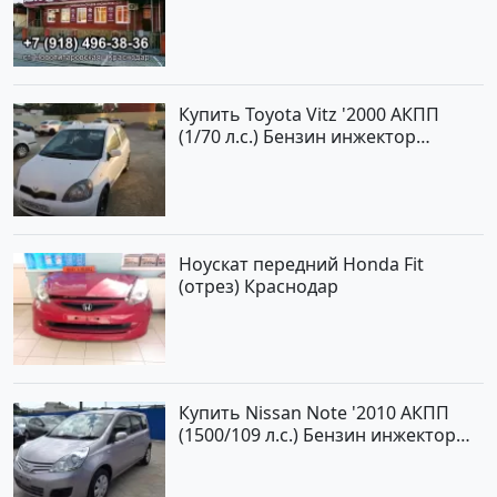
Новотитаровская
Купить Toyota Vitz '2000 АКПП
(1/70 л.с.) Бензин инжектор
Краснодар цвет Белый Хетчбэк по
цене 194000 рублей, объявление
№15521 на сайте Авторынок23
Ноускат передний Honda Fit
(отрез) Краснодар
Купить Nissan Note '2010 АКПП
(1500/109 л.с.) Бензин инжектор
Краснодар цвет ЛАВАНДА Хетчбэк
по цене 419000 рублей,