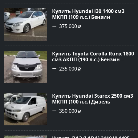
Авторынок23
Купить Hyundai i30 1400 см3
МКПП (109 л.с.) Бензин
инжектор в Кропоткин: цвет
375 000
белый Хетчбэк 2011 года по
цене 375000 рублей,
объявление №2972 на сайте
Авторынок23
Купить Toyota Corolla Runx 1800
см3 АКПП (190 л.с.) Бензин
инжектор в Тихорецк: цвет
235 000
Серый Хетчбэк 2002 года по
цене 235000 рублей,
объявление №20303 на сайте
Авторынок23
Купить Hyundai Starex 2500 см3
МКПП (100 л.с.) Дизель
турбонаддув в Краснодар:
350 000
цвет белый Фургон 2014 года
по цене 350000 рублей,
объявление №4078 на сайте
Авторынок23