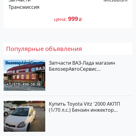
Трансмиссия
999
цена
Популярные объявления
Запчасти ВАЗ-Лада магазин
БелозерАвтоСервис
Новотитаровская
Купить Toyota Vitz '2000 АКПП
(1/70 л.с.) Бензин инжектор
Краснодар цвет Белый Хетчбэк по
цене 194000 рублей, объявление
№15521 на сайте Авторынок23