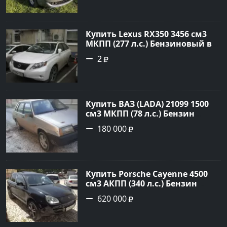
190000 рублей, объявление
№20133 на сайте Авторынок23
Купить Lexus RX350 3456 см3
МКПП (277 л.с.) Бензиновый в
Краснодар: цвет
2
Перламутрово-белый
Универсал 2011 года по цене
1.67877 рублей, объявление
№3746 на сайте Авторынок23
Купить ВАЗ (LADA) 21099 1500
см3 МКПП (78 л.с.) Бензин
инжектор в Гостагаевская :
180 000
цвет Серебряный Седан 2001
года по цене 180000 рублей,
объявление №23890 на сайте
Авторынок23
Купить Porsche Cayenne 4500
см3 АКПП (340 л.с.) Бензин
турбонаддув в Новороссийск:
620 000
цвет черный Внедорожник
2004 года по цене 620000
рублей, объявление №1771 на