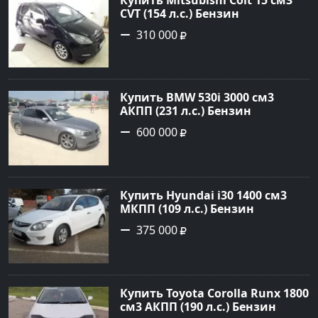
CVT (154 л.с.) Бензин
турбонаддув в Краснодар:
310 000
цвет Чёрный металик Хетчбэк
2003 года по цене 310000
рублей, объявление №18731 на
сайте Авторынок23
Купить BMW 530i 3000 см3
АКПП (231 л.с.) Бензин
инжектор в Новороссийск:
600 000
цвет серый Седан 2004 года по
цене 600000 рублей,
объявление №1650 на сайте
Авторынок23
Купить Hyundai i30 1400 см3
МКПП (109 л.с.) Бензин
инжектор в Кропоткин: цвет
375 000
белый Хетчбэк 2011 года по
цене 375000 рублей,
объявление №2972 на сайте
Авторынок23
Купить Toyota Corolla Runx 1800
см3 АКПП (190 л.с.) Бензин