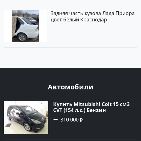
Задняя часть кузова Лада Приора
цвет белый Краснодар
Автомобили
Купить Mitsubishi Colt 15 см3
CVT (154 л.с.) Бензин
турбонаддув в Краснодар:
310 000
цвет Чёрный металик Хетчбэк
2003 года по цене 310000
рублей, объявление №18731 на
сайте Авторынок23