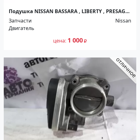
Подушка NISSAN BASSARA , LIBERTY , PRESAGE ,
R-NESSA , SERENA SR20 - KA24DE 1998-2004г
Запчасти
Nissan
Краснодар
Двигатель
1 000
цена