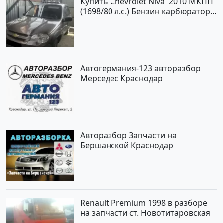
Купить Chevrolet Niva '2010 МКПП
(1698/80 л.с.) Бензин карбюратор
Юровка цвет Серый Универсал по
цене 177000 рублей, объявление
№24999 на сайте Авторынок23
Автогермания-123 авторазбор
Мерседес Краснодар
Авторазбор Запчасти на
Бершанской Краснодар
Renault Premium 1998 в разборе
на запчасти ст. Новотитаровская