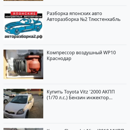
Разборка японских авто
Авторазборка №2 Тлюстенхабль
Компрессор воздушный WP10
Краснодар
Купить Toyota Vitz '2000 АКПП
(1/70 л.с.) Бензин инжектор
Краснодар цвет Белый Хетчбэк по
цене 194000 рублей, объявление
№15521 на сайте Авторынок23