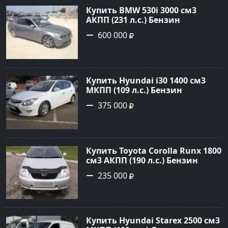
Купить BMW 530i 3000 см3
АКПП (231 л.с.) Бензин
инжектор в Новороссийск:
600 000
цвет серый Седан 2004 года по
цене 600000 рублей,
объявление №1650 на сайте
Авторынок23
Купить Hyundai i30 1400 см3
МКПП (109 л.с.) Бензин
инжектор в Кропоткин: цвет
375 000
белый Хетчбэк 2011 года по
цене 375000 рублей,
объявление №2972 на сайте
Авторынок23
Купить Toyota Corolla Runx 1800
см3 АКПП (190 л.с.) Бензин
инжектор в Тихорецк: цвет
235 000
Серый Хетчбэк 2002 года по
цене 235000 рублей,
объявление №20303 на сайте
Авторынок23
Купить Hyundai Starex 2500 см3