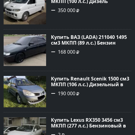
МКПП (100 л.с.) Дизель
турбонаддув в Краснодар:
350 000
цвет белый Фургон 2014 года
по цене 350000 рублей,
объявление №4078 на сайте
Авторынок23
Купить ВАЗ (LADA) 211040 1495
см3 МКПП (89 л.с.) Бензин
инжектор в Краснодвр: цвет
168 000
Черный Седан 2007 года по
цене 168000 рублей,
объявление №24857 на сайте
Авторынок23
Купить Renault Scenik 1500 см3
МКПП (106 л.с.) Дизельный в
Белореченск: цвет Голубой
190 000
Универсал 2007 года по цене
190000 рублей, объявление
№20133 на сайте Авторынок23
Купить Lexus RX350 3456 см3
МКПП (277 л.с.) Бензиновый в
Краснодар: цвет
2