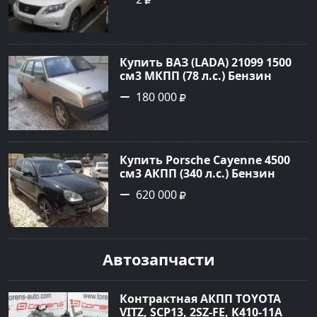
Перламутрово-белый
Универсал 2011 года по цене
1.67877 рублей, объявление
№3746 на сайте Авторынок23
Купить ВАЗ (LADA) 21099 1500
см3 МКПП (78 л.с.) Бензин
инжектор в Гостагаевская :
180 000
цвет Серебряный Седан 2001
года по цене 180000 рублей,
объявление №23890 на сайте
Авторынок23
Купить Porsche Cayenne 4500
см3 АКПП (340 л.с.) Бензин
турбонаддув в Новороссийск:
620 000
цвет черный Внедорожник
2004 года по цене 620000
рублей, объявление №1771 на
сайте Авторынок23
Автозапчасти
Контрактная АКПП TOYOTA
VITZ, SCP13, 2SZ-FE, K410-11A