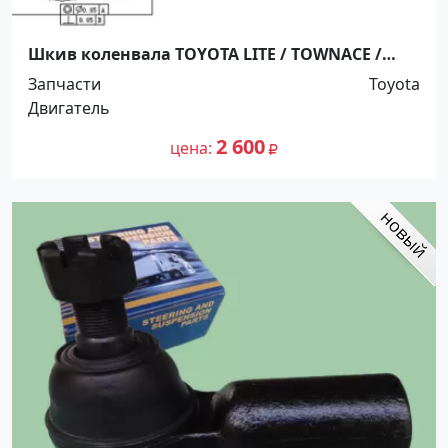
Шкив коленвала TOYOTA LITE / TOWNACE /
LITEACE / TOWN / MASTERACE 1C / 2C / 2CT 86-90
Запчасти
Toyota
Краснодар
Двигатель
2 600
цена