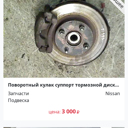
Поворотный кулак суппорт тормозной диск
амортизатор на Nissan Primera P11/ P12 б/у
Запчасти
Nissan
Краснодар
Подвеска
3 000
цена