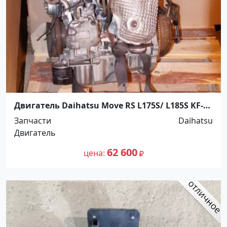
Двигатель Daihatsu Move RS L175S/ L185S KF-
DET Краснодар
Запчасти
Daihatsu
Двигатель
62 600
цена