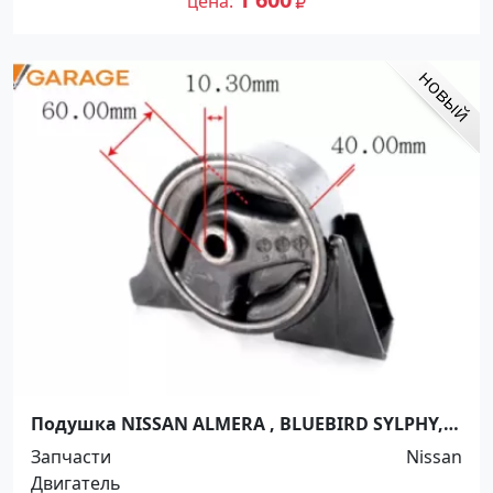
цена
Подушка NISSAN ALMERA , BLUEBIRD SYLPHY,
PULSAR , SUNNY , WINGROAD , AD 1999-2006г
Запчасти
Nissan
Краснодар
Двигатель