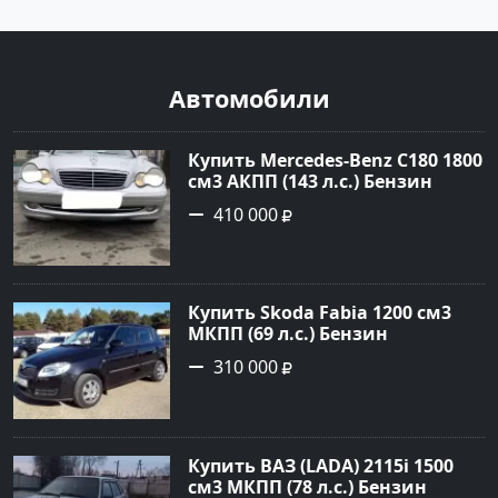
Автомобили
Купить Mercedes-Benz C180 1800
см3 АКПП (143 л.с.) Бензин
инжектор в Тимашевск : цвет
410 000
Серебряный Седан 2006 года по
цене 410000 рублей,
объявление №23786 на сайте
Авторынок23
Купить Skoda Fabia 1200 см3
МКПП (69 л.с.) Бензин
инжектор в Кропоткин: цвет
310 000
черный Хетчбэк 2010 года по
цене 310000 рублей,
объявление №5274 на сайте
Авторынок23
Купить ВАЗ (LADA) 2115i 1500
см3 МКПП (78 л.с.) Бензин