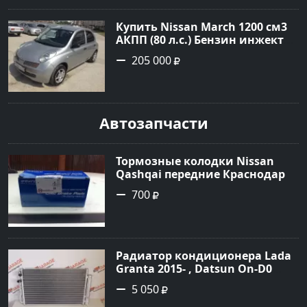
Авторынок23
Купить Nissan March 1200 см3
АКПП (80 л.с.) Бензин инжектор
в Новороссийск: цвет серебро
205 000
Хетчбэк 2003 года по цене
205000 рублей, объявление
№1684 на сайте Авторынок23
Автозапчасти
Тормозные колодки Nissan
Qashqai передние Краснодар
700
Радиатор кондиционера Lada
Granta 2015- , Datsun On-D0
2016- Краснодар
5 050