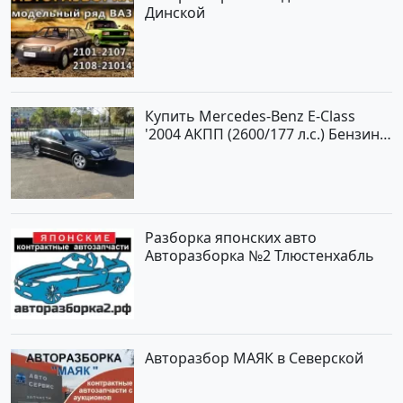
Динской
Купить Mercedes-Benz E-Class
'2004 АКПП (2600/177 л.с.) Бензин
инжектор Новороссийск цвет
черный Седан по цене 620000
рублей, объявление №2192 на
сайте Авторынок23
Разборка японских авто
Авторазборка №2 Тлюстенхабль
Авторазбор МАЯК в Северской