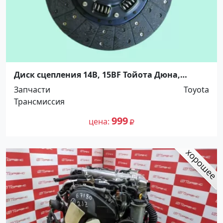
Диск сцепления 14B, 15BF Тойота Дюна,
ТойоАце, ф275*175*21*29.8, SKV. Распродажа!
Запчасти
Toyota
Краснодар
Трансмиссия
999
цена