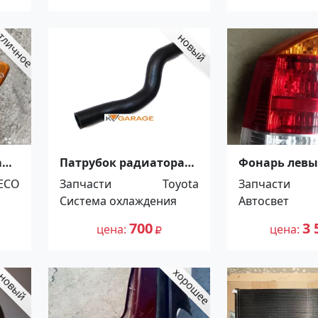
а
Патрубок радиатора
Фонарь левы
TOYOTA VOXY , NOAH ,
Vectra C 2002
ECO
Запчасти
Toyota
Запчасти
IPSUM , AVENSIS VERSO
Краснодар
Система охлаждения
Автосвет
1AZ - 2AZ 2001-2009г
Краснодар
700
3 
цена
цена