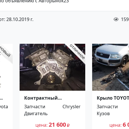
 по объявлению с Авторынок23
: 28.10.2019 г.
159
Контрактный
Крыло TOYO
двигатель Крайслер
Красноярск
yota
Запчасти
Chrysler
Запчасти
300м 2.7 Краснодар
Двигатель
Кузов
21 600
6 
цена
цена