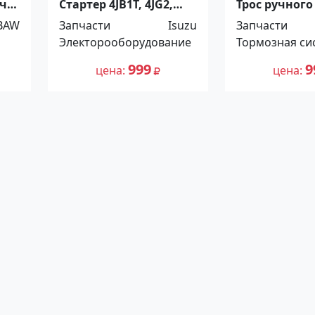
ач
Стартер 4JB1T, 4JG2,
Трос ручного
4JX1, 4JA1, 4JB1, 12V
Хино Рейндж
BAW
Запчасти
Isuzu
Запчасти
2,3KW (9 ЗУБЬЕВ ).
mm, Zevs. Ра
Электорооборудование
Тормозная си
Распродажа!
Краснодар
Краснодар
999
9
цена
цена