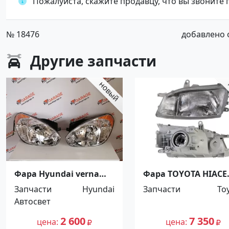
Пожалуйста, скажите продавцу, что вы звоните
№ 18476
добавлено от
Другие
запчасти
Фара Hyundai verna
Фара TOYOTA HIACE
2006-2010 Краснодар
GRANVIA 1995-2000
Запчасти
Hyundai
Запчасти
To
Краснодар
Автосвет
2 600
7 350
цена
цена