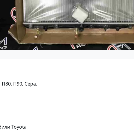
П80, П90, Сера.
били Toyota