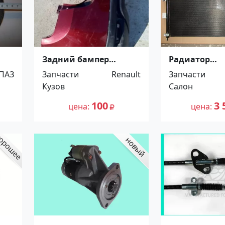
Задний бампер
Радиатор
Renault Duster 2012
кондиционе
ПАЗ
Запчасти
Renault
Запчасти
Краснодар
Civic г Красн
Кузов
Салон
100
3 
цена
цена