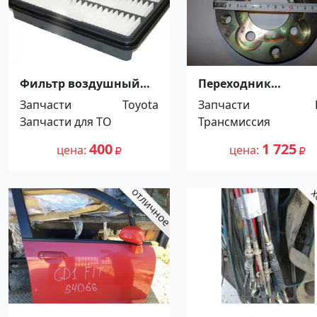
Фильтр воздушный
Переходник
LEXUS LX570 LAND
карданого вала
Запчасти
Toyota
Запчасти
CRUISER 200 Краснодар
ГАЗ-3309,ПАЗ(н/о)
Запчасти для ТО
Трансмиссия
Краснодар
400
1 725
цена
цена