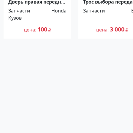
Дверь правая передняя
Трос выбора перед
Honda Fit Краснодар
1044 BAW Fenix
Запчасти
Honda
Запчасти
Краснодар
Кузов
100
3 000
цена
цена