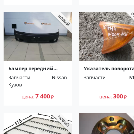
Бампер передний
Указатель поворот
NISSAN TEANA 2003-
левый Iveco Stralis
Запчасти
Nissan
Запчасти
IV
2006 под круглые
Ст.Холмская
Кузов
туманки Краснодар
7 400
300
цена
цена