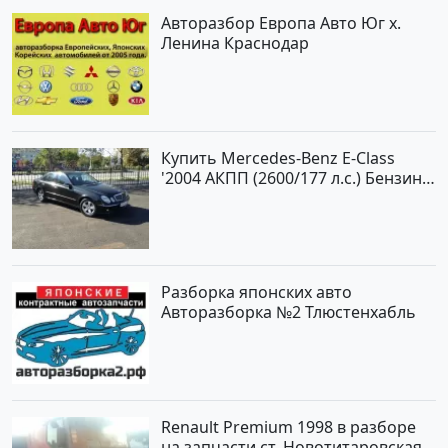
Авторазбор Европа Авто Юг х.
Ленина Краснодар
Купить Mercedes-Benz E-Class
'2004 АКПП (2600/177 л.с.) Бензин
инжектор Новороссийск цвет
черный Седан по цене 620000
рублей, объявление №2192 на
сайте Авторынок23
Разборка японских авто
Авторазборка №2 Тлюстенхабль
Renault Premium 1998 в разборе
на запчасти ст. Новотитаровская