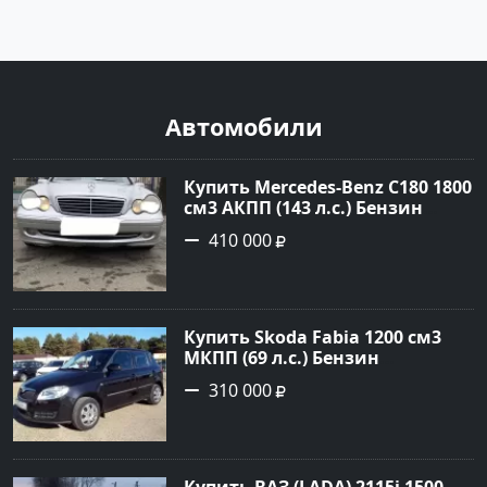
Автомобили
Купить Mercedes-Benz C180 1800
см3 АКПП (143 л.с.) Бензин
инжектор в Тимашевск : цвет
410 000
Серебряный Седан 2006 года по
цене 410000 рублей,
объявление №23786 на сайте
Авторынок23
Купить Skoda Fabia 1200 см3
МКПП (69 л.с.) Бензин
инжектор в Кропоткин: цвет
310 000
черный Хетчбэк 2010 года по
цене 310000 рублей,
объявление №5274 на сайте
Авторынок23
Купить ВАЗ (LADA) 2115i 1500