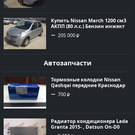
по цене 220000 рублей,
объявление №1701 на сайте
Авторынок23
Купить Nissan March 1200 см3
АКПП (80 л.с.) Бензин инжектор
в Новороссийск: цвет серебро
205 000
Хетчбэк 2003 года по цене
205000 рублей, объявление
№1684 на сайте Авторынок23
Автозапчасти
Тормозные колодки Nissan
Qashqai передние Краснодар
700
Радиатор кондиционера Lada
Granta 2015- , Datsun On-D0
2016- Краснодар