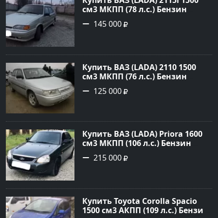
см3 МКПП (78 л.с.) Бензин
инжектор в Брюховецкая: цвет
145 000
Золотой Седан 2003 года по
цене 145000 рублей,
объявление №21668 на сайте
Авторынок23
Купить ВАЗ (LADA) 2110 1500
см3 МКПП (76 л.с.) Бензин
инжектор в Новороссийск:
125 000
цвет белый Седан 2004 года по
цене 125000 рублей,
объявление №602 на сайте
Авторынок23
Купить ВАЗ (LADA) Priora 1600
см3 МКПП (106 л.с.) Бензин
инжектор в Темрюк : цвет
215 000
Серый Седан 2014 года по цене
215000 рублей, объявление
№22575 на сайте Авторынок23
Купить Toyota Corolla Spacio
1500 см3 АКПП (109 л.с.) Бензин