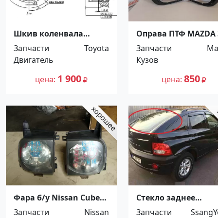
Шкив коленвала
Оправа ПТФ MAZDA 
TOYOTA CAMRY GRACIA
AXELLA 08-10 SPORT
Запчасти
Toyota
Запчасти
Ma
/ CROWN / GAIA / MARK
Краснодар
Двигатель
Кузов
/ NADIA / VISTA / ARDEO
3SFE / 4SFE / 5SFE 89-
1 900
850
цена
цена
Краснодар
Фара б/у Nissan Cube
Стекло заднее
BZ11 Краснодар
SSANGYONG ACTYO
Запчасти
Nissan
Запчасти
SsangY
2006-2011 Краснода