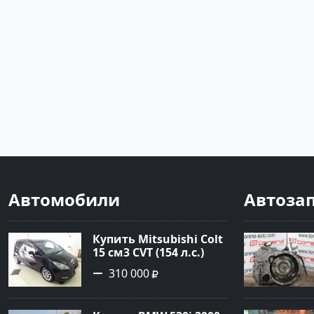
Автомобили
Автоза
Купить Mitsubishi Colt
15 см3 CVT (154 л.с.)
Бензин турбонаддув в
310 000
Краснодар: цвет
Чёрный металик
Хетчбэк 2003 года по