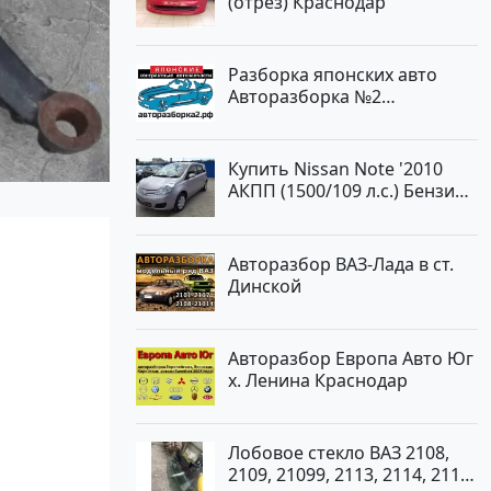
(отрез) Краснодар
Авторынок23
Разборка японских авто
Авторазборка №2
Тлюстенхабль
Купить Nissan Note '2010
АКПП (1500/109 л.с.) Бензин
инжектор Краснодар цвет
ЛАВАНДА Хетчбэк по цене
419000 рублей, объявление
Авторазбор ВАЗ-Лада в ст.
№1457 на сайте
Динской
Авторынок23
Авторазбор Европа Авто Юг
х. Ленина Краснодар
Лобовое стекло ВАЗ 2108,
2109, 21099, 2113, 2114, 2115