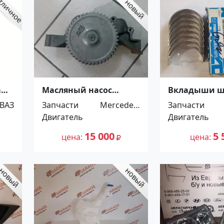
а
Масляный насос
Вкладыши ш
Mercedes MAN
0.50 MAZDA 6
ВАЗ
Запчасти
Mercedes-
Запчасти
Краснодар
Краснодар
Двигатель
Benz
Двигатель
15 000
5 
цена
цена