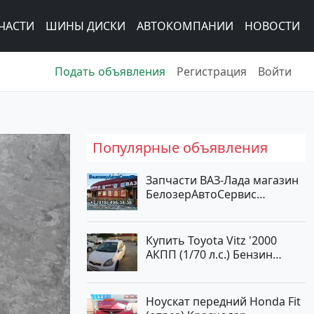
ЧАСТИ
ШИНЫ ДИСКИ
АВТОКОМПАНИИ
НОВОСТИ
Подать объявления
Регистрация
Войти
Популярные объявления
Запчасти ВАЗ-Лада магазин
БелозерАвтоСервис
Новотитаровская
Купить Toyota Vitz '2000
АКПП (1/70 л.с.) Бензин
инжектор Краснодар цвет
Белый Хетчбэк по цене
194000 рублей, объявление
Ноускат передний Honda Fit
№15521 на сайте