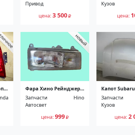
Привод
Кузов
Sportage/Tucson/
Carens/ ix35/ i40/
3 500
1
цена
цена
Optima Краснодар
оп
Фара Хино Рейнджер,
Капот Subaru
ит
правая, R, 89-94, Depo
2002-2005 год
nda
Запчасти
Hino
Запчасти
Краснодар
Краснодаре 
Автосвет
Кузов
999
2 
цена
цена