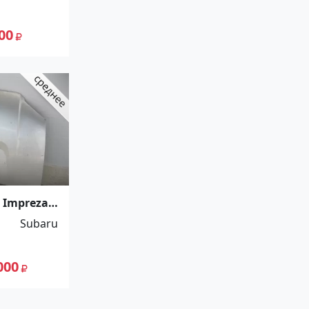
00
 Impreza
 в
Subaru
Краснодар
000