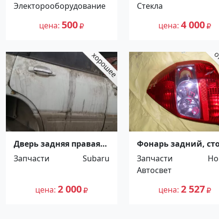
Электорооборудование
Стекла
500
4 000
цена
цена
Дверь задняя правая
Фонарь задний, ст
Subaru Forester
сигнал б.у Хонда Ф
Запчасти
Subaru
Запчасти
Ho
Краснодар
Краснодар
Автосвет
2 000
2 527
цена
цена