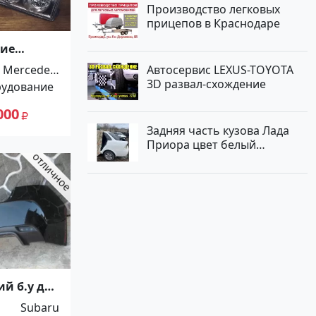
Производство легковых
прицепов в Краснодаре
ние
4
Автосервис LEXUS-TOYOTA
Mercedes-
3D развал-схождение
рудование
Benz
000
Задняя часть кузова Лада
Приора цвет белый
Краснодар
й б.у для
za G12
Subaru
нодар