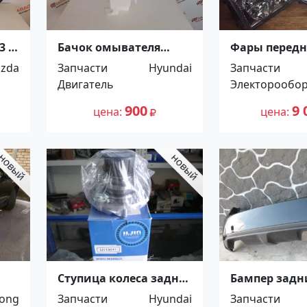
3 /
Бачок омывателя
Фары перед
HYUNDAI SOLARIS /
Mercedes W12
zda
Запчасти
Hyundai
Запчасти
ACCENT 10-17 без отв.
Краснодар
Двигатель
Электорообо
под датчик уровня
Краснодар
900
9 
цена
цена
Ступица колеса задняя
Бампер задни
N
в сборе на Hyundai
Subaru Impre
ong
Запчасти
Hyundai
Запчасти
р
Sonata YF/Kia
2007 г. Крас