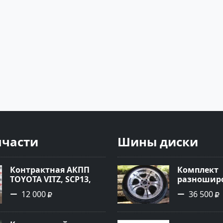
пчасти
Шины диски
Контрактная АКПП
Комплект
TOYOTA VITZ, SCP13,
разноширо
2SZ-FE, K410-11A Ростов
R-18 хром
12 000
36 500