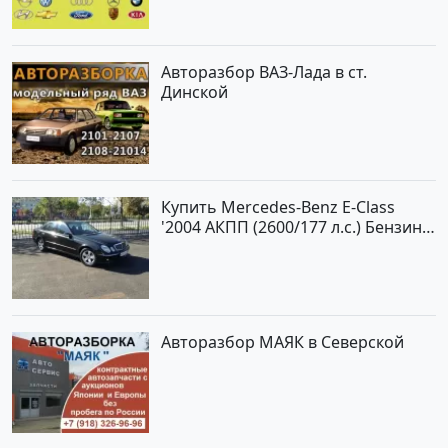
Авторазбор ВАЗ-Лада в ст.
Динской
Купить Mercedes-Benz E-Class
'2004 АКПП (2600/177 л.с.) Бензин
инжектор Новороссийск цвет
черный Седан по цене 620000
рублей, объявление №2192 на
сайте Авторынок23
Авторазбор МАЯК в Северской