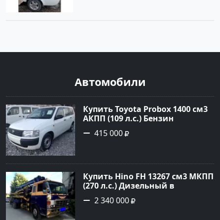
Автомобили
Купить Toyota Probox 1400 см3
АКПП (109 л.с.) Бензин
инжектор в Новороссийск:
415 000
цвет белый Универсал 2010
года по цене 415000 рублей,
объявление №3002 на сайте
Авторынок23
Купить Hino FH 13267 см3 МКПП
(270 л.с.) Дизельный в
г.Краснодар: цвет Синий
2 340 000
Грузовые шасси 1992 года по
цене 2340000 рублей,