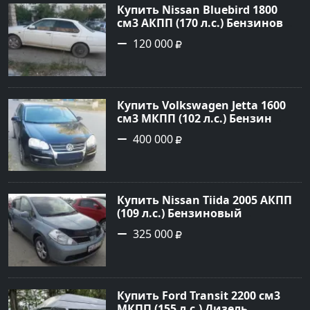
Купить Nissan Bluebird 1800
см3 АКПП (170 л.с.) Бензиновый
в Новороссийск: цвет Белый
120 000
Седан 1996 года по цене 120000
рублей, объявление №1707 на
сайте Авторынок23
Купить Volkswagen Jetta 1600
см3 МКПП (102 л.с.) Бензин
инжектор в Краснодар: цвет
400 000
черный Седан 2010 года по
цене 400000 рублей,
объявление №14569 на сайте
Авторынок23
Купить Nissan Tiida 2005 АКПП
(109 л.с.) Бензиновый
Новороссийск цвет голубой
325 000
металик Хетчбэк 2005 года по
цене 325000 рублей,
объявление №378 на сайте
Авторынок23
Купить Ford Transit 2200 см3
МКПП (155 л.с.) Дизель