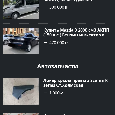
турбонаддув в Тбилисская :
300 000
цвет Серебряный Фургон 2014
года по цене 300000 рублей,
объявление №22259 на сайте
Авторынок23
Купить Mazda 3 2000 см3 АКПП
(150 л.с.) Бензин инжектор в
Геленджик : цвет Чёрный
470 000
Седан 2008 года по цене 470000
рублей, объявление №19216 на
сайте Авторынок23
Автозапчасти
Локер крыла правый Scania R-
series Ст.Холмская
1 000