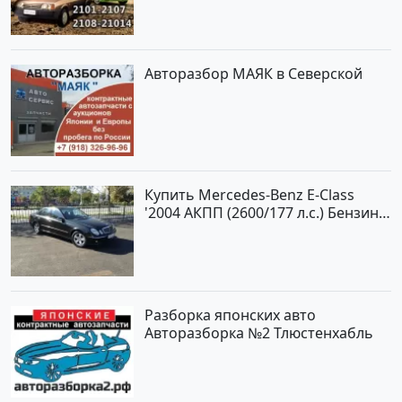
Авторазбор МАЯК в Северской
Купить Mercedes-Benz E-Class
'2004 АКПП (2600/177 л.с.) Бензин
инжектор Новороссийск цвет
черный Седан по цене 620000
рублей, объявление №2192 на
сайте Авторынок23
Разборка японских авто
Авторазборка №2 Тлюстенхабль