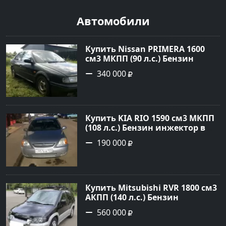
Автомобили
Купить Nissan PRIMERA 1600
см3 МКПП (90 л.с.) Бензин
инжектор в Петровская: цвет
340 000
Зеленый Седан 1994 года по
цене 340000 рублей,
объявление №21558 на сайте
Авторынок23
Купить KIA RIO 1590 см3 МКПП
(108 л.с.) Бензин инжектор в
Краснодар: цвет серебристый
190 000
Седан 2004 года по цене 190000
рублей, объявление №5682 на
сайте Авторынок23
Купить Mitsubishi RVR 1800 см3
АКПП (140 л.с.) Бензин
инжектор в Троицкая : цвет
560 000
Черный Минивэн 1998 года по
цене 560000 рублей,