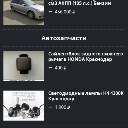
см3 АКПП (105 л.с.) Бензин
инжектор в Армавир: цвет
456 000
Серебристый Универсал 2002
года по цене 456000 рублей,
объявление №24970 на сайте
Авторынок23
Автозапчасти
Сайлентблок заднего нижнего
рычага HONDA Краснодар
400
Светодиодные лампы H4 4300K
Краснодар
1 900