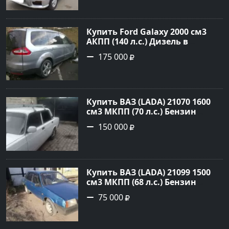
объявление №22032 на сайте
Авторынок23
Купить Ford Galaxy 2000 см3
АКПП (140 л.с.) Дизель в
Новороссийск: цвет серый
175 000
металик Минивэн 2008 года по
цене 175000 рублей,
объявление №845 на сайте
Авторынок23
Купить ВАЗ (LADA) 21070 1600
см3 МКПП (70 л.с.) Бензин
инжектор в Платнировская:
150 000
цвет Белый Седан 2000 года по
цене 150000 рублей,
объявление №22042 на сайте
Авторынок23
Купить ВАЗ (LADA) 21099 1500
см3 МКПП (68 л.с.) Бензин
инжектор в Кореновск : цвет
75 000
Синий Седан 2000 года по цене
75000 рублей, объявление
№20407 на сайте Авторынок23