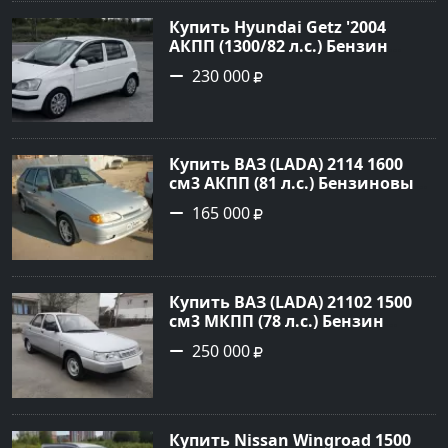
Купить Hyundai Getz '2004
АКПП (1300/82 л.с.) Бензин
инжектор Петровская цвет
230 000
Белый Седан по цене 230000
рублей, объявление №27355 на
сайте Авторынок23
Купить ВАЗ (LADA) 2114 1600
см3 АКПП (81 л.с.) Бензиновый
в Новороссийск: цвет серый
165 000
Хетчбэк 2008 года по цене
165000 рублей, объявление
№527 на сайте Авторынок23
Купить ВАЗ (LADA) 21102 1500
см3 МКПП (78 л.с.) Бензин
карбюратор в Небуг: цвет
250 000
Серебро Седан 2001 года по
цене 250000 рублей,
объявление №20514 на сайте
Авторынок23
Купить Nissan Wingroad 1500