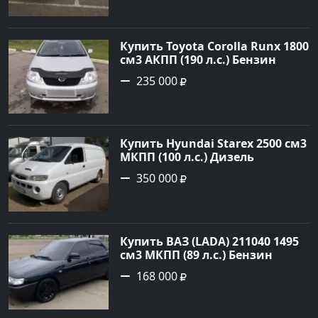
цене 375000 рублей,
объявление №2972 на сайте
Авторынок23
Купить Toyota Corolla Runx 1800
см3 АКПП (190 л.с.) Бензин
инжектор в Тихорецк: цвет
235 000
Серый Хетчбэк 2002 года по
цене 235000 рублей,
объявление №20303 на сайте
Авторынок23
Купить Hyundai Starex 2500 см3
МКПП (100 л.с.) Дизель
турбонаддув в Краснодар:
350 000
цвет белый Фургон 2014 года
по цене 350000 рублей,
объявление №4078 на сайте
Авторынок23
Купить ВАЗ (LADA) 211040 1495
см3 МКПП (89 л.с.) Бензин
инжектор в Краснодвр: цвет
168 000
Черный Седан 2007 года по
цене 168000 рублей,
объявление №24857 на сайте