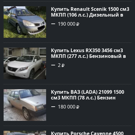
Авторынок23
Купить Renault Scenik 1500 см3
МКПП (106 л.с.) Дизельный в
Белореченск: цвет Голубой
190 000
Универсал 2007 года по цене
190000 рублей, объявление
№20133 на сайте Авторынок23
Купить Lexus RX350 3456 см3
МКПП (277 л.с.) Бензиновый в
Краснодар: цвет
2
Перламутрово-белый
Универсал 2011 года по цене
1.67877 рублей, объявление
№3746 на сайте Авторынок23
Купить ВАЗ (LADA) 21099 1500
см3 МКПП (78 л.с.) Бензин
инжектор в Гостагаевская :
180 000
цвет Серебряный Седан 2001
года по цене 180000 рублей,
объявление №23890 на сайте
Авторынок23
Купить Porsche Cayenne 4500