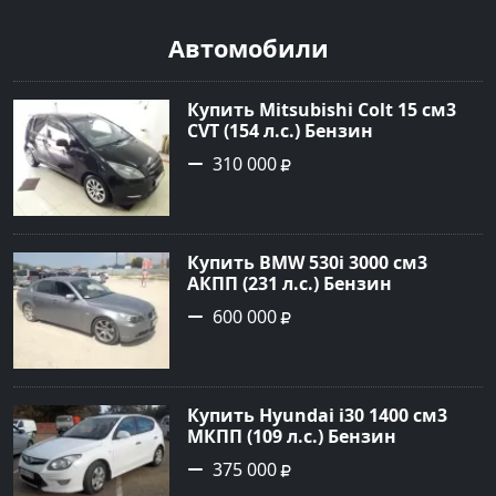
Автомобили
Купить Mitsubishi Colt 15 см3
CVT (154 л.с.) Бензин
турбонаддув в Краснодар:
310 000
цвет Чёрный металик Хетчбэк
2003 года по цене 310000
рублей, объявление №18731 на
сайте Авторынок23
Купить BMW 530i 3000 см3
АКПП (231 л.с.) Бензин
инжектор в Новороссийск:
600 000
цвет серый Седан 2004 года по
цене 600000 рублей,
объявление №1650 на сайте
Авторынок23
Купить Hyundai i30 1400 см3
МКПП (109 л.с.) Бензин
инжектор в Кропоткин: цвет
375 000
белый Хетчбэк 2011 года по