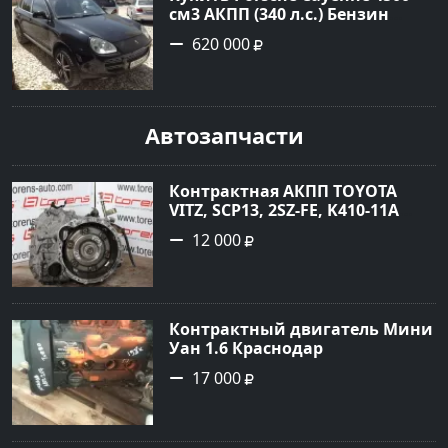
см3 АКПП (340 л.с.) Бензин
турбонаддув в Новороссийск:
620 000
цвет черный Внедорожник
2004 года по цене 620000
рублей, объявление №1771 на
сайте Авторынок23
Автозапчасти
Контрактная АКПП TOYOTA
VITZ, SCP13, 2SZ-FE, K410-11A
Ростов
12 000
Контрактный двигатель Мини
Уан 1.6 Краснодар
17 000