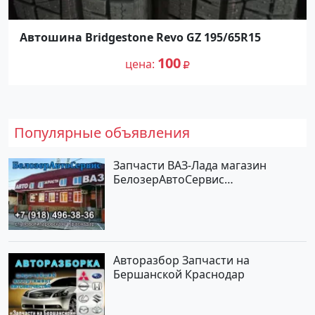
Автошина Bridgestone Revo GZ 195/65R15
100
цена
Популярные объявления
Запчасти ВАЗ-Лада магазин
БелозерАвтоСервис
Новотитаровская
Авторазбор Запчасти на
Бершанской Краснодар