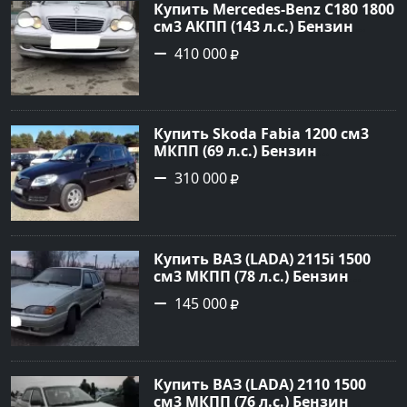
Купить Mercedes-Benz C180 1800
см3 АКПП (143 л.с.) Бензин
инжектор в Тимашевск : цвет
410 000
Серебряный Седан 2006 года по
цене 410000 рублей,
объявление №23786 на сайте
Авторынок23
Купить Skoda Fabia 1200 см3
МКПП (69 л.с.) Бензин
инжектор в Кропоткин: цвет
310 000
черный Хетчбэк 2010 года по
цене 310000 рублей,
объявление №5274 на сайте
Авторынок23
Купить ВАЗ (LADA) 2115i 1500
см3 МКПП (78 л.с.) Бензин
инжектор в Брюховецкая: цвет
145 000
Золотой Седан 2003 года по
цене 145000 рублей,
объявление №21668 на сайте
Авторынок23
Купить ВАЗ (LADA) 2110 1500
см3 МКПП (76 л.с.) Бензин