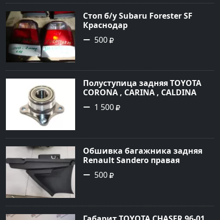
Стоп б/у Subaru Forester SF
Краснодар
500
Полуступица задняя TOYOTA
CORONA , CARINA , CALDINA
2WD 1992-2001г Краснодар
1 500
Обшивка багажника задняя
Renault Sandero правая
Кропоткин
500
Габарит TOYOTA CHASER 96-01