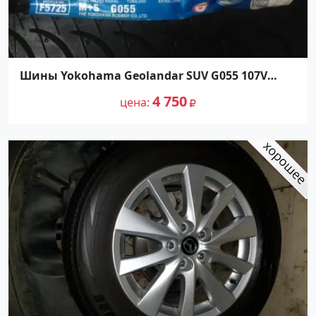
Шины Yokohama Geolandar SUV G055 107V
235/60R18
4 750
цена