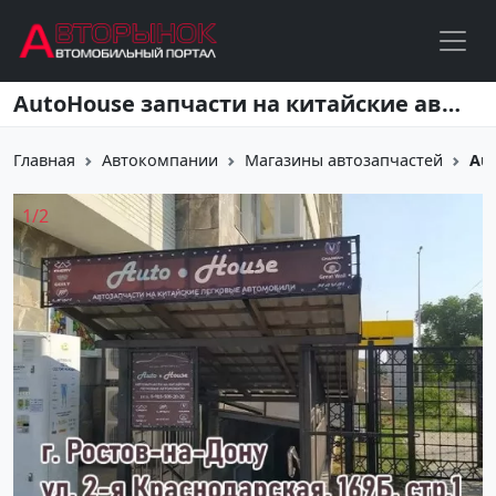
Перейти к основному содержанию
AutoHouse запчасти на китайские авто Ростов-на-Дону
Главная
Автокомпании
Магазины автозапчастей
Aut
1
/
2