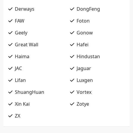
Derways
DongFeng
FAW
Foton
Geely
Gonow
Great Wall
Hafei
Haima
Hindustan
JAC
Jaguar
Lifan
Luxgen
ShuangHuan
Vortex
Xin Kai
Zotye
ZX