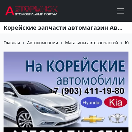
Перейти к основному содержанию
Корейские запчасти автомагазин Автопилот23 Краснодар
Главная
Автокомпании
Магазины автозапчастей
Ко