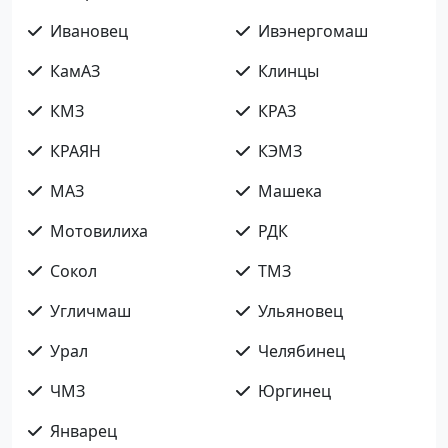
Ивановец
Ивэнергомаш
КамАЗ
Клинцы
КМЗ
КРАЗ
КРАЯН
КЭМЗ
МАЗ
Машека
Мотовилиха
РДК
Сокол
ТМЗ
Угличмаш
Ульяновец
Урал
Челябинец
ЧМЗ
Юргинец
Январец