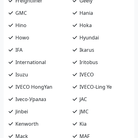
Freightliner
Geely
GMC
Hania
Hino
Hoka
Howo
Hyundai
IFA
Ikarus
International
Iritobus
Isuzu
IVECO
IVECO HongYan
IVECO-Ling Ye
Iveco-Уралаз
JAC
Jinbei
JMC
Kenworth
Kia
Mack
MAF