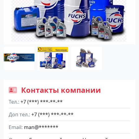
Контакты компании
Тел.
+7 (***) ***-**-**
Доп тел.
+7 (***) ***-**-**
Email
man@*******