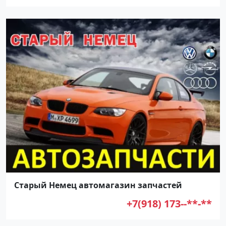
Старый Немец автомагазин запчастей
+7(918) 173--**-**