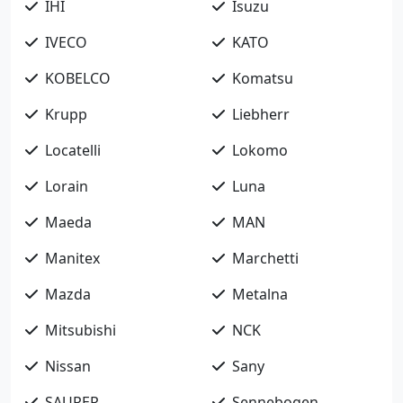
IHI
Isuzu
IVECO
KATO
KOBELCO
Komatsu
Krupp
Liebherr
Locatelli
Lokomo
Lorain
Luna
Maeda
MAN
Manitex
Marchetti
Mazda
Metalna
Mitsubishi
NCK
Nissan
Sany
SAURER
Sennebogen