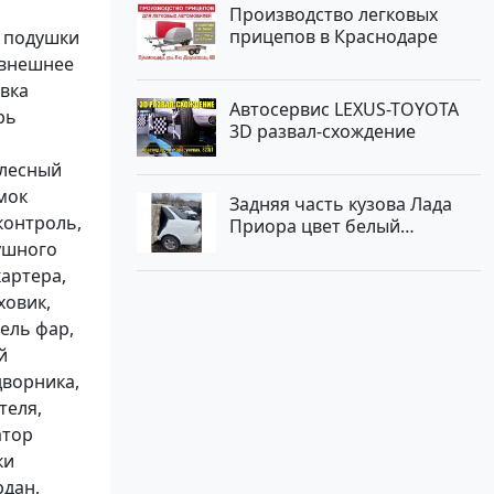
Производство легковых
прицепов в Краснодаре
, подушки
, внешнее
овка
Автосервис LEXUS-TOYOTA
рь
3D развал-схождение
олесный
мок
Задняя часть кузова Лада
 контроль,
Приора цвет белый
Краснодар
душного
картера,
ховик,
ель фар,
й
дворника,
теля,
атор
ки
рдан,