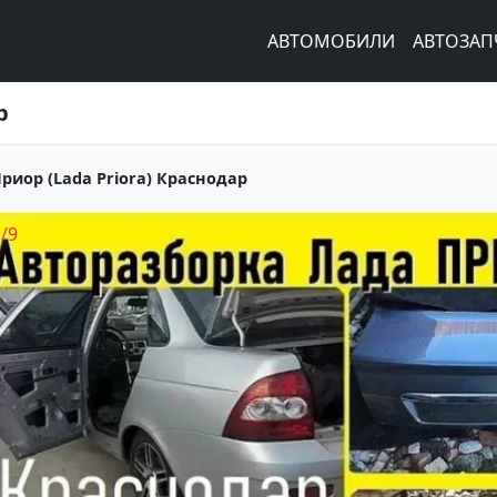
АВТОМОБИЛИ
АВТОЗАП
р
риор (Lada Priora) Краснодар
1
/
9