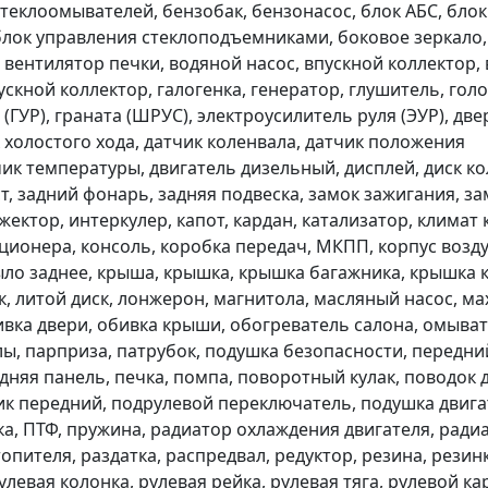
стеклоомывателей, бензобак, бензонасос, блок АБС, блок
 блок управления стеклоподъемниками, боковое зеркало
а, вентилятор печки, водяной насос, впускной коллектор
скной коллектор, галогенка, генератор, глушитель, гол
 (ГУР), граната (ШРУС), электроусилитель руля (ЭУР), две
 холостого хода, датчик коленвала, датчик положения
чик температуры, двигатель дизельный, дисплей, диск к
, задний фонарь, задняя подвеска, замок зажигания, за
жектор, интеркулер, капот, кардан, катализатор, климат
иционера, консоль, коробка передач, МКПП, корпус воз
рыло заднее, крыша, крышка, крышка багажника, крышка 
 литой диск, лонжерон, магнитола, масляный насос, ма
ивка двери, обивка крыши, обогреватель салона, омыват
лы, парприза, патрубок, подушка безопасности, передни
дняя панель, печка, помпа, поворотный кулак, поводок 
ик передний, подрулевой переключатель, подушка двига
ка, ПТФ, пружина, радиатор охлаждения двигателя, ради
пителя, раздатка, распредвал, редуктор, резина, резин
левая колонка, рулевая рейка, рулевая тяга, рулевой ка