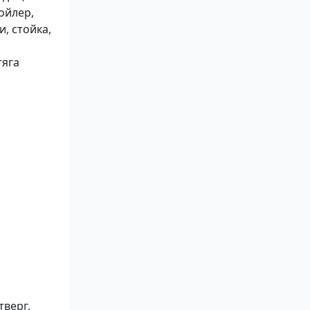
ойлер,
, стойка,
тяга
тверг,