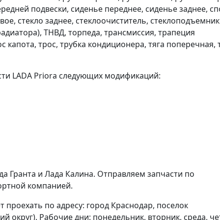
передней подвески, сиденье переднее, сиденье заднее, сп
овое, стекло заднее, стеклоочиститель, стеклоподъемники
 радиатора), ТНВД, торпеда, трансмиссия, трапеция
с капота, трос, трубка кондиционера, тяга поперечная, 
сти LADA Priora следующих модификаций:
да Гранта и Лада Калина. Отправляем запчасти по
ортной компанией.
ет проехать по адресу: город Краснодар, поселок
й округ). Рабочие дни: понедельник, вторник, среда, че