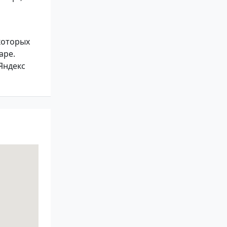
 которых
аре.
Яндекс