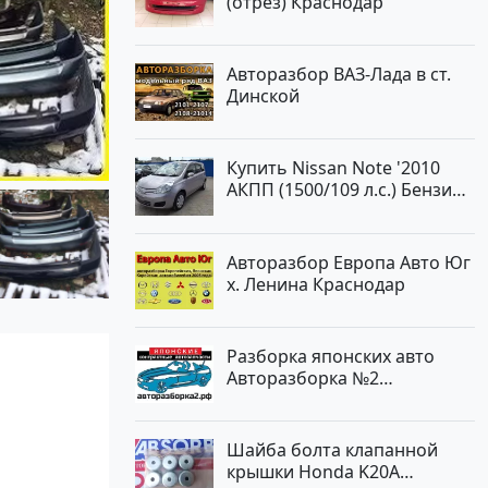
(отрез) Краснодар
Авторынок23
Авторазбор ВАЗ-Лада в ст.
Динской
Купить Nissan Note '2010
АКПП (1500/109 л.с.) Бензин
инжектор Краснодар цвет
ЛАВАНДА Хетчбэк по цене
419000 рублей, объявление
Авторазбор Европа Авто Юг
№1457 на сайте
х. Ленина Краснодар
Авторынок23
Разборка японских авто
Авторазборка №2
Тлюстенхабль
Шайба болта клапанной
крышки Honda K20A