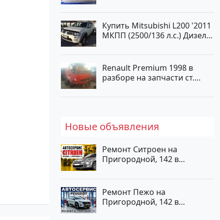
Краснодар
Купить Mitsubishi L200 '2011
МКПП (2500/136 л.с.) Дизель
турбонаддув Новороссийск
цвет белый Пикап по цене
1000000 рублей, объявление
Renault Premium 1998 в
№562 на сайте Авторынок23
разборе на запчасти ст.
Новотитаровская
Новые объявления
Ремонт Ситроен на
Пригородной, 142 в
Краснодаре
Ремонт Пежо на
Пригородной, 142 в
Краснодаре