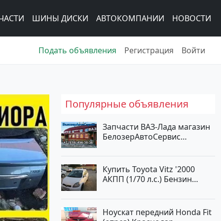
ЧАСТИ
ШИНЫ ДИСКИ
АВТОКОМПАНИИ
НОВОСТИ
Подать объявления
Регистрация
Войти
Популярные объявления
Запчасти ВАЗ-Лада магазин
БелозерАвтоСервис
Новотитаровская
Купить Toyota Vitz '2000
АКПП (1/70 л.с.) Бензин
инжектор Краснодар цвет
Белый Хетчбэк по цене
194000 рублей, объявление
Ноускат передний Honda Fit
№15521 на сайте