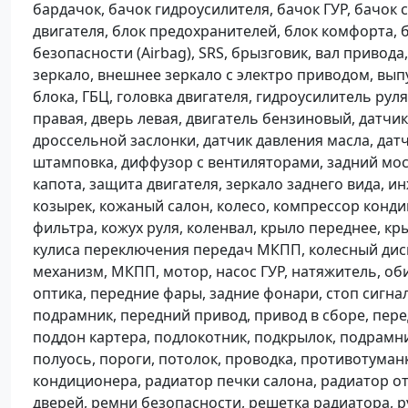
бардачок, бачок гидроусилителя, бачок ГУР, бачок 
двигателя, блок предохранителей, блок комфорта,
безопасности (Airbag), SRS, брызговик, вал привод
зеркало, внешнее зеркало с электро приводом, выпу
блока, ГБЦ, головка двигателя, гидроусилитель руля
правая, дверь левая, двигатель бензиновый, датчик
дроссельной заслонки, датчик давления масла, дат
штамповка, диффузор с вентиляторами, задний мост
капота, защита двигателя, зеркало заднего вида, ин
козырек, кожаный салон, колесо, компрессор конд
фильтра, кожух руля, коленвал, крыло переднее, к
кулиса переключения передач МКПП, колесный диск,
механизм, МКПП, мотор, насос ГУР, натяжитель, об
оптика, передние фары, задние фонари, стоп сигна
подрамник, передний привод, привод в сборе, пере
поддон картера, подлокотник, подкрылок, подрамн
полуось, пороги, потолок, проводка, противотуман
кондиционера, радиатор печки салона, радиатор ото
дверей, ремни безопасности, решетка радиатора, ру