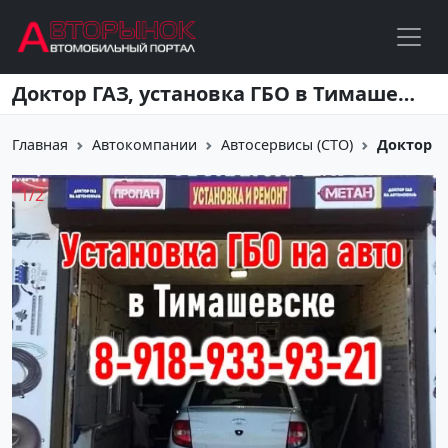
Перейти к основному содержанию
Доктор ГАЗ, установка ГБО в Тимашевске
Главная
Автокомпании
Автосервисы (СТО)
Доктор Г
1
/
2