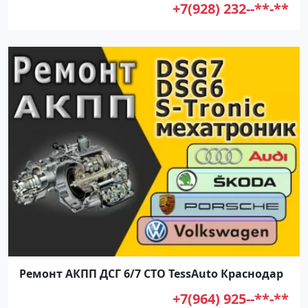
+7(928) 232--**-**
Ремонт АКПП ДСГ 6/7 СТО TessAuto Краснодар
+7(964) 925--**-**