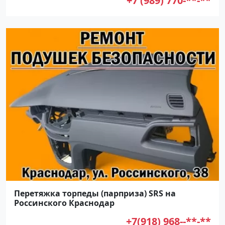
+7 (989) 770-**-**
Перетяжка торпеды (парприза) SRS на
Россинского Краснодар
+7(918) 968--**-**