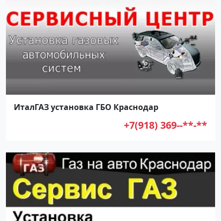
ИталГАЗ установка ГБО Краснодар
+7(918) 369--**-**