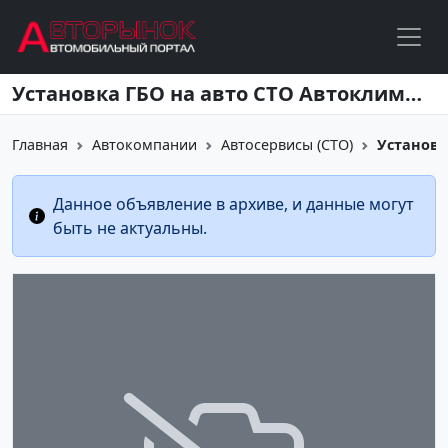
Перейти к основному содержанию
Установка ГБО на авто СТО АвтоклиматКРД Краснодар
Главная
Автокомпании
Автосервисы (СТО)
Установк
Данное объявление в архиве, и данные могут
быть не актуальны.