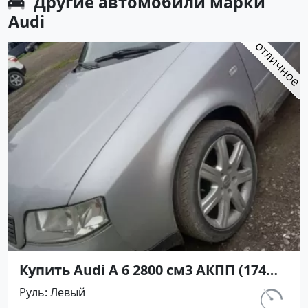
Другие автомобили марки
Audi
Купить Audi А 6 2800 см3 АКПП (174
л.с.) Бензин инжектор в Кореновск:
Руль
Левый
цвет Серебристый Седан 1997 года
км.