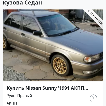
кузова Седан
Купить Nissan Sunny '1991 АКПП
(1400/75 л.с.) Бензин инжектор
Руль
Правый
Воронежская цвет Серый Седан по
км.
АКПП
цене 420000 рублей, объявление
297 460