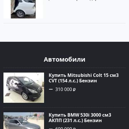
Автомобили
Купить Mitsubishi Colt 15 см3
CVT (154 л.с.) Бензин
турбонаддув в Краснодар:
310 000
цвет Чёрный металик Хетчбэк
2003 года по цене 310000
рублей, объявление №18731 на
сайте Авторынок23
Купить BMW 530i 3000 см3
АКПП (231 л.с.) Бензин
инжектор в Новороссийск: