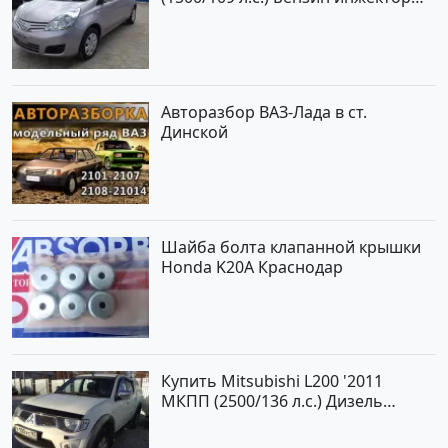
Краснодар цвет ЛАВАНДА Хетчбэк
по цене 419000 рублей,
объявление №1457 на сайте
Авторынок23
Авторазбор ВАЗ-Лада в ст.
Динской
Шайба болта клапанной крышки
Honda K20A Краснодар
Купить Mitsubishi L200 '2011
МКПП (2500/136 л.с.) Дизель
турбонаддув Новороссийск цвет
белый Пикап по цене 1000000