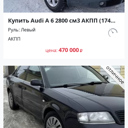
Купить Audi А 6 2800 см3 АКПП (174
л.с.) Бензин инжектор в
Руль
Левый
Белореченск: цвет Черный Седан
км.
АКПП
1997 года по цене 470000 рублей,
285 670
объявление №27206 на сайте
470 000
цена
Авторынок23