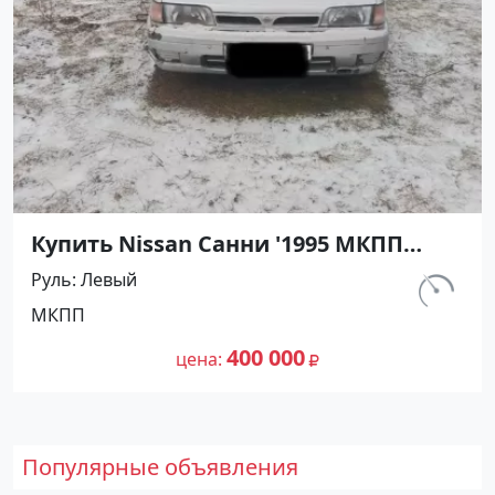
Купить Nissan Санни '1995 МКПП
(1400/90 л.с.) Бензин карбюратор
Руль
Левый
Абинск цвет Серебристый Седан по
км.
МКПП
цене 400000 рублей, объявление
540 000
№27476 на сайте Авторынок23
400 000
цена
Популярные объявления