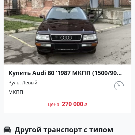
Купить Audi 80 '1987 МКПП (1500/90
л.с.) Бензин инжектор Анапа цвет
Руль
Левый
Бордовый Седан по цене 270000
км.
МКПП
рублей, объявление №25594 на сайте
107 600
Авторынок23
270 000
цена
Другой транспорт с типом