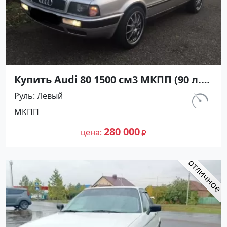
Купить Audi 80 1500 см3 МКПП (90 л.с.)
Бензин инжектор в Коржевский:
Руль
Левый
цвет Серебристый Седан 1987 года
км.
МКПП
по цене 280000 рублей, объявление
170 000
№25602 на сайте Авторынок23
280 000
цена