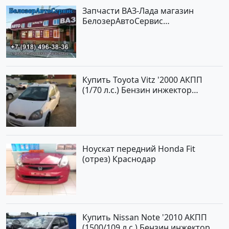
Запчасти ВАЗ-Лада магазин
БелозерАвтоСервис
Новотитаровская
Купить Toyota Vitz '2000 АКПП
(1/70 л.с.) Бензин инжектор
Краснодар цвет Белый Хетчбэк по
цене 194000 рублей, объявление
№15521 на сайте Авторынок23
Ноускат передний Honda Fit
(отрез) Краснодар
Купить Nissan Note '2010 АКПП
(1500/109 л.с.) Бензин инжектор