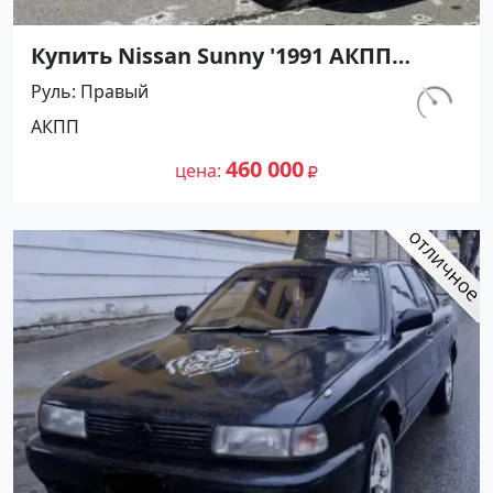
Купить Nissan Sunny '1991 АКПП
(1400/75 л.с.) Бензин инжектор
Руль
Правый
Тамань цвет Черный Седан по цене
км.
АКПП
460000 рублей, объявление №27493
320 000
на сайте Авторынок23
460 000
цена