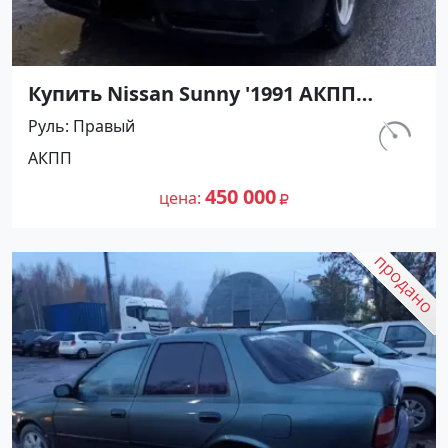
Купить Nissan Sunny '1991 АКПП
(1400/75 л.с.) Бензин инжектор
Руль
Правый
Мостовской цвет Черный Седан по
км.
АКПП
цене 450000 рублей, объявление
230 800
№27489 на сайте Авторынок23
450 000
цена