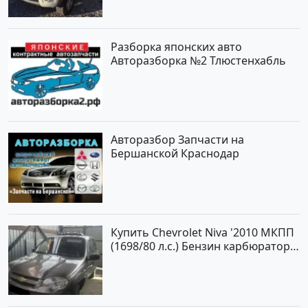
рублей, объявление №562 на
сайте Авторынок23
Разборка японских авто
Авторазборка №2 Тлюстенхабль
Авторазбор Запчасти на
Бершанской Краснодар
Купить Chevrolet Niva '2010 МКПП
(1698/80 л.с.) Бензин карбюратор
Юровка цвет Серый Универсал по
цене 177000 рублей, объявление
№24999 на сайте Авторынок23