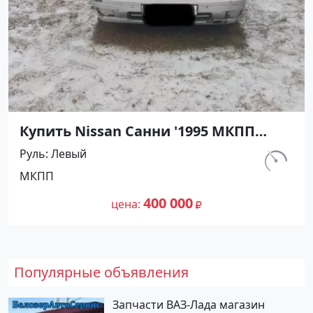
Купить Nissan Санни '1995 МКПП
(1400/90 л.с.) Бензин карбюратор
Руль
Левый
Абинск цвет Серебристый Седан по
км.
МКПП
цене 400000 рублей, объявление
540 000
№27476 на сайте Авторынок23
400 000
цена
Популярные объявления
Запчасти ВАЗ-Лада магазин