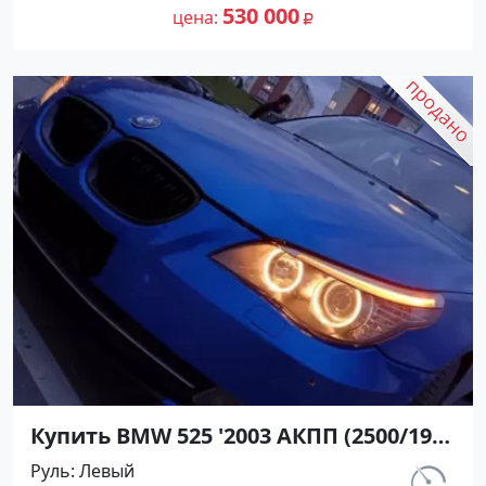
Авторынок23
530 000
цена
Купить BMW 525 '2003 АКПП (2500/192
л.с.) Бензин инжектор Кропоткин
Руль
Левый