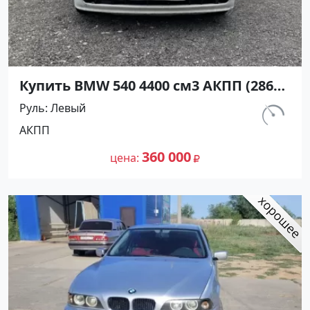
Купить BMW 540 4400 см3 АКПП (286
л.с.) Бензин инжектор в Абинск: цвет
Руль
Левый
Белый Седан 2000 года по цене
км.
АКПП
360000 рублей, объявление №25122
243 000
на сайте Авторынок23
360 000
цена