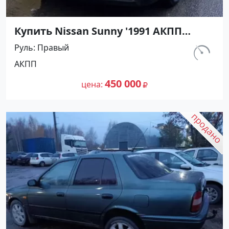
Купить Nissan Sunny '1991 АКПП
(1400/75 л.с.) Бензин инжектор
Руль
Правый
Мостовской цвет Черный Седан по
км.
АКПП
цене 450000 рублей, объявление
230 800
№27489 на сайте Авторынок23
450 000
цена