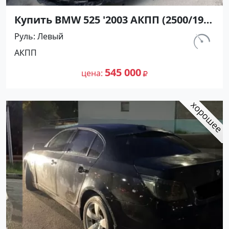
Купить BMW 525 '2003 АКПП (2500/192
л.с.) Бензин инжектор Кореновск
Руль
Левый
цвет Черный Седан по цене 545000
км.
АКПП
рублей, объявление №27347 на сайте
312 440
Авторынок23
545 000
цена