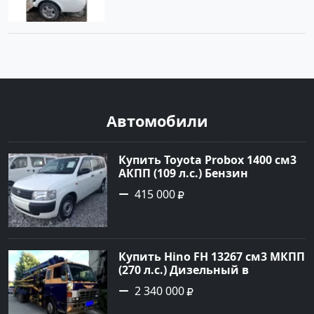
Автомобили
Купить Toyota Probox 1400 см3
АКПП (109 л.с.) Бензин
инжектор в Новороссийск:
415 000
цвет белый Универсал 2010
года по цене 415000 рублей,
объявление №3002 на сайте
Авторынок23
Купить Hino FH 13267 см3 МКПП
(270 л.с.) Дизельный в
г.Краснодар: цвет Синий
2 340 000
Грузовые шасси 1992 года по
цене 2340000 рублей,