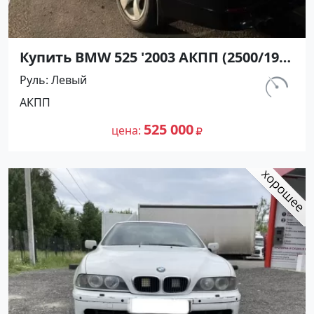
Купить BMW 525 '2003 АКПП (2500/192
л.с.) Бензин инжектор Анапа цвет
Руль
Левый
Черный Седан по цене 525000
км.
АКПП
рублей, объявление №27339 на сайте
330 000
Авторынок23
525 000
цена