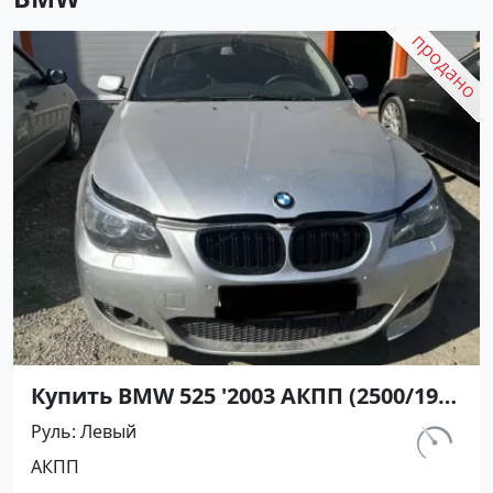
Купить BMW 525 '2003 АКПП (2500/192
л.с.) Бензин инжектор Казанская
Руль
Левый
цвет Серебро Седан по цене 530000
км.
АКПП
рублей, объявление №27365 на сайте
398 000