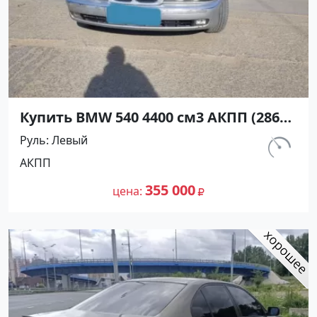
Купить BMW 540 4400 см3 АКПП (286
л.с.) Бензин инжектор в Курчанская:
Руль
Левый
цвет Серебристый Седан 2000 года
км.
АКПП
по цене 355000 рублей, объявление
165 000
№25117 на сайте Авторынок23
355 000
цена