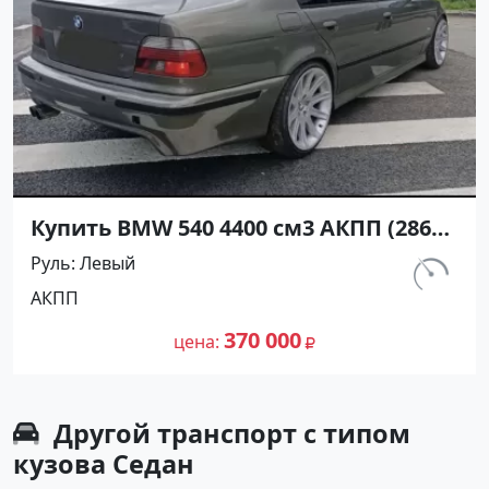
Купить BMW 540 4400 см3 АКПП (286
л.с.) Бензин инжектор в Славянск на
Руль
Левый
Кубани: цвет Серый Седан 2000 года
км.
АКПП
по цене 370000 рублей, объявление
180 790
№25112 на сайте Авторынок23
370 000
цена
Другой транспорт с типом
кузова Седан