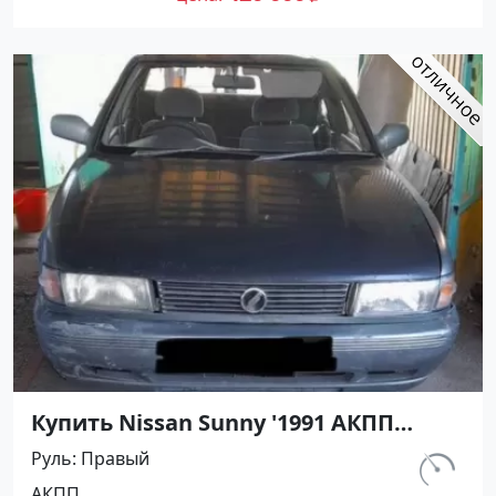
Купить Nissan Sunny '1991 АКПП
(1400/75 л.с.) Бензин инжектор
Руль
Правый
Кореновск цвет Серый Седан по
км.
АКПП