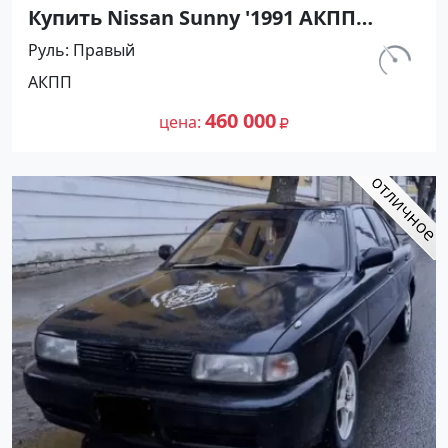
Купить Nissan Sunny '1991 АКПП
(1400/75 л.с.) Бензин инжектор
Руль
Правый
Тамань цвет Черный Седан по цене
км.
АКПП
460000 рублей, объявление №27493
320 000
на сайте Авторынок23
460 000
цена