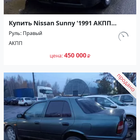
Купить Nissan Sunny '1991 АКПП
(1400/75 л.с.) Бензин инжектор
Руль
Правый
Мостовской цвет Черный Седан по
км.
АКПП
цене 450000 рублей, объявление
230 800
№27489 на сайте Авторынок23
450 000
цена