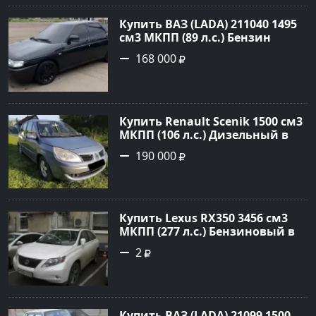
Авторынок23
Купить ВАЗ (LADA) 211040 1495
см3 МКПП (89 л.с.) Бензин
инжектор в Краснодвр: цвет
168 000
Черный Седан 2007 года по
цене 168000 рублей,
объявление №24857 на сайте
Авторынок23
Купить Renault Scenik 1500 см3
МКПП (106 л.с.) Дизельный в
Белореченск: цвет Голубой
190 000
Универсал 2007 года по цене
190000 рублей, объявление
№20133 на сайте Авторынок23
Купить Lexus RX350 3456 см3
МКПП (277 л.с.) Бензиновый в
Краснодар: цвет
2
Перламутрово-белый
Универсал 2011 года по цене
1.67877 рублей, объявление
№3746 на сайте Авторынок23
Купить ВАЗ (LADA) 21099 1500