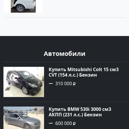
Автомобили
Купить Mitsubishi Colt 15 см3
CVT (154 л.с.) Бензин
турбонаддув в Краснодар:
310 000
цвет Чёрный металик Хетчбэк
2003 года по цене 310000
рублей, объявление №18731 на
сайте Авторынок23
Купить BMW 530i 3000 см3
АКПП (231 л.с.) Бензин
инжектор в Новороссийск:
600 000
цвет серый Седан 2004 года по