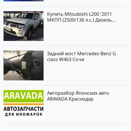
Купить Mitsubishi L200 '2011
МКПП (2500/136 л.с.) Дизель
турбонаддув Новороссийск цвет
белый Пикап по цене 1000000
рублей, объявление №562 на
сайте Авторынок23
Задний мост Mercedes-Benz G
class W463 Сочи
Авторазбор Японских авто
ARAVADA Краснодар