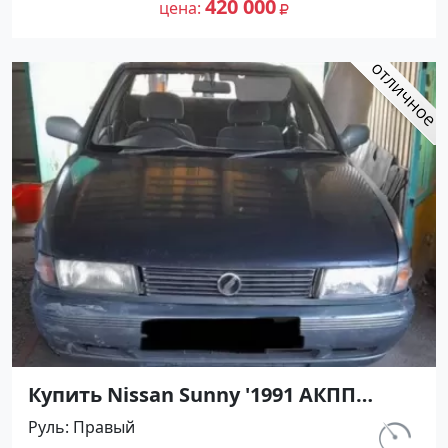
420 000
цена
Купить Nissan Sunny '1991 АКПП
(1400/75 л.с.) Бензин инжектор
Руль
Правый
Кореновск цвет Серый Седан по
км.