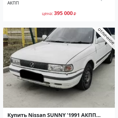
АКПП
цене 395000 рублей, объявление
302 156
№27500 на сайте Авторынок23
395 000
цена
Купить Nissan SUNNY '1991 АКПП