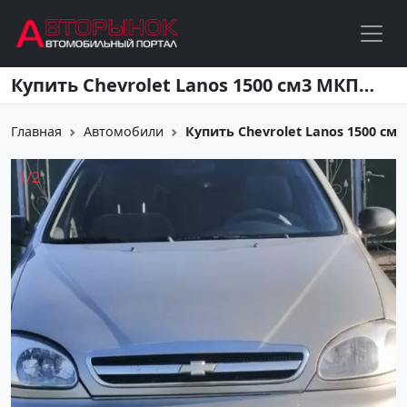
Перейти к основному содержанию
Купить Chevrolet Lanos 1500 см3 МКПП (86 л.с.) Бензин инжектор в Лабинск: цвет Серебристый Седан 2007 года по цене 257000 рублей, объявление №24876 на сайте Авторынок23
Главная
Автомобили
Купить Chevrolet Lanos 1500 см3 М
1
/
2