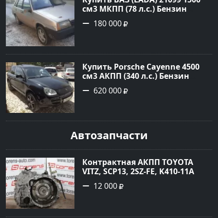
см3 МКПП (78 л.с.) Бензин
инжектор в Гостагаевская :
180 000
цвет Серебряный Седан 2001
года по цене 180000 рублей,
объявление №23890 на сайте
Авторынок23
Купить Porsche Cayenne 4500
см3 АКПП (340 л.с.) Бензин
турбонаддув в Новороссийск:
620 000
цвет черный Внедорожник
2004 года по цене 620000
рублей, объявление №1771 на
сайте Авторынок23
Автозапчасти
Контрактная АКПП TOYOTA
VITZ, SCP13, 2SZ-FE, K410-11A
Ростов
12 000