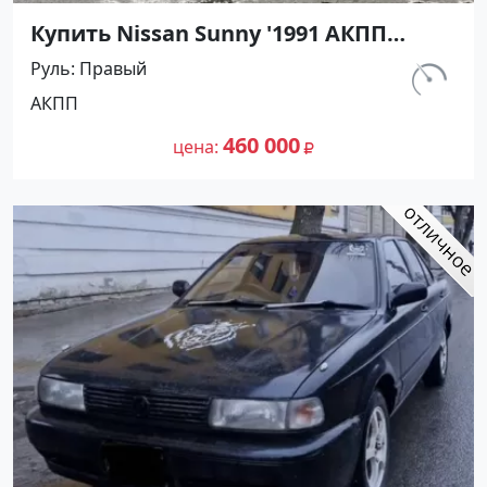
Купить Nissan Sunny '1991 АКПП
(1400/75 л.с.) Бензин инжектор
Руль
Правый
Тамань цвет Черный Седан по цене
км.
АКПП
460000 рублей, объявление №27493
320 000
на сайте Авторынок23
460 000
цена