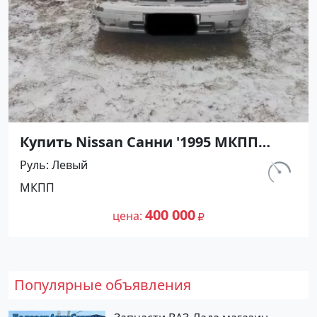
Купить Nissan Санни '1995 МКПП
(1400/90 л.с.) Бензин карбюратор
Руль
Левый
Абинск цвет Серебристый Седан по
км.
МКПП
цене 400000 рублей, объявление
540 000
№27476 на сайте Авторынок23
400 000
цена
Популярные объявления