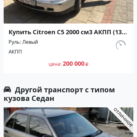
Купить Citroen C5 2000 см3 АКПП (136
л.с.) Бензин инжектор в Краснодар:
Руль
Левый
цвет Серебристый Лифтбек 2002
км.
АКПП
года по цене 200000 рублей,
300 000
объявление №17980 на сайте
200 000
цена
Авторынок23
Другой транспорт с типом
кузова Седан