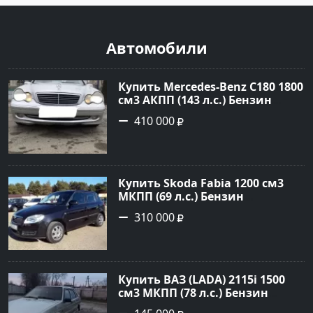
Автомобили
Купить Mercedes-Benz C180 1800
см3 АКПП (143 л.с.) Бензин
инжектор в Тимашевск : цвет
410 000
Серебряный Седан 2006 года по
цене 410000 рублей,
объявление №23786 на сайте
Авторынок23
Купить Skoda Fabia 1200 см3
МКПП (69 л.с.) Бензин
инжектор в Кропоткин: цвет
310 000
черный Хетчбэк 2010 года по
цене 310000 рублей,
объявление №5274 на сайте
Авторынок23
Купить ВАЗ (LADA) 2115i 1500
см3 МКПП (78 л.с.) Бензин
инжектор в Брюховецкая: цвет