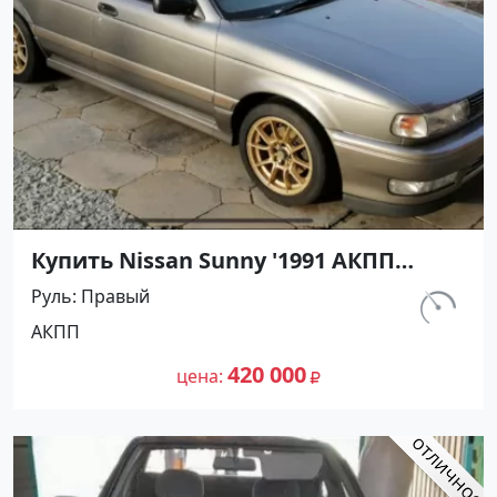
Купить Nissan Sunny '1991 АКПП
(1400/75 л.с.) Бензин инжектор
Руль
Правый
Воронежская цвет Серый Седан по
км.
АКПП
цене 420000 рублей, объявление
297 460
№27501 на сайте Авторынок23
420 000
цена