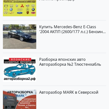
Купить Mercedes-Benz E-Class
'2004 АКПП (2600/177 л.с.) Бензин
инжектор Новороссийск цвет
черный Седан по цене 620000
рублей, объявление №2192 на
сайте Авторынок23
Разборка японских авто
Авторазборка №2 Тлюстенхабль
Авторазбор МАЯК в Северской