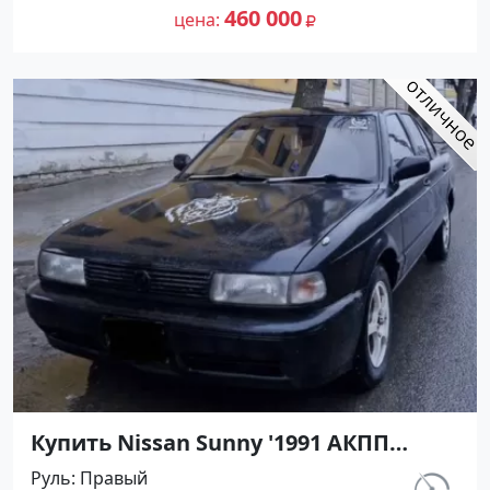
на сайте Авторынок23
460 000
цена
Купить Nissan Sunny '1991 АКПП
(1400/75 л.с.) Бензин инжектор
Руль
Правый