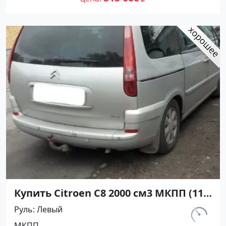
Авторынок23
Купить Citroen C8 2000 см3 МКПП (110
л.с.) Дизель турбонаддув в
Руль
Левый
Саратовская: цвет Серебряный
км.
МКПП