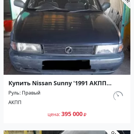
Купить Nissan Sunny '1991 АКПП
(1400/75 л.с.) Бензин инжектор
Руль
Правый
Кореновск цвет Серый Седан по
км.
АКПП
цене 395000 рублей, объявление
302 156
№27500 на сайте Авторынок23
395 000
цена