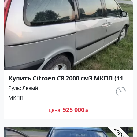
Купить Citroen C8 2000 см3 МКПП (110
л.с.) Дизель турбонаддув в Крымск:
Руль
Левый
цвет Серый Минивэн 2001 года по
км.
МКПП
цене 525000 рублей, объявление
240 000
№21796 на сайте Авторынок23
525 000
цена