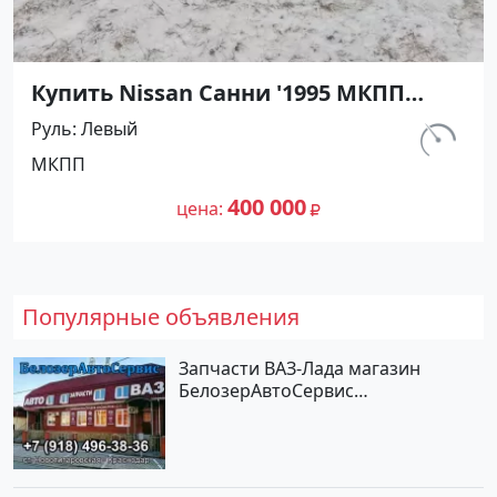
Купить Nissan Санни '1995 МКПП
(1400/90 л.с.) Бензин карбюратор
Руль
Левый
Абинск цвет Серебристый Седан по
км.
МКПП
цене 400000 рублей, объявление
540 000
№27476 на сайте Авторынок23
400 000
цена
Популярные объявления
Запчасти ВАЗ-Лада магазин
БелозерАвтоСервис
Новотитаровская