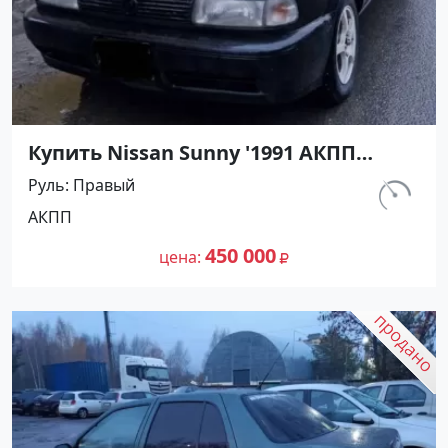
Купить Nissan Sunny '1991 АКПП
(1400/75 л.с.) Бензин инжектор
Руль
Правый
Мостовской цвет Черный Седан по
км.
АКПП
цене 450000 рублей, объявление
230 800
№27489 на сайте Авторынок23
450 000
цена