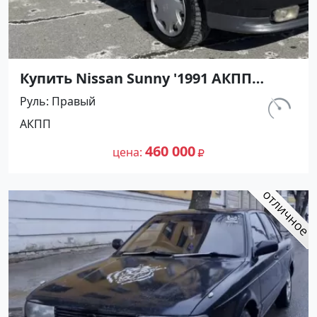
Купить Nissan Sunny '1991 АКПП
(1400/75 л.с.) Бензин инжектор
Руль
Правый
Тамань цвет Черный Седан по цене
км.
АКПП
460000 рублей, объявление №27493
320 000
на сайте Авторынок23
460 000
цена