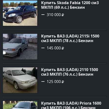
Купить Skoda Fabia 1200 см3
МКПП (69 л.с.) Бензин
инжектор в Кропоткин: цвет
310 000
черный Хетчбэк 2010 года по
цене 310000 рублей,
объявление №5274 на сайте
Авторынок23
Купить ВАЗ (LADA) 2115i 1500
см3 МКПП (78 л.с.) Бензин
инжектор в Брюховецкая: цвет
145 000
Золотой Седан 2003 года по
цене 145000 рублей,
объявление №21668 на сайте
Авторынок23
Купить ВАЗ (LADA) 2110 1500
см3 МКПП (76 л.с.) Бензин
инжектор в Новороссийск:
125 000
цвет белый Седан 2004 года по
цене 125000 рублей,
объявление №602 на сайте
Авторынок23
Купить ВАЗ (LADA) Priora 1600
см3 МКПП (106 л.с.) Бензин