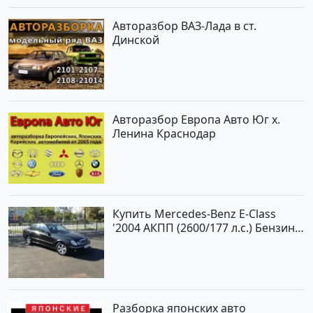
Авторазбор ВАЗ-Лада в ст.
Динской
Авторазбор Европа Авто Юг х.
Ленина Краснодар
Купить Mercedes-Benz E-Class
'2004 АКПП (2600/177 л.с.) Бензин
инжектор Новороссийск цвет
черный Седан по цене 620000
рублей, объявление №2192 на
сайте Авторынок23
Разборка японских авто