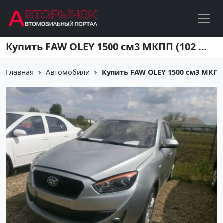
Перейти к основному содержанию
Купить FAW OLEY 1500 см3 МКПП (102 л.с.) Бензин инжектор в Усть-Лабинск: цвет серебро Седан 2014 года по цене 499000 рублей, объявление №4136 на сайте Авторынок23
Главная
Автомобили
Купить FAW OLEY 1500 см3 МКПП (