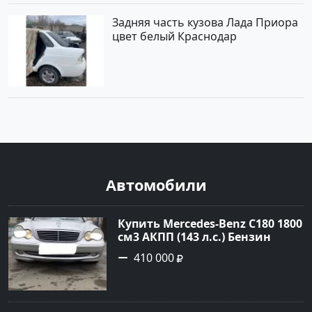
Задняя часть кузова Лада Приора
цвет белый Краснодар
Автомобили
Купить Mercedes-Benz C180 1800
см3 АКПП (143 л.с.) Бензин
инжектор в Тимашевск : цвет
410 000
Серебряный Седан 2006 года по
цене 410000 рублей,
объявление №23786 на сайте
Авторынок23