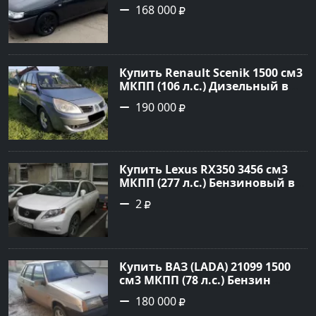
инжектор в Краснодвр: цвет
168 000
Черный Седан 2007 года по
цене 168000 рублей,
объявление №24857 на сайте
Авторынок23
Купить Renault Scenik 1500 см3
МКПП (106 л.с.) Дизельный в
Белореченск: цвет Голубой
190 000
Универсал 2007 года по цене
190000 рублей, объявление
№20133 на сайте Авторынок23
Купить Lexus RX350 3456 см3
МКПП (277 л.с.) Бензиновый в
Краснодар: цвет
2
Перламутрово-белый
Универсал 2011 года по цене
1.67877 рублей, объявление
№3746 на сайте Авторынок23
Купить ВАЗ (LADA) 21099 1500
см3 МКПП (78 л.с.) Бензин
инжектор в Гостагаевская :
180 000
цвет Серебряный Седан 2001