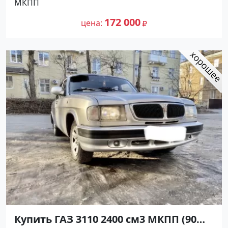
МКПП
рублей, объявление №21275 на сайте
170 000
Авторынок23
172 000
цена
Купить ГАЗ 3110 2400 см3 МКПП (90