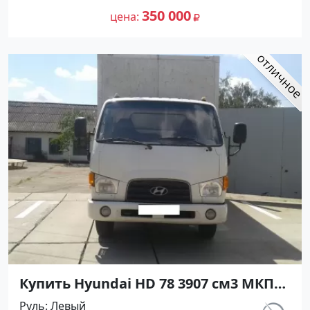
сайте Авторынок23
350 000
цена
Купить Hyundai HD 78 3907 см3 МКПП
(140 л.с.) Дизель турбонаддув в
Руль
Левый