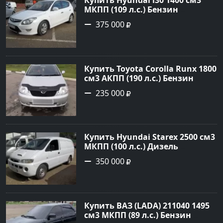
МКПП (109 л.с.) Бензин
инжектор в Кропоткин: цвет
375 000
белый Хетчбэк 2011 года по
цене 375000 рублей,
объявление №2972 на сайте
Авторынок23
Купить Toyota Corolla Runx 1800
см3 АКПП (190 л.с.) Бензин
инжектор в Тихорецк: цвет
235 000
Серый Хетчбэк 2002 года по
цене 235000 рублей,
объявление №20303 на сайте
Авторынок23
Купить Hyundai Starex 2500 см3
МКПП (100 л.с.) Дизель
турбонаддув в Краснодар:
350 000
цвет белый Фургон 2014 года
по цене 350000 рублей,
объявление №4078 на сайте
Авторынок23
Купить ВАЗ (LADA) 211040 1495
см3 МКПП (89 л.с.) Бензин