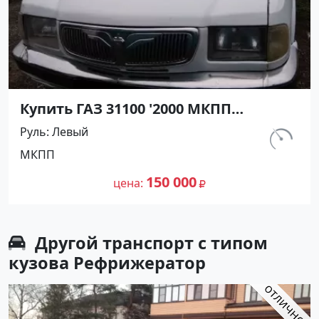
Купить ГАЗ 31100 '2000 МКПП
(2300/145 л.с.) Бензин карбюратор
Руль
Левый
Полтавская цвет Белый Седан по
км.
МКПП
цене 150000 рублей, объявление
180 000
№20527 на сайте Авторынок23
150 000
цена
Другой транспорт с типом
кузова Рефрижератор