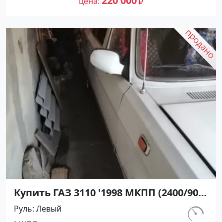
220 000
цена
Купить ГАЗ 3110 '1998 МКПП (2400/90
л.с.) Бензин карбюратор Кореновск
Руль
Левый
цвет Белый Седан по цене 172000
км.