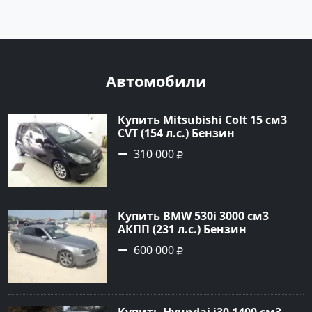
Автомобили
Купить Mitsubishi Colt 15 см3
CVT (154 л.с.) Бензин
турбонаддув в Краснодар:
310 000
цвет Чёрный металик Хетчбэк
2003 года по цене 310000
рублей, объявление №18731 на
сайте Авторынок23
Купить BMW 530i 3000 см3
АКПП (231 л.с.) Бензин
инжектор в Новороссийск:
600 000
цвет серый Седан 2004 года по
цене 600000 рублей,
объявление №1650 на сайте
Авторынок23
Купить Hyundai i30 1400 см3