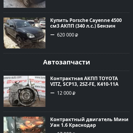
года по цене 180000 рублей,
объявление №23890 на сайте
Авторынок23
Купить Porsche Cayenne 4500
см3 АКПП (340 л.с.) Бензин
турбонаддув в Новороссийск:
620 000
цвет черный Внедорожник
2004 года по цене 620000
рублей, объявление №1771 на
сайте Авторынок23
Автозапчасти
Контрактная АКПП TOYOTA
VITZ, SCP13, 2SZ-FE, K410-11A
Ростов
12 000
Контрактный двигатель Мини
Уан 1.6 Краснодар