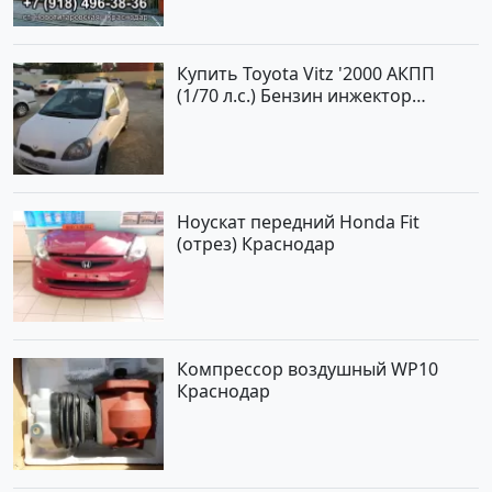
Купить Toyota Vitz '2000 АКПП
(1/70 л.с.) Бензин инжектор
Краснодар цвет Белый Хетчбэк по
цене 194000 рублей, объявление
№15521 на сайте Авторынок23
Ноускат передний Honda Fit
(отрез) Краснодар
Компрессор воздушный WP10
Краснодар