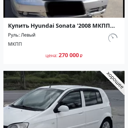
Купить Hyundai Sonata '2008 МКПП
(2000/137 л.с.) Бензин инжектор
Руль
Левый
Кореновск цвет Серый Седан по
км.
МКПП
цене 270000 рублей, объявление
300 000
№27362 на сайте Авторынок23
270 000
цена