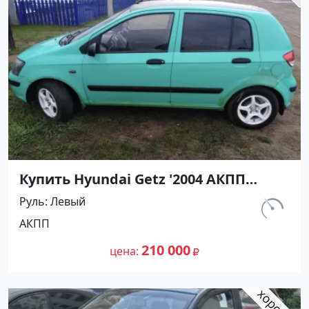
Купить Hyundai Getz '2004 АКПП
(1300/82 л.с.) Бензин инжектор
Руль
Левый
Крымск цвет Зеленый Хетчбэк по
км.
АКПП
цене 210000 рублей, объявление
220 000
№27348 на сайте Авторынок23
210 000
цена