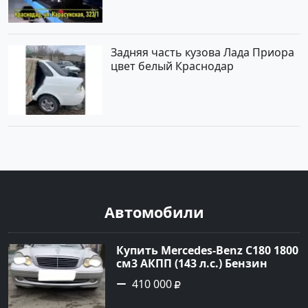
Задняя часть кузова Лада Приора
цвет белый Краснодар
Автомобили
Купить Mercedes-Benz C180 1800
см3 АКПП (143 л.с.) Бензин
инжектор в Тимашевск : цвет
410 000
Серебряный Седан 2006 года по
цене 410000 рублей,