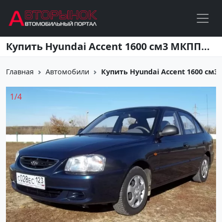
Перейти к основному содержанию
Купить Hyundai Accent 1600 см3 МКПП (102 л.с.) Бензин инжектор в Кропоткин: цвет мурена Седан 2011 года по цене 345000 рублей, объявление №5269 на сайте Авторынок23
Главная
Автомобили
Купить Hyundai Accent 1600 см3 МК
1
/
4