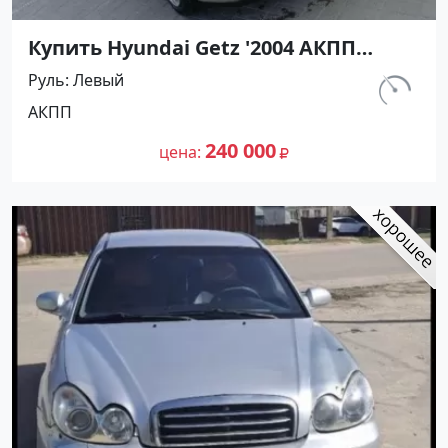
Купить Hyundai Getz '2004 АКПП
(1300/82 л.с.) Бензин инжектор
Руль
Левый
Апшеронск цвет Серебристый
км.
АКПП
Хетчбэк по цене 240000 рублей,
211 000
объявление №27363 на сайте
240 000
цена
Авторынок23