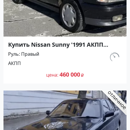
Купить Nissan Sunny '1991 АКПП
(1400/75 л.с.) Бензин инжектор
Руль
Правый
Тамань цвет Черный Седан по цене
км.
АКПП
460000 рублей, объявление №27493
320 000
на сайте Авторынок23
460 000
цена