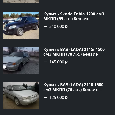
объявление №23786 на сайте
Авторынок23
Купить Skoda Fabia 1200 см3
МКПП (69 л.с.) Бензин
инжектор в Кропоткин: цвет
310 000
черный Хетчбэк 2010 года по
цене 310000 рублей,
объявление №5274 на сайте
Авторынок23
Купить ВАЗ (LADA) 2115i 1500
см3 МКПП (78 л.с.) Бензин
инжектор в Брюховецкая: цвет
145 000
Золотой Седан 2003 года по
цене 145000 рублей,
объявление №21668 на сайте
Авторынок23
Купить ВАЗ (LADA) 2110 1500
см3 МКПП (76 л.с.) Бензин
инжектор в Новороссийск:
125 000
цвет белый Седан 2004 года по
цене 125000 рублей,
объявление №602 на сайте
Авторынок23