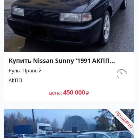
Купить Nissan Sunny '1991 АКПП
(1400/75 л.с.) Бензин инжектор
Руль
Правый
Мостовской цвет Черный Седан по
км.
АКПП
цене 450000 рублей, объявление
230 800
№27489 на сайте Авторынок23
450 000
цена