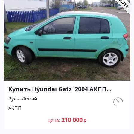
Купить Hyundai Getz '2004 АКПП
(1300/82 л.с.) Бензин инжектор
Руль
Левый
Крымск цвет Зеленый Хетчбэк по
км.
АКПП
цене 210000 рублей, объявление
220 000
№27348 на сайте Авторынок23
210 000
цена