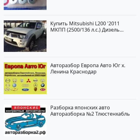
Купить Mitsubishi L200 '2011
МКПП (2500/136 л.с.) Дизель
турбонаддув Новороссийск цвет
белый Пикап по цене 1000000
рублей, объявление №562 на
сайте Авторынок23
Авторазбор Европа Авто Юг х.
Ленина Краснодар
Разборка японских авто
Авторазборка №2 Тлюстенхабль