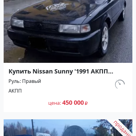
Купить Nissan Sunny '1991 АКПП
(1400/75 л.с.) Бензин инжектор
Руль
Правый
Мостовской цвет Черный Седан по
км.
АКПП
цене 450000 рублей, объявление
230 800
№27489 на сайте Авторынок23
450 000
цена