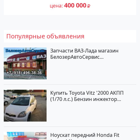
№27476 на сайте Авторынок23
400 000
цена
Популярные объявления
Запчасти ВАЗ-Лада магазин
БелозерАвтоСервис
Новотитаровская
Купить Toyota Vitz '2000 АКПП
(1/70 л.с.) Бензин инжектор
Краснодар цвет Белый Хетчбэк по
цене 194000 рублей, объявление
№15521 на сайте Авторынок23
Ноускат передний Honda Fit