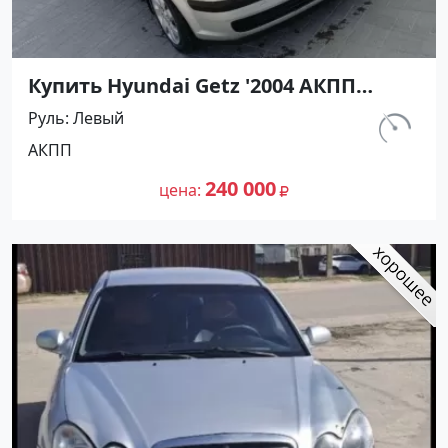
Купить Hyundai Getz '2004 АКПП
(1300/82 л.с.) Бензин инжектор
Руль
Левый
Апшеронск цвет Серебристый
км.
АКПП
Хетчбэк по цене 240000 рублей,
211 000
объявление №27363 на сайте
240 000
цена
Авторынок23