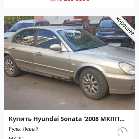
Купить Hyundai Sonata '2008 МКПП
(2000/137 л.с.) Бензин инжектор
Руль
Левый
Тихорецк цвет Золотистый Седан по
км.
МКПП