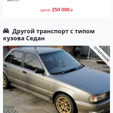
цене 250000 рублей, объявление
314 230
№27345 на сайте Авторынок23
250 000
цена
Другой транспорт с типом
кузова Седан