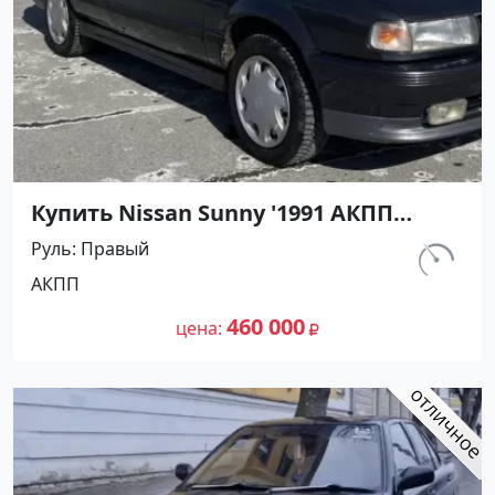
Купить Nissan Sunny '1991 АКПП
(1400/75 л.с.) Бензин инжектор
Руль
Правый
Тамань цвет Черный Седан по цене
км.
АКПП
460000 рублей, объявление №27493
320 000
на сайте Авторынок23
460 000
цена