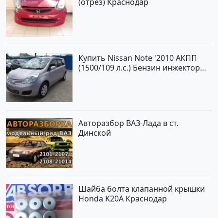
(отрез) Краснодар
Купить Nissan Note '2010 АКПП
(1500/109 л.с.) Бензин инжектор
Краснодар цвет ЛАВАНДА Хетчбэк
по цене 419000 рублей,
объявление №1457 на сайте
Авторынок23
Авторазбор ВАЗ-Лада в ст.
Динской
Шайба болта клапанной крышки
Honda K20A Краснодар