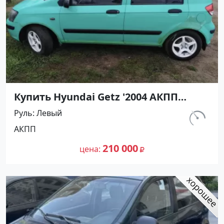
Купить Hyundai Getz '2004 АКПП
(1300/82 л.с.) Бензин инжектор
Руль
Левый
Крымск цвет Зеленый Хетчбэк по
км.
АКПП
цене 210000 рублей, объявление
220 000
№27348 на сайте Авторынок23
210 000
цена