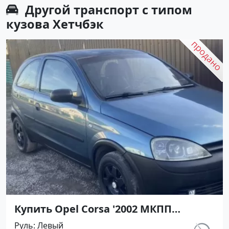
Другой транспорт с типом
кузова Хетчбэк
Купить Opel Corsa '2002 МКПП
(1200/75 л.с.) Бензин инжектор
Руль
Левый