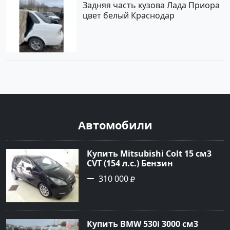
Задняя часть кузова Лада Приора
цвет белый Краснодар
Автомобили
Купить Mitsubishi Colt 15 см3
CVT (154 л.с.) Бензин
турбонаддув в Краснодар:
310 000
цвет Чёрный металик Хетчбэк
2003 года по цене 310000
рублей, объявление №18731 на
сайте Авторынок23
Купить BMW 530i 3000 см3