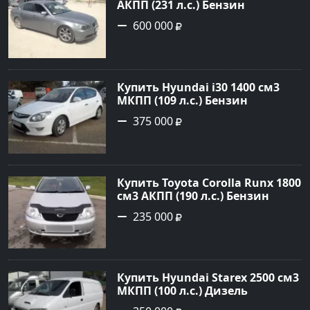
АКПП (231 л.с.) Бензин
инжектор в Новороссийск:
600 000
цвет серый Седан 2004 года по
цене 600000 рублей,
объявление №1650 на сайте
Авторынок23
Купить Hyundai i30 1400 см3
МКПП (109 л.с.) Бензин
инжектор в Кропоткин: цвет
375 000
белый Хетчбэк 2011 года по
цене 375000 рублей,
объявление №2972 на сайте
Авторынок23
Купить Toyota Corolla Runx 1800
см3 АКПП (190 л.с.) Бензин
инжектор в Тихорецк: цвет
235 000
Серый Хетчбэк 2002 года по
цене 235000 рублей,
объявление №20303 на сайте
Авторынок23
Купить Hyundai Starex 2500 см3
МКПП (100 л.с.) Дизель
турбонаддув в Краснодар: