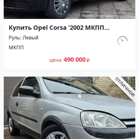
Купить Opel Corsa '2002 МКПП
(1200/75 л.с.) Бензин инжектор
Руль
Левый
Армавир цвет Черный Хетчбэк по
км.
МКПП
цене 490000 рублей, объявление
143 000
№27490 на сайте Авторынок23
490 000
цена