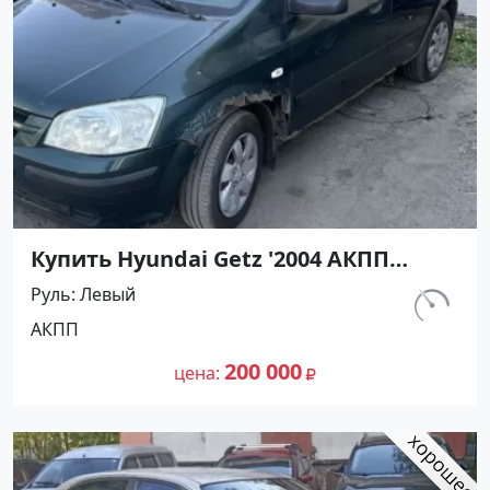
Купить Hyundai Getz '2004 АКПП
(1300/82 л.с.) Бензин инжектор Анапа
Руль
Левый
цвет черный Хетчбэк по цене 200000
км.
АКПП
рублей, объявление №27346 на сайте
210 999
Авторынок23
200 000
цена