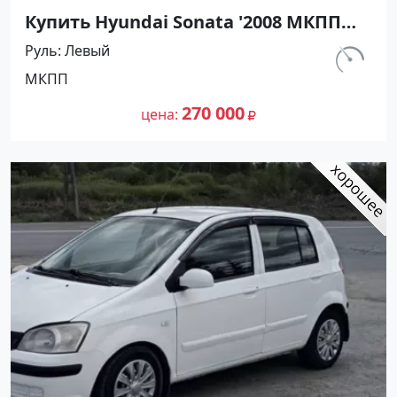
Купить Hyundai Sonata '2008 МКПП
(2000/137 л.с.) Бензин инжектор
Руль
Левый
Кореновск цвет Серый Седан по
км.
МКПП
цене 270000 рублей, объявление
300 000
№27362 на сайте Авторынок23
270 000
цена