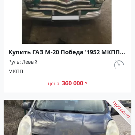
Купить ГАЗ М-20 Победа '1952 МКПП
(2100/52 л.с.) Бензин карбюратор
Руль
Левый
Горячий Ключ цвет Зелёный Хетчбэк
км.
МКПП
по цене 360000 рублей, объявление
10
№27461 на сайте Авторынок23
360 000
цена