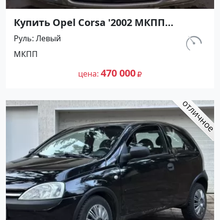
Купить Opel Corsa '2002 МКПП
(1200/75 л.с.) Бензин инжектор
Руль
Левый
Темрюк цвет Серебристый Хетчбэк
км.
МКПП
по цене 470000 рублей, объявление
129 763
№27491 на сайте Авторынок23
470 000
цена