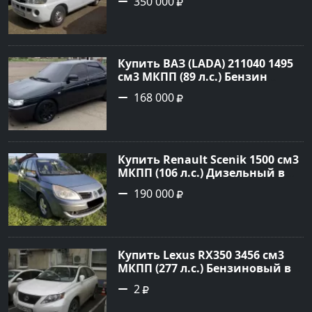
350 000
цвет белый Фургон 2014 года
по цене 350000 рублей,
объявление №4078 на сайте
Авторынок23
Купить ВАЗ (LADA) 211040 1495
см3 МКПП (89 л.с.) Бензин
инжектор в Краснодвр: цвет
168 000
Черный Седан 2007 года по
цене 168000 рублей,
объявление №24857 на сайте
Авторынок23
Купить Renault Scenik 1500 см3
МКПП (106 л.с.) Дизельный в
Белореченск: цвет Голубой
190 000
Универсал 2007 года по цене
190000 рублей, объявление
№20133 на сайте Авторынок23
Купить Lexus RX350 3456 см3
МКПП (277 л.с.) Бензиновый в
Краснодар: цвет
2
Перламутрово-белый
Универсал 2011 года по цене