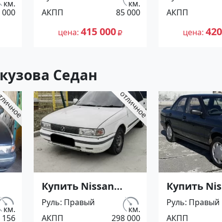
л.с.) Бензин
л.с.) Бенз
км.
км.
 000
АКПП
85 000
АКПП
инжектор в
инжектор 
Тихорецк: цвет
Лабинск : 
415 000
420
цена
цена
ый
Коричневый
Коричнев
 по
Седан 2015 года по
Седан 2015
цене 415000
цене 42000
 кузова Седан
рублей,
рублей,
объявление
объявлен
е
№23202 на сайте
№23196 на
Авторынок23
Авторыно
Купить Nissan
Купить Ni
П
SUNNY '1991 АКПП
Sunny '199
Руль
Правый
Руль
Правый
(1400/75 л.с.)
(1400/75 л.с
км.
км.
 156
АКПП
298 000
АКПП
ор
Бензин инжектор
Бензин ин