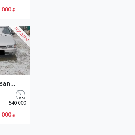
ет
 000
дан по
0
ие
 сайте
к23
ssan
95 МКПП
.)
км.
540 000
ор
 000
ет
тый
цене