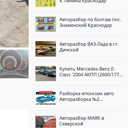
х. Ленина Краснодар
Авторазбор по болтам пос.
Знаменский Краснодар
Авторазбор ВАЗ-Лада в ст.
Динской
Купить Mercedes-Benz E-
Class '2004 АКПП (2600/177
л.с.) Бензин инжектор
Новороссийск цвет черный
Седан по цене 620000
Разборка японских авто
рублей, объявление №2192
Авторазборка №2
на сайте Авторынок23
Тлюстенхабль
Авторазбор МАЯК в
Северской