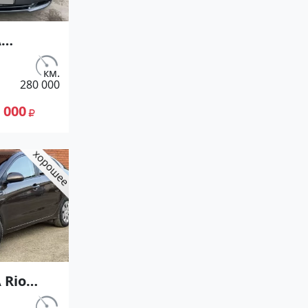
A
8000
(144
км.
280 000
ин
в
 000
естибли
ет
ан 2002
не
лей,
ие
 сайте
к23
 Rio
КПП (107