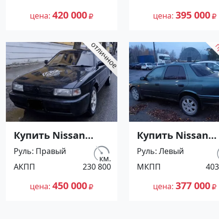
Воронежская цвет
Кореновск цвет
420 000
395 000
цена
цена
Серый Седан по
Серый Седан по
цене 420000
цене 395000
рублей,
рублей,
объявление
объявление
№27501 на сайте
№27500 на сайт
Авторынок23
Авторынок23
Купить Nissan
Купить Nissan
Sunny '1991 АКПП
Санни '1995 МК
Руль
Правый
Руль
Левый
(1400/75 л.с.)
(1400/90 л.с.)
км.
АКПП
230 800
МКПП
403
Бензин инжектор
Бензин
Мостовской цвет
карбюратор
450 000
377 000
цена
цена
Черный Седан по
Новороссийск
цене 450000
цвет Зеленый
рублей,
Седан по цене