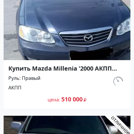
Купить Mazda Millenia '2000 АКПП
(2000/160 л.с.) Бензин инжектор
Руль
Правый
Мирный цвет Черный Седан по цене
км.
АКПП
510000 рублей, объявление №27433
205 643
на сайте Авторынок23
510 000
цена