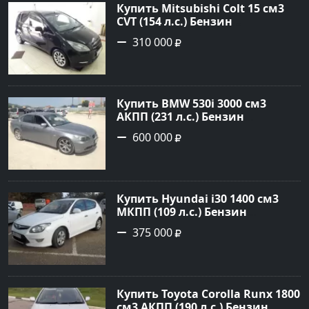
Купить Mitsubishi Colt 15 см3
CVT (154 л.с.) Бензин
турбонаддув в Краснодар:
310 000
цвет Чёрный металик Хетчбэк
2003 года по цене 310000
рублей, объявление №18731 на
сайте Авторынок23
Купить BMW 530i 3000 см3
АКПП (231 л.с.) Бензин
инжектор в Новороссийск:
600 000
цвет серый Седан 2004 года по
цене 600000 рублей,
объявление №1650 на сайте
Авторынок23
Купить Hyundai i30 1400 см3
МКПП (109 л.с.) Бензин
инжектор в Кропоткин: цвет
375 000
белый Хетчбэк 2011 года по
цене 375000 рублей,
объявление №2972 на сайте
Авторынок23
Купить Toyota Corolla Runx 1800
см3 АКПП (190 л.с.) Бензин