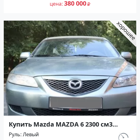
объявление №26849 на сайте
380 000
цена
Авторынок23
Купить Mazda MAZDA 6 2300 см3
МКПП (166 л.с.) Бензин инжектор в
Руль
Левый
Туапсе: цвет Серый Седан 2002 года