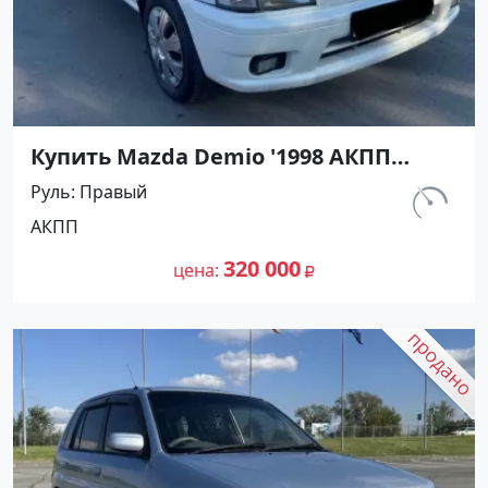
Купить Mazda Demio '1998 АКПП
(1300/83 л.с.) Бензин инжектор
Руль
Правый
Абинск цвет Белый Хетчбэк по цене
км.
АКПП
320000 рублей, объявление №27440
370 000
на сайте Авторынок23
320 000
цена