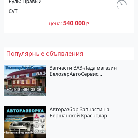
Руль
Правый
Петровская: цвет Белый Минивэн
км.
CVT
1997 года по цене 540000 рублей,
170 000
объявление №25262 на сайте
540 000
цена
Авторынок23
Популярные объявления
Запчасти ВАЗ-Лада магазин
БелозерАвтоСервис
Новотитаровская
Авторазбор Запчасти на
Бершанской Краснодар