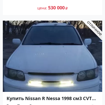
Минивэн 1997 года по цене 530000
рублей, объявление №25267 на сайте
530 000
цена
Авторынок23
Купить Nissan R Nessa 1998 см3 CVT
(140 л.с.) Бензин инжектор в