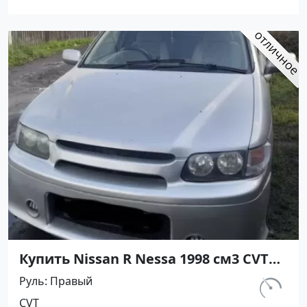
Авторынок23
Купить Nissan R Nessa 1998 см3 CVT
(140 л.с.) Бензин инжектор в
Руль
Правый
Прорвенский: цвет Серебристый
км.
CVT
112 000