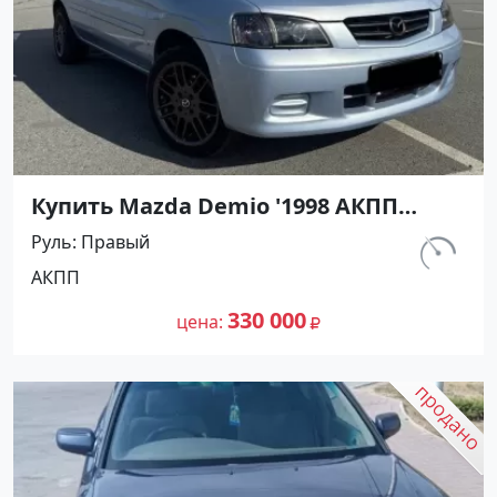
Купить Mazda Demio '1998 АКПП
(1300/83 л.с.) Бензин инжектор
Руль
Правый
Апшеронск цвет Голубой Хетчбэк по
км.
АКПП
цене 330000 рублей, объявление
380 000
№27438 на сайте Авторынок23
330 000
цена