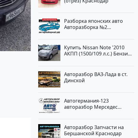
(отрез) Краснодар
Авторынок23
Разборка японских авто
Авторазборка №2
Тлюстенхабль
Купить Nissan Note '2010
АКПП (1500/109 л.с.) Бензин
инжектор Краснодар цвет
ЛАВАНДА Хетчбэк по цене
419000 рублей, объявление
Авторазбор ВАЗ-Лада в ст.
№1457 на сайте
Динской
Авторынок23
Автогермания-123
авторазбор Мерседес
Краснодар
Авторазбор Запчасти на
Бершанской Краснодар