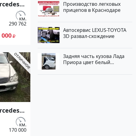
rcedes-
Производство легковых
прицепов в Краснодаре
1989
8/160
км.
290 762
ин
Автосервис LEXUS-TOYOTA
 000
3D развал-схождение
 цвет
тый
цене
Задняя часть кузова Лада
лей,
Приора цвет белый
Краснодар
ие
 сайте
к23
rcedes-
 2000 см3
л.с.)
км.
170 000
жектор