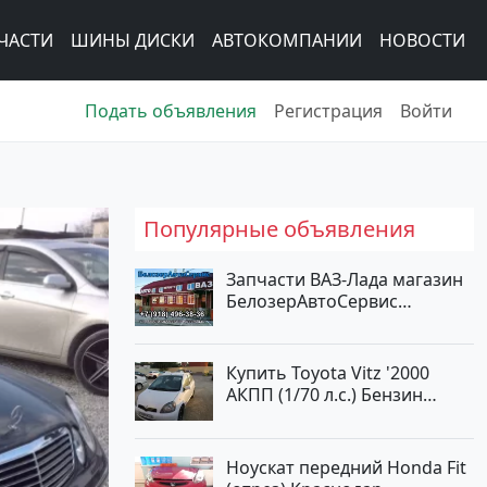
ЧАСТИ
ШИНЫ ДИСКИ
АВТОКОМПАНИИ
НОВОСТИ
Подать объявления
Регистрация
Войти
Популярные объявления
Запчасти ВАЗ-Лада магазин
БелозерАвтоСервис
Новотитаровская
Купить Toyota Vitz '2000
АКПП (1/70 л.с.) Бензин
инжектор Краснодар цвет
Белый Хетчбэк по цене
194000 рублей, объявление
Ноускат передний Honda Fit
№15521 на сайте