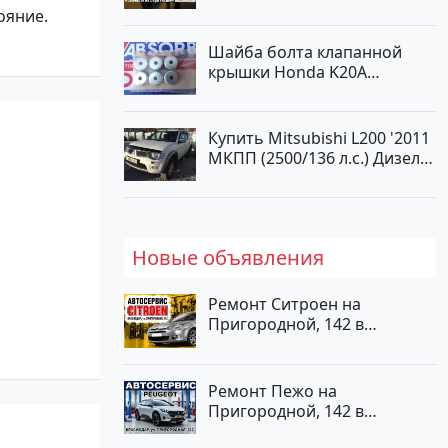
ояние.
Шайба болта клапанной
крышки Honda K20A
Краснодар
Купить Mitsubishi L200 '2011
МКПП (2500/136 л.с.) Дизель
турбонаддув Новороссийск
цвет белый Пикап по цене
1000000 рублей, объявление
№562 на сайте Авторынок23
Новые объявления
Ремонт Ситроен на
Пригородной, 142 в
Краснодаре
Ремонт Пежо на
Пригородной, 142 в
Краснодаре