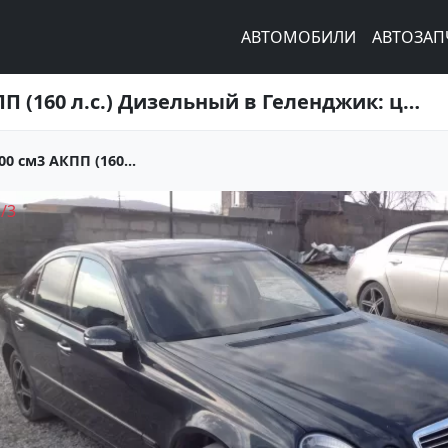
АВТОМОБИЛИ
АВТОЗАП
Купить Mercedes-Benz E-Class 2200 см3 АКПП (160 л.с.) Дизельный в Геленджик: цвет Черный металлик Седан 2002 года по цене 530000 рублей, объявление №3318 на сайте Авторынок23
0 см3 АКПП (160...
1
/
3