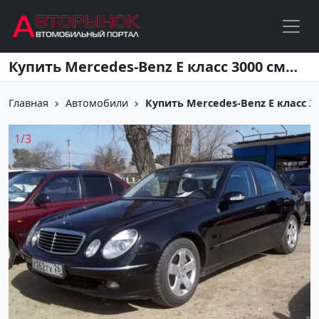
Перейти к основному содержанию
Купить Mercedes-Benz E класс 3000 см3 АКПП (190 л.с.) Дизель турбонаддув в Кропоткин: цвет черный Седан 2005 года по цене 675000 рублей, объявление №3515 на сайте Авторынок23
Главная
Автомобили
Купить Mercedes-Benz E класс 30
1
/
3