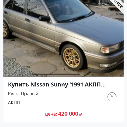
Купить Nissan Sunny '1991 АКПП
(1400/75 л.с.) Бензин инжектор
Руль
Правый
Воронежская цвет Серый Седан по
км.
АКПП
цене 420000 рублей, объявление
297 460
№27501 на сайте Авторынок23
420 000
цена