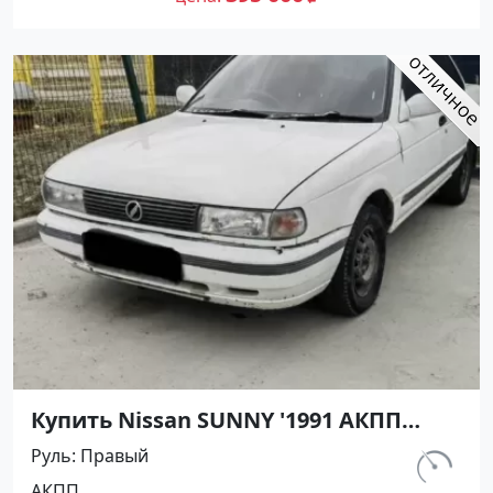
Купить Nissan SUNNY '1991 АКПП
(1400/75 л.с.) Бензин инжектор
Руль
Правый
Армавир цвет Черный Седан по
км.
АКПП