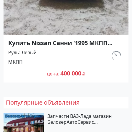
Купить Nissan Санни '1995 МКПП
(1400/90 л.с.) Бензин карбюратор
Руль
Левый
Абинск цвет Серебристый Седан по
км.
МКПП
цене 400000 рублей, объявление
540 000
№27476 на сайте Авторынок23
400 000
цена
Популярные объявления
Запчасти ВАЗ-Лада магазин
БелозерАвтоСервис
Новотитаровская