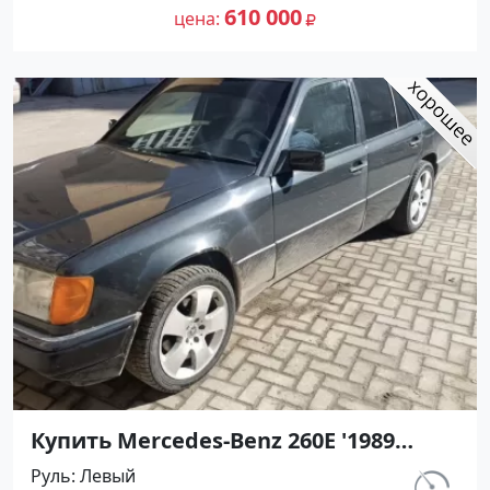
объявление №27429 на сайте
610 000
цена
Авторынок23
Купить Mercedes-Benz 260E '1989
МКПП (2600/160 л.с.) Бензин
Руль
Левый