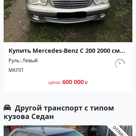
Купить Mercedes-Benz С 200 2000 см3
МКПП (163 л.с.) Бензин инжектор в
Руль
Левый
Крымск: цвет Сеебристый Седан
км.
МКПП
2002 года по цене 600000 рублей,
170 000
объявление №27226 на сайте
600 000
цена
Авторынок23
Другой транспорт с типом
кузова Седан