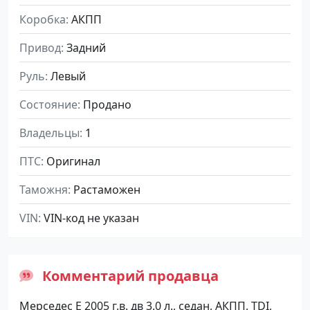
Коробка
АКПП
Привод
Задний
Руль
Левый
Состояние
Продано
Владельцы
1
ПТС
Оригинал
Таможня
Растаможен
VIN
VIN-код не указан
Комментарий продавца
Мерседес Е 2005 г.в. дв 3.0 л., седан, АКПП, TDI,