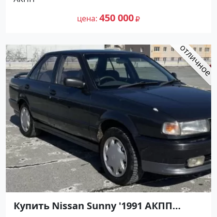
цене 450000 рублей, объявление
298 000
№27499 на сайте Авторынок23
450 000
цена
Купить Nissan Sunny '1991 АКПП