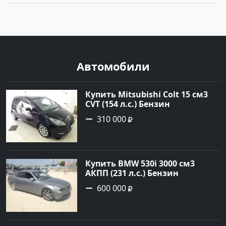
Автомобили
Купить Mitsubishi Colt 15 см3
CVT (154 л.с.) Бензин
турбонаддув в Краснодар:
310 000
цвет Чёрный металик Хетчбэк
2003 года по цене 310000
рублей, объявление №18731 на
сайте Авторынок23
Купить BMW 530i 3000 см3
АКПП (231 л.с.) Бензин
инжектор в Новороссийск:
600 000
цвет серый Седан 2004 года по
цене 600000 рублей,
объявление №1650 на сайте
Авторынок23