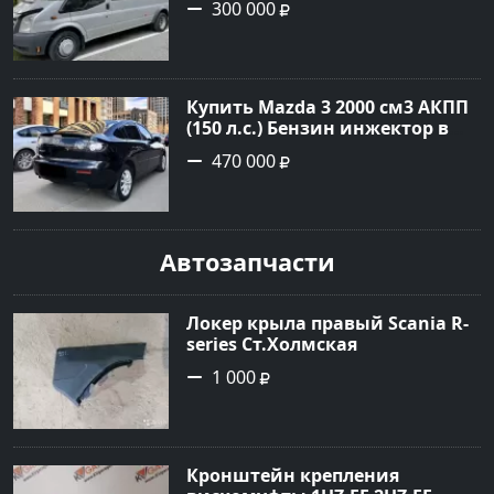
300 000
цвет Серебряный Фургон 2014
года по цене 300000 рублей,
объявление №22259 на сайте
Авторынок23
Купить Mazda 3 2000 см3 АКПП
(150 л.с.) Бензин инжектор в
Геленджик : цвет Чёрный
470 000
Седан 2008 года по цене 470000
рублей, объявление №19216 на
сайте Авторынок23
Автозапчасти
Локер крыла правый Scania R-
series Ст.Холмская
1 000
Кронштейн крепления