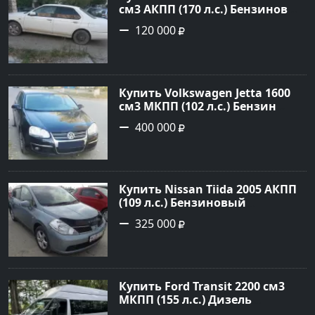
см3 АКПП (170 л.с.) Бензиновый
в Новороссийск: цвет Белый
120 000
Седан 1996 года по цене 120000
рублей, объявление №1707 на
сайте Авторынок23
Купить Volkswagen Jetta 1600
см3 МКПП (102 л.с.) Бензин
инжектор в Краснодар: цвет
400 000
черный Седан 2010 года по
цене 400000 рублей,
объявление №14569 на сайте
Авторынок23
Купить Nissan Tiida 2005 АКПП
(109 л.с.) Бензиновый
Новороссийск цвет голубой
325 000
металик Хетчбэк 2005 года по
цене 325000 рублей,
объявление №378 на сайте
Авторынок23
Купить Ford Transit 2200 см3
МКПП (155 л.с.) Дизель
турбонаддув в Тбилисская :