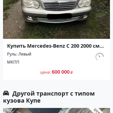
Купить Mercedes-Benz С 200 2000 см3
МКПП (163 л.с.) Бензин инжектор в
Руль
Левый
Крымск: цвет Сеебристый Седан
км.
МКПП
2002 года по цене 600000 рублей,
170 000
объявление №27226 на сайте
600 000
цена
Авторынок23
Другой транспорт с типом
кузова Купе