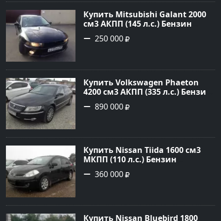
Авторынок23
Купить Mitsubishi Galant 2000
см3 АКПП (145 л.с.) Бензин
инжектор в Краснодар: цвет
250 000
черный Седан 2000 года по
цене 250000 рублей,
объявление №13727 на сайте
Авторынок23
Купить Volkswagen Phaeton
4200 см3 АКПП (335 л.с.) Бензин
инжектор в Новороссийск:
890 000
цвет черный металлик Седан
2007 года по цене 890000
рублей, объявление №1393 на
сайте Авторынок23
Купить Nissan Tiida 1600 см3
МКПП (110 л.с.) Бензин
инжектор в Армавир: цвет
360 000
черный Хетчбэк 2008 года по
цене 360000 рублей,
объявление №3349 на сайте
Авторынок23
Купить Nissan Bluebird 1800