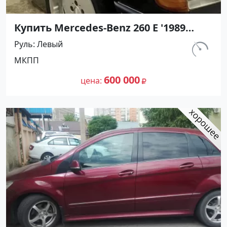
Купить Mercedes-Benz 260 Е '1989
МКПП (2600/160 л.с.) Бензин
Руль
Левый
инжектор Армавир цвет Черный
км.
МКПП
Седан по цене 600000 рублей,
296 750
объявление №27426 на сайте
600 000
цена
Авторынок23