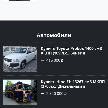
Автомобили
Купить Toyota Probox 1400 см3
АКПП (109 л.с.) Бензин
инжектор в Новороссийск:
415 000
цвет белый Универсал 2010
года по цене 415000 рублей,
объявление №3002 на сайте
Авторынок23
Купить Hino FH 13267 см3 МКПП
(270 л.с.) Дизельный в
г.Краснодар: цвет Синий
2 340 000
Грузовые шасси 1992 года по
цене 2340000 рублей,
объявление №4872 на сайте