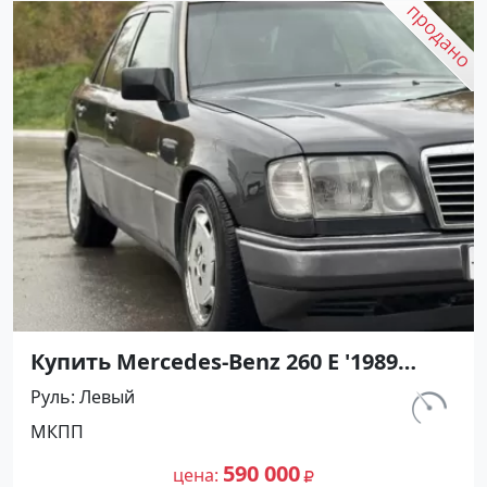
Купить Mercedes-Benz 260 Е '1989
МКПП (2600/160 л.с.) Бензин
Руль
Левый
инжектор Дербентский цвет Черны
км.
МКПП
Седан по цене 590000 рублей,
276 540
объявление №27434 на сайте
590 000
цена