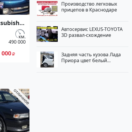
Производство легковых
прицепов в Краснодаре
subishi
Автосервис LEXUS-TOYOTA
00 см3
3D развал-схождение
.)
км.
490 000
ув в
 000
Задняя часть кузова Лада
я: цвет
Приора цвет белый
Краснодар
 2004
не
лей,
ие
 сайте
к23