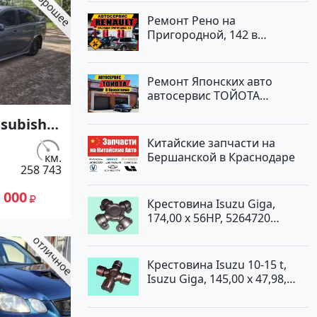
Ремонт Рено на
Пригородной, 142 в
Краснодаре
Ремонт Японских авто
автосервис ТОЙОТА
Кропоткин
subishi
07 МКПП
Китайские запчасти на
с.)
Бершанской в Краснодаре
км.
258 743
жектор
 цвет
 000
Крестовина Isuzu Giga,
ан по
174,00 x 56HP, 5264720
0
Краснодар
ие
Крестовина Isuzu 10-15 t,
 сайте
Isuzu Giga, 145,00 x 47,98,
к23
5264720 Краснодар