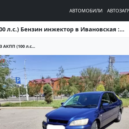
АВТОМОБИЛИ
АВТОЗАП
Купить Mitsubishi Lancer 1500 см3 АКПП (100 л.с.) Бензин инжектор в Ивановская : цвет Синий Седан 2001 года по цене 255000 рублей, объявление №21748 на сайте Авторынок23
 АКПП (100 л.с...
1
/
3