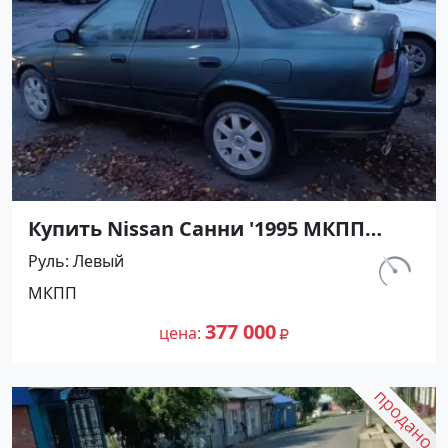
Купить Nissan Санни '1995 МКПП
(1400/90 л.с.) Бензин карбюратор
Руль
Левый
Новороссийск цвет Зеленый Седан
км.
МКПП
по цене 377000 рублей, объявление
403 000
№27478 на сайте Авторынок23
377 000
цена