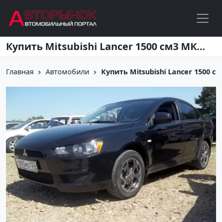
Перейти к основному содержанию
Купить Mitsubishi Lancer 1500 см3 МКПП (98 л.с.) Бензин инжектор в Тихорецк: цвет черный Седан 2007 года по цене 385000 рублей, объявление №4280 на сайте Авторынок23
Главная
Автомобили
Купить Mitsubishi Lancer 1500 см3