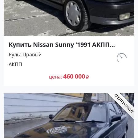
Купить Nissan Sunny '1991 АКПП
(1400/75 л.с.) Бензин инжектор
Руль
Правый
Тамань цвет Черный Седан по цене
км.
АКПП
460000 рублей, объявление №27493
320 000
на сайте Авторынок23
460 000
цена