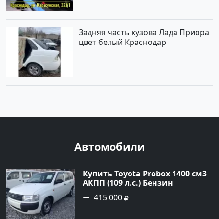
Задняя часть кузова Лада Приора
цвет белый Краснодар
Автомобили
Купить Toyota Probox 1400 см3
АКПП (109 л.с.) Бензин
инжектор в Новороссийск:
415 000
цвет белый Универсал 2010
года по цене 415000 рублей,