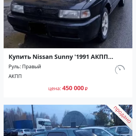
Купить Nissan Sunny '1991 АКПП
(1400/75 л.с.) Бензин инжектор
Руль
Правый
Мостовской цвет Черный Седан по
км.
АКПП
цене 450000 рублей, объявление
230 800
№27489 на сайте Авторынок23
450 000
цена