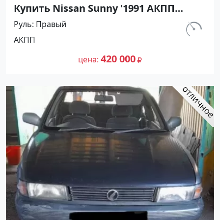
Купить Nissan Sunny '1991 АКПП
(1400/75 л.с.) Бензин инжектор
Руль
Правый
Воронежская цвет Серый Седан по
км.
АКПП
цене 420000 рублей, объявление
297 460
№27501 на сайте Авторынок23
420 000
цена