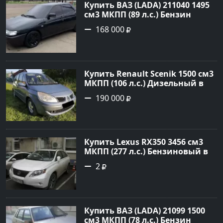
Купить ВАЗ (LADA) 211040 1495
см3 МКПП (89 л.с.) Бензин
инжектор в Краснодвр: цвет
168 000
Черный Седан 2007 года по
цене 168000 рублей,
объявление №24857 на сайте
Авторынок23
Купить Renault Scenik 1500 см3
МКПП (106 л.с.) Дизельный в
Белореченск: цвет Голубой
190 000
Универсал 2007 года по цене
190000 рублей, объявление
№20133 на сайте Авторынок23
Купить Lexus RX350 3456 см3
МКПП (277 л.с.) Бензиновый в
Краснодар: цвет
2
Перламутрово-белый
Универсал 2011 года по цене
1.67877 рублей, объявление
№3746 на сайте Авторынок23
Купить ВАЗ (LADA) 21099 1500
см3 МКПП (78 л.с.) Бензин