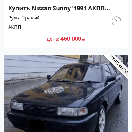
Купить Nissan Sunny '1991 АКПП
(1400/75 л.с.) Бензин инжектор
Руль
Правый
Тамань цвет Черный Седан по цене
км.
АКПП
460000 рублей, объявление №27493
320 000
на сайте Авторынок23
460 000
цена