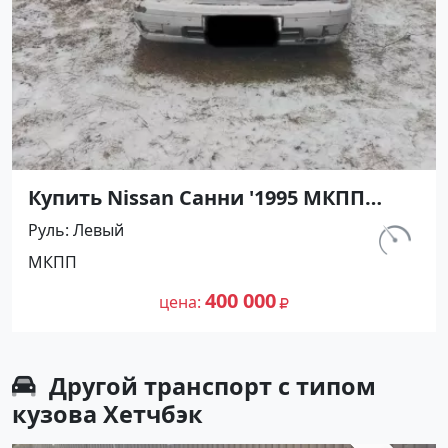
Купить Nissan Санни '1995 МКПП
(1400/90 л.с.) Бензин карбюратор
Руль
Левый
Абинск цвет Серебристый Седан по
км.
МКПП
цене 400000 рублей, объявление
540 000
№27476 на сайте Авторынок23
400 000
цена
Другой транспорт с типом
кузова Хетчбэк