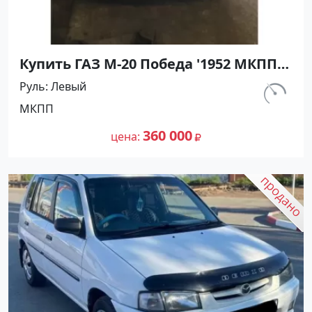
Купить ГАЗ М-20 Победа '1952 МКПП
(2100/52 л.с.) Бензин карбюратор
Руль
Левый
Горячий Ключ цвет Зелёный Хетчбэк
км.
МКПП
по цене 360000 рублей, объявление
10
№27461 на сайте Авторынок23
360 000
цена