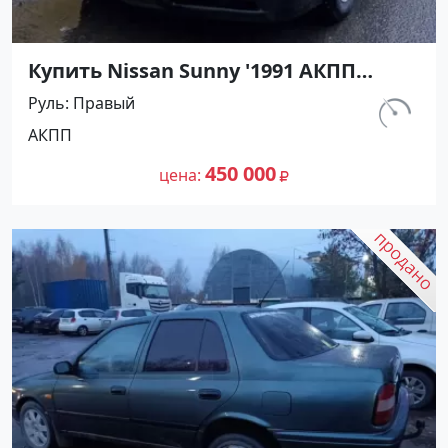
Купить Nissan Sunny '1991 АКПП
(1400/75 л.с.) Бензин инжектор
Руль
Правый
Мостовской цвет Черный Седан по
км.
АКПП
цене 450000 рублей, объявление
230 800
№27489 на сайте Авторынок23
450 000
цена