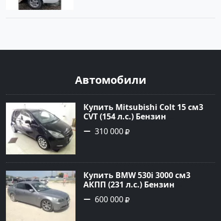
Автомобили
Купить Mitsubishi Colt 15 см3
CVT (154 л.с.) Бензин
турбонаддув в Краснодар:
310 000
цвет Чёрный металик Хетчбэк
2003 года по цене 310000
рублей, объявление №18731 на
сайте Авторынок23
Купить BMW 530i 3000 см3
АКПП (231 л.с.) Бензин
инжектор в Новороссийск:
600 000
цвет серый Седан 2004 года по
цене 600000 рублей,