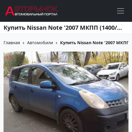
Перейти к основному содержанию
Купить Nissan Note '2007 МКПП (1400/88 л.с.) Бензин инжектор Усть Лабинск цвет Синий Хетчбэк по цене 230000 рублей, объявление №27344 на сайте Авторынок23
Главная
Автомобили
Купить Nissan Note '2007 МКПП (14
1
/
4