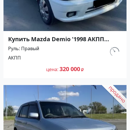
Купить Mazda Demio '1998 АКПП
(1300/83 л.с.) Бензин инжектор
Руль
Правый
Абинск цвет Белый Хетчбэк по цене
км.
АКПП
320000 рублей, объявление №27440
370 000
на сайте Авторынок23
320 000
цена