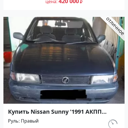
420 000
цена
Купить Nissan Sunny '1991 АКПП
(1400/75 л.с.) Бензин инжектор
Руль
Правый
Кореновск цвет Серый Седан по
км.