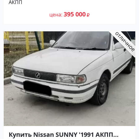
АКПП
цене 395000 рублей, объявление
302 156
№27500 на сайте Авторынок23
395 000
цена
Купить Nissan SUNNY '1991 АКПП