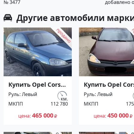
№ 3477
добавлено от
Другие автомобили марки
Купить Opel Corsa
Купить Opel Cor
'2002 МКПП
'2002 МКПП
Руль
Левый
Руль
Левый
(1200/75 л.с.)
(1200/75 л.с.)
км.
МКПП
112 780
МКПП
175
Бензин инжектор
Бензин инжект
Мирный цвет
Ленинградская
465 000
450 000
цена
цена
Синий Хетчбэк по
цвет Красный
цене 465000
Хетчбэк по цен