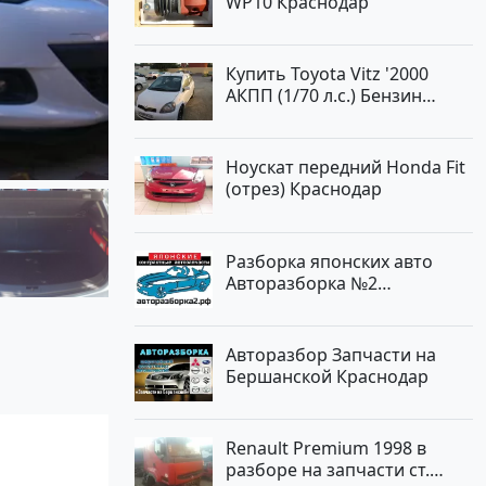
WP10 Краснодар
Купить Toyota Vitz '2000
АКПП (1/70 л.с.) Бензин
инжектор Краснодар цвет
Белый Хетчбэк по цене
194000 рублей, объявление
Ноускат передний Honda Fit
№15521 на сайте
(отрез) Краснодар
Авторынок23
Разборка японских авто
Авторазборка №2
Тлюстенхабль
Авторазбор Запчасти на
Бершанской Краснодар
Renault Premium 1998 в
разборе на запчасти ст.