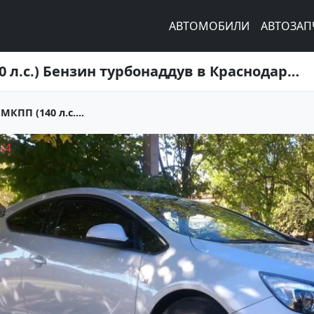
АВТОМОБИЛИ
АВТОЗАП
Купить Opel Astra J GTC 1400 см3 МКПП (140 л.с.) Бензин турбонаддув в Краснодар: цвет бело-голубой металлик Купе 2012 года по цене 670000 рублей, объявление №3477 на сайте Авторынок23
МКПП (140 л.с....
1
/
4