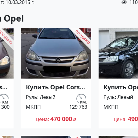
: 10.03.2015 г.
110
 Opel
sa
Купить Opel Corsa
Купить Ope
'2002 МКПП
'2002 МКП
Руль
Левый
Руль
Левый
(1200/75 л.с.)
(1200/75 л.с
км.
км.
 300
МКПП
129 763
МКПП
ор
Бензин инжектор
Бензин ин
Темрюк цвет
Армавир 
470 000
490
цена
цена
Серебристый
Черный Хе
е
Хетчбэк по цене
по цене 49