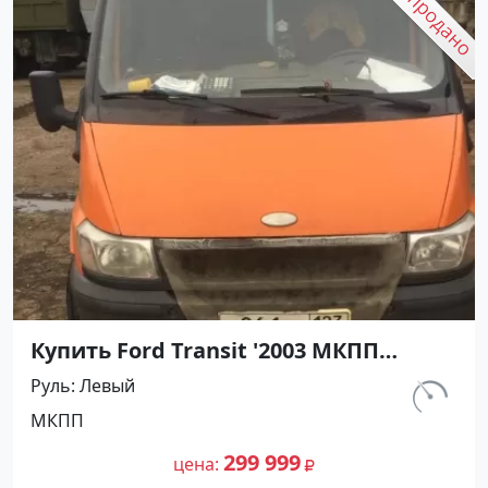
Купить Ford Transit '2003 МКПП
(1600/86 л.с.) Дизель Новокубанск
Руль
Левый
цвет Оранжевый Фургон по цене
км.
МКПП
299999 рублей, объявление №20385
393 119
на сайте Авторынок23
299 999
цена