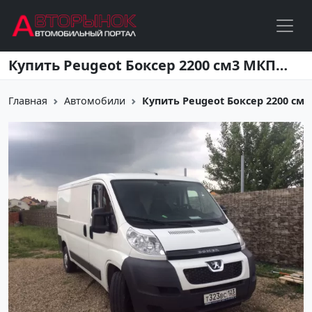
Перейти к основному содержанию
Купить Peugeot Боксер 2200 см3 МКПП (122 л.с.) Дизель турбонаддув в Краснодар: цвет Белый Фургон 2012 года по цене 930000 рублей, объявление №5620 на сайте Авторынок23
Главная
Автомобили
Купить Peugeot Боксер 2200 см3 М