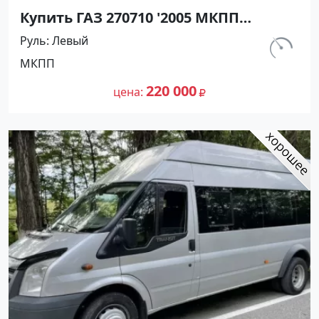
Купить ГАЗ 270710 '2005 МКПП
(2500/140 л.с.) Бензин инжектор
Руль
Левый
Краснодар цвет белый Фургон по
км.
МКПП
цене 220000 рублей, объявление
490 000
№25278 на сайте Авторынок23
220 000
цена