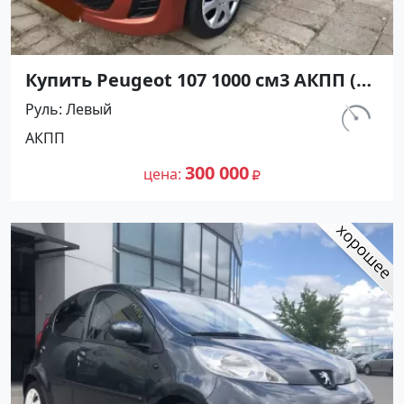
Купить Peugeot 107 1000 см3 АКПП (68
л.с.) Бензин инжектор в
Руль
Левый
Новотиторовская: цвет Красный
км.
АКПП
Хетчбэк 2011 года по цене 300000
217 000
рублей, объявление №25174 на сайте
300 000
цена
Авторынок23