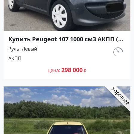
Купить Peugeot 107 1000 см3 АКПП (68
л.с.) Бензин инжектор в Краснодар:
Руль
Левый
цвет Серый Хетчбэк 2011 года по
км.
АКПП
цене 298000 рублей, объявление
335 100
№25170 на сайте Авторынок23
298 000
цена