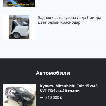
Задняя часть кузова Лада Приора
цвет белый Краснодар
Автомобили
Купить Mitsubishi Colt 15 см3
CVT (154 л.с.) Бензин
турбонаддув в Краснодар:
310 000
цвет Чёрный металик Хетчбэк
2003 года по цене 310000