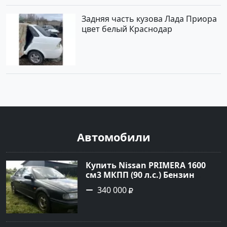
Задняя часть кузова Лада Приора
цвет белый Краснодар
Автомобили
Купить Nissan PRIMERA 1600
см3 МКПП (90 л.с.) Бензин
инжектор в Петровская: цвет
340 000
Зеленый Седан 1994 года по
цене 340000 рублей,
объявление №21558 на сайте
Авторынок23