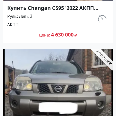
Купить Changan CS95 '2022 АКПП
(2000/233 л.с.) Бензин инжектор
Руль
Левый
Краснодар цвет Серый Внедорожник
км.
АКПП
по цене 4630000 рублей, объявление
1
№26942 на сайте Авторынок23
4 630 000
цена