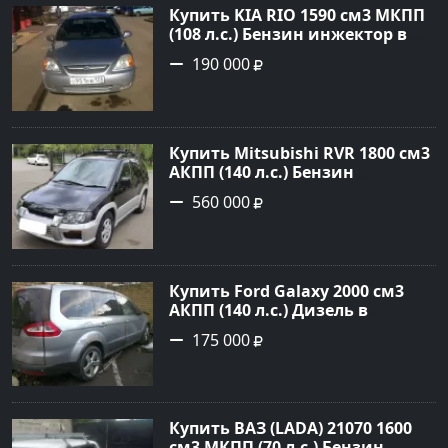
Купить KIA RIO 1590 см3 МКПП
(108 л.с.) Бензин инжектор в
Краснодар: цвет серебристый
190 000
Седан 2004 года по цене 190000
рублей, объявление №5682 на
сайте Авторынок23
Купить Mitsubishi RVR 1800 см3
АКПП (140 л.с.) Бензин
инжектор в Троицкая : цвет
560 000
Черный Минивэн 1998 года по
цене 560000 рублей,
объявление №22032 на сайте
Авторынок23
Купить Ford Galaxy 2000 см3
АКПП (140 л.с.) Дизель в
Новороссийск: цвет серый
175 000
металик Минивэн 2008 года по
цене 175000 рублей,
объявление №845 на сайте
Авторынок23
Купить ВАЗ (LADA) 21070 1600
см3 МКПП (70 л.с.) Бензин