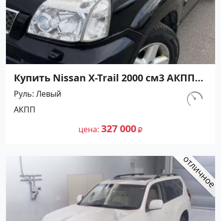
Купить Nissan X-Trail 2000 см3 АКПП
(140 л.с.) Бензин инжектор в
Руль
Левый
Ивановская : цвет Черный
км.
АКПП
Внедорожник 2005 года по цене
190 000
327000 рублей, объявление №24727
327 000
цена
на сайте Авторынок23