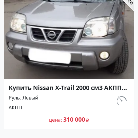
Купить Nissan X-Trail 2000 см3 АКПП
(140 л.с.) Бензин инжектор в
Руль
Левый
Новороссийск : цвет Серый
км.
АКПП
Внедорожник 2005 года по цене
190 000
310000 рублей, объявление №24561
310 000
цена
на сайте Авторынок23