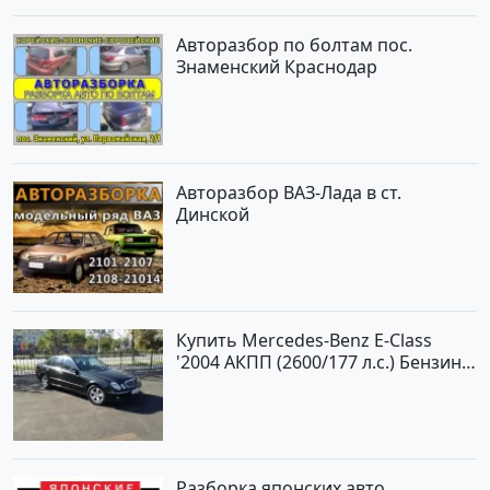
Авторазбор по болтам пос.
Знаменский Краснодар
Авторазбор ВАЗ-Лада в ст.
Динской
Купить Mercedes-Benz E-Class
'2004 АКПП (2600/177 л.с.) Бензин
инжектор Новороссийск цвет
черный Седан по цене 620000
рублей, объявление №2192 на
сайте Авторынок23
Разборка японских авто