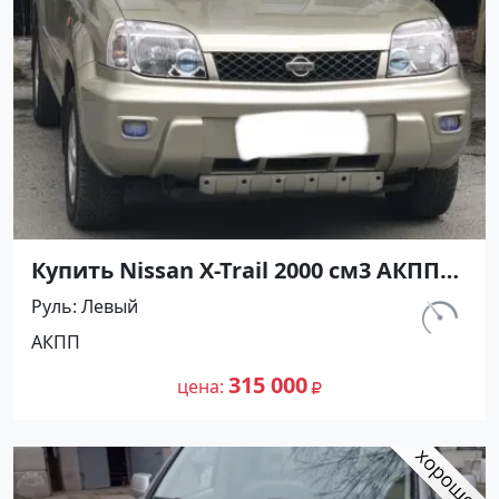
Купить Nissan X-Trail 2000 см3 АКПП
(140 л.с.) Бензин инжектор в
Руль
Левый
Армавир : цвет Бежевый
км.
АКПП
Внедорожник 2005 года по цене
180 000
315000 рублей, объявление №24600
315 000
цена
на сайте Авторынок23