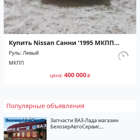
Купить Nissan Санни '1995 МКПП
(1400/90 л.с.) Бензин карбюратор
Руль
Левый
Абинск цвет Серебристый Седан по
км.
МКПП
цене 400000 рублей, объявление
540 000
№27476 на сайте Авторынок23
400 000
цена
Популярные объявления
Запчасти ВАЗ-Лада магазин
БелозерАвтоСервис
Новотитаровская