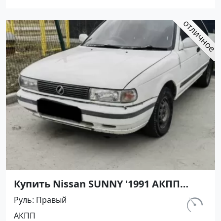
Купить Nissan SUNNY '1991 АКПП
(1400/75 л.с.) Бензин инжектор
Руль
Правый
Армавир цвет Черный Седан по
км.
АКПП
цене 450000 рублей, объявление
298 000