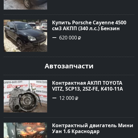
года по цене 180000 рублей,
объявление №23890 на сайте
Авторынок23
Купить Porsche Cayenne 4500
см3 АКПП (340 л.с.) Бензин
турбонаддув в Новороссийск:
620 000
цвет черный Внедорожник
2004 года по цене 620000
рублей, объявление №1771 на
сайте Авторынок23
Автозапчасти
Контрактная АКПП TOYOTA
VITZ, SCP13, 2SZ-FE, K410-11A
Ростов
12 000
Контрактный двигатель Мини
Уан 1.6 Краснодар