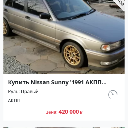
Купить Nissan Sunny '1991 АКПП
(1400/75 л.с.) Бензин инжектор
Руль
Правый
Воронежская цвет Серый Седан по
км.
АКПП
цене 420000 рублей, объявление
297 460
№27501 на сайте Авторынок23
420 000
цена