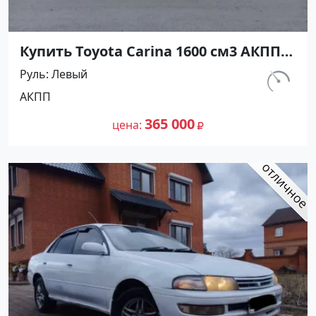
Купить Toyota Carina 1600 см3 АКПП
(116 л.с.) Бензин инжектор в
Руль
Левый
Краснодар: цвет Красный Седан 1993
км.
АКПП
года по цене 365000 рублей,
335 000
объявление №27299 на сайте
365 000
цена
Авторынок23