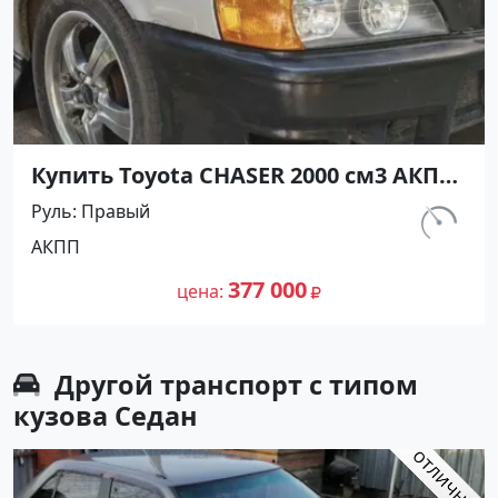
Купить Toyota CHASER 2000 см3 АКПП
(140 л.с.) Бензин инжектор в
Руль
Правый
Белозерный: цвет Серый Седан 1998
км.
АКПП
года по цене 377000 рублей,
337 787
объявление №26919 на сайте
377 000
цена
Авторынок23
Другой транспорт с типом
кузова Седан