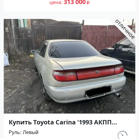
313 000
цена
Купить Toyota Carina '1993 АКПП
(1600/116 л.с.) Бензин инжектор
Руль
Левый
Апшеронск цвет Серый Седан по
км.