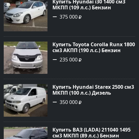
Купить Hyundai i30 1400 см3
МКПП (109 л.с.) Бензин
инжектор в Кропоткин: цвет
375 000
белый Хетчбэк 2011 года по
цене 375000 рублей,
объявление №2972 на сайте
Авторынок23
Купить Toyota Corolla Runx 1800
см3 АКПП (190 л.с.) Бензин
инжектор в Тихорецк: цвет
235 000
Серый Хетчбэк 2002 года по
цене 235000 рублей,
объявление №20303 на сайте
Авторынок23
Купить Hyundai Starex 2500 см3
МКПП (100 л.с.) Дизель
турбонаддув в Краснодар:
350 000
цвет белый Фургон 2014 года
по цене 350000 рублей,
объявление №4078 на сайте
Авторынок23
Купить ВАЗ (LADA) 211040 1495
см3 МКПП (89 л.с.) Бензин