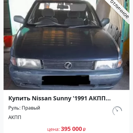
Купить Nissan Sunny '1991 АКПП
(1400/75 л.с.) Бензин инжектор
Руль
Правый
Кореновск цвет Серый Седан по
км.
АКПП
цене 395000 рублей, объявление
302 156
№27500 на сайте Авторынок23
395 000
цена