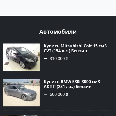
Автомобили
Купить Mitsubishi Colt 15 см3
CVT (154 л.с.) Бензин
турбонаддув в Краснодар:
310 000
цвет Чёрный металик Хетчбэк
2003 года по цене 310000
рублей, объявление №18731 на
сайте Авторынок23
Купить BMW 530i 3000 см3
АКПП (231 л.с.) Бензин
инжектор в Новороссийск:
600 000
цвет серый Седан 2004 года по
цене 600000 рублей,
объявление №1650 на сайте
Авторынок23