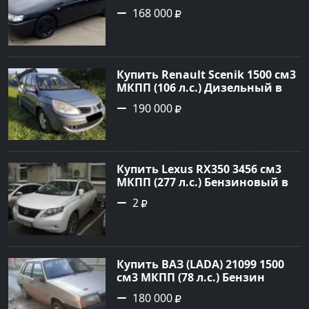
инжектор в Краснодвр: цвет
168 000
Черный Седан 2007 года по
цене 168000 рублей,
объявление №24857 на сайте
Авторынок23
Купить Renault Scenik 1500 см3
МКПП (106 л.с.) Дизельный в
Белореченск: цвет Голубой
190 000
Универсал 2007 года по цене
190000 рублей, объявление
№20133 на сайте Авторынок23
Купить Lexus RX350 3456 см3
МКПП (277 л.с.) Бензиновый в
Краснодар: цвет
2
Перламутрово-белый
Универсал 2011 года по цене
1.67877 рублей, объявление
№3746 на сайте Авторынок23
Купить ВАЗ (LADA) 21099 1500
см3 МКПП (78 л.с.) Бензин
инжектор в Гостагаевская :
180 000
цвет Серебряный Седан 2001