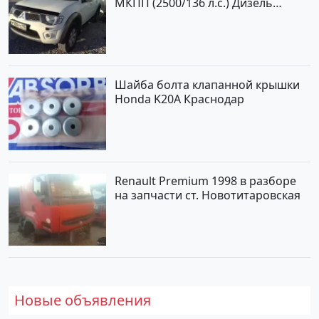
МКПП (2500/136 л.с.) Дизель
турбонаддув Новороссийск цвет
белый Пикап по цене 1000000
рублей, объявление №562 на
сайте Авторынок23
Шайба болта клапанной крышки
Honda K20A Краснодар
Renault Premium 1998 в разборе
на запчасти ст. Новотитаровская
Новые объявления