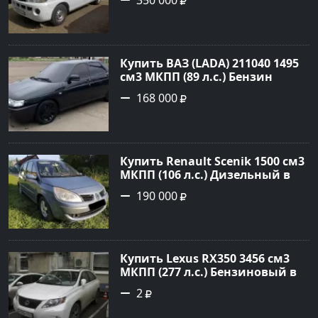
350 000
цвет белый Фургон 2014 года
по цене 350000 рублей,
объявление №4078 на сайте
Авторынок23
Купить ВАЗ (LADA) 211040 1495
см3 МКПП (89 л.с.) Бензин
инжектор в Краснодвр: цвет
168 000
Черный Седан 2007 года по
цене 168000 рублей,
объявление №24857 на сайте
Авторынок23
Купить Renault Scenik 1500 см3
МКПП (106 л.с.) Дизельный в
Белореченск: цвет Голубой
190 000
Универсал 2007 года по цене
190000 рублей, объявление
№20133 на сайте Авторынок23
Купить Lexus RX350 3456 см3
МКПП (277 л.с.) Бензиновый в
Краснодар: цвет
2
Перламутрово-белый
Универсал 2011 года по цене