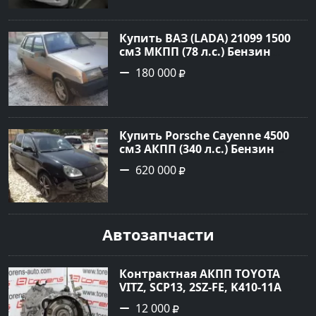
1.67877 рублей, объявление
№3746 на сайте Авторынок23
Купить ВАЗ (LADA) 21099 1500
см3 МКПП (78 л.с.) Бензин
инжектор в Гостагаевская :
180 000
цвет Серебряный Седан 2001
года по цене 180000 рублей,
объявление №23890 на сайте
Авторынок23
Купить Porsche Cayenne 4500
см3 АКПП (340 л.с.) Бензин
турбонаддув в Новороссийск:
620 000
цвет черный Внедорожник
2004 года по цене 620000
рублей, объявление №1771 на
сайте Авторынок23
Автозапчасти
Контрактная АКПП TOYOTA
VITZ, SCP13, 2SZ-FE, K410-11A
Ростов
12 000