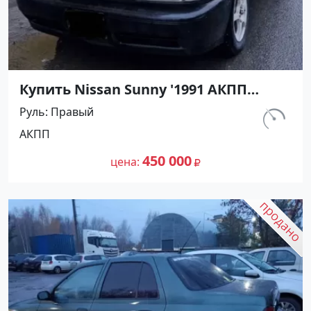
Купить Nissan Sunny '1991 АКПП
(1400/75 л.с.) Бензин инжектор
Руль
Правый
Мостовской цвет Черный Седан по
км.
АКПП
цене 450000 рублей, объявление
230 800
№27489 на сайте Авторынок23
450 000
цена