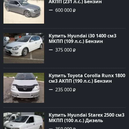
АКПП (231 л.с.) Бензин
инжектор в Новороссийск:
600 000
цвет серый Седан 2004 года по
цене 600000 рублей,
объявление №1650 на сайте
Авторынок23
Купить Hyundai i30 1400 см3
МКПП (109 л.с.) Бензин
инжектор в Кропоткин: цвет
375 000
белый Хетчбэк 2011 года по
цене 375000 рублей,
объявление №2972 на сайте
Авторынок23
Купить Toyota Corolla Runx 1800
см3 АКПП (190 л.с.) Бензин
инжектор в Тихорецк: цвет
235 000
Серый Хетчбэк 2002 года по
цене 235000 рублей,
объявление №20303 на сайте
Авторынок23
Купить Hyundai Starex 2500 см3
МКПП (100 л.с.) Дизель
турбонаддув в Краснодар: