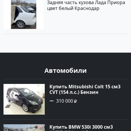
Задняя часть кузова Лада Приора
цвет белый Краснодар
Автомобили
Купить Mitsubishi Colt 15 см3
CVT (154 л.с.) Бензин
турбонаддув в Краснодар:
310 000
цвет Чёрный металик Хетчбэк
2003 года по цене 310000
рублей, объявление №18731 на
сайте Авторынок23
Купить BMW 530i 3000 см3