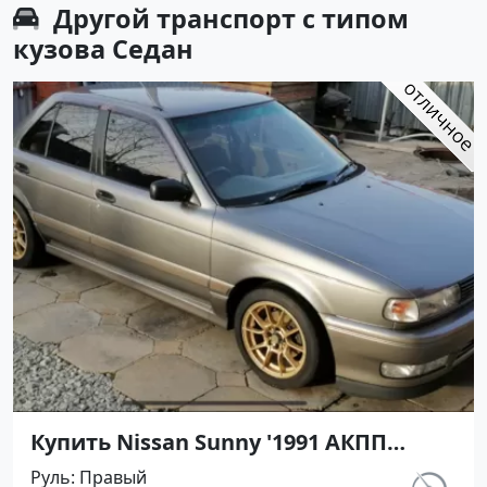
Другой транспорт с типом
кузова Седан
Купить Nissan Sunny '1991 АКПП
(1400/75 л.с.) Бензин инжектор
Руль
Правый