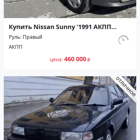
Купить Nissan Sunny '1991 АКПП
(1400/75 л.с.) Бензин инжектор
Руль
Правый
Тамань цвет Черный Седан по цене
км.
АКПП
460000 рублей, объявление №27493
320 000
на сайте Авторынок23
460 000
цена