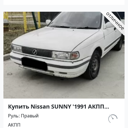
Купить Nissan SUNNY '1991 АКПП
(1400/75 л.с.) Бензин инжектор
Руль
Правый
Армавир цвет Черный Седан по
км.
АКПП
цене 450000 рублей, объявление
298 000