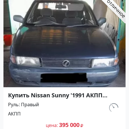
Купить Nissan Sunny '1991 АКПП
(1400/75 л.с.) Бензин инжектор
Руль
Правый
Кореновск цвет Серый Седан по
км.
АКПП
цене 395000 рублей, объявление
302 156
№27500 на сайте Авторынок23
395 000
цена