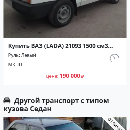
Купить ВАЗ (LADA) 21093 1500 см3
МКПП (70 л.с.) Бензин инжектор в
Руль
Левый
Ахтанизовская: цвет Белый Хетчбэк
км.
МКПП
1994 года по цене 190000 рублей,
120 000
объявление №26916 на сайте
190 000
цена
Авторынок23
Другой транспорт с типом
кузова Седан