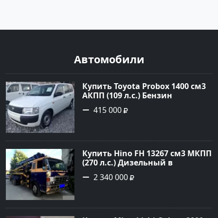
Автомобили
Купить Toyota Probox 1400 см3
АКПП (109 л.с.) Бензин
инжектор в Новороссийск:
415 000
цвет белый Универсал 2010
года по цене 415000 рублей,
объявление №3002 на сайте
Авторынок23
Купить Hino FH 13267 см3 МКПП
(270 л.с.) Дизельный в
г.Краснодар: цвет Синий
2 340 000
Грузовые шасси 1992 года по
цене 2340000 рублей,
объявление №4872 на сайте
Авторынок23