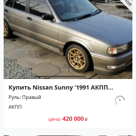
Купить Nissan Sunny '1991 АКПП
(1400/75 л.с.) Бензин инжектор
Руль
Правый
Воронежская цвет Серый Седан по
км.
АКПП
цене 420000 рублей, объявление
297 460
№27501 на сайте Авторынок23
420 000
цена