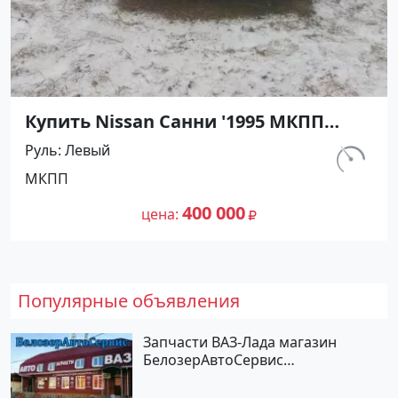
Купить Nissan Санни '1995 МКПП
(1400/90 л.с.) Бензин карбюратор
Руль
Левый
Абинск цвет Серебристый Седан по
км.
МКПП
цене 400000 рублей, объявление
540 000
№27476 на сайте Авторынок23
400 000
цена
Популярные объявления
Запчасти ВАЗ-Лада магазин
БелозерАвтоСервис
Новотитаровская