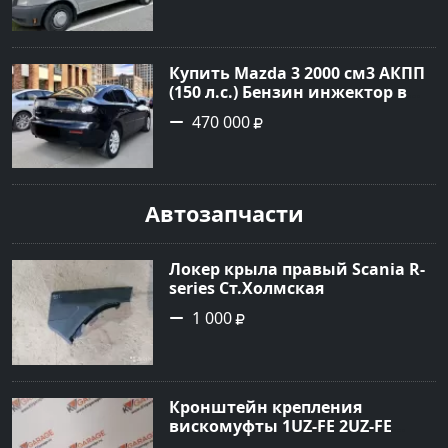
года по цене 300000 рублей,
объявление №22259 на сайте
Авторынок23
Купить Mazda 3 2000 см3 АКПП
(150 л.с.) Бензин инжектор в
Геленджик : цвет Чёрный
470 000
Седан 2008 года по цене 470000
рублей, объявление №19216 на
сайте Авторынок23
Автозапчасти
Локер крыла правый Scania R-
series Ст.Холмская
1 000
Кронштейн крепления
вискомуфты 1UZ-FE 2UZ-FE
Краснодар