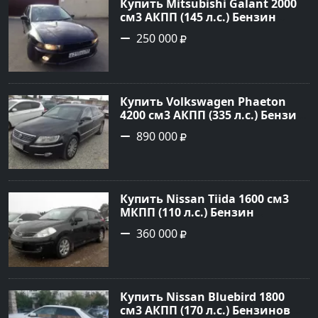
Купить Mitsubishi Galant 2000
см3 АКПП (145 л.с.) Бензин
инжектор в Краснодар: цвет
250 000
черный Седан 2000 года по
цене 250000 рублей,
объявление №13727 на сайте
Авторынок23
Купить Volkswagen Phaeton
4200 см3 АКПП (335 л.с.) Бензин
инжектор в Новороссийск:
890 000
цвет черный металлик Седан
2007 года по цене 890000
рублей, объявление №1393 на
сайте Авторынок23
Купить Nissan Tiida 1600 см3
МКПП (110 л.с.) Бензин
инжектор в Армавир: цвет
360 000
черный Хетчбэк 2008 года по
цене 360000 рублей,
объявление №3349 на сайте
Авторынок23
Купить Nissan Bluebird 1800
см3 АКПП (170 л.с.) Бензиновый