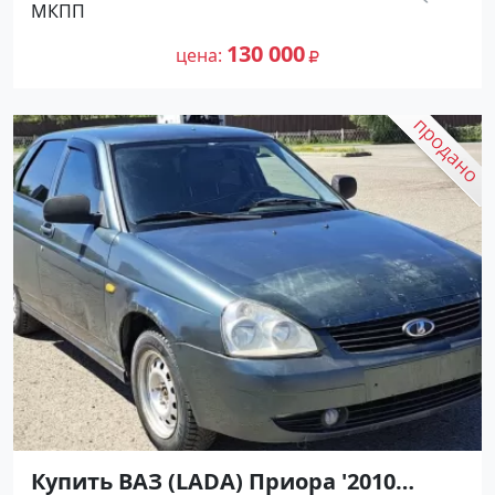
МКПП
цене 130000 рублей, объявление
413 200
№27350 на сайте Авторынок23
130 000
цена
Купить ВАЗ (LADA) Приора '2010