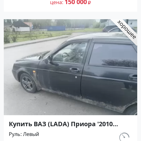
150 000
цена
Купить ВАЗ (LADA) Приора '2010
МКПП (1600/98 л.с.) Бензин инжектор
Руль
Левый
Геленджик цвет черный Хетчбэк по
км.