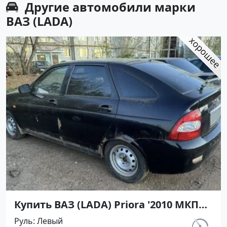
Другие автомобили марки
ВАЗ (LADA)
Купить ВАЗ (LADA) Priora '2010 МКПП
(1600/98 л.с.) Бензин инжектор
Руль
Левый