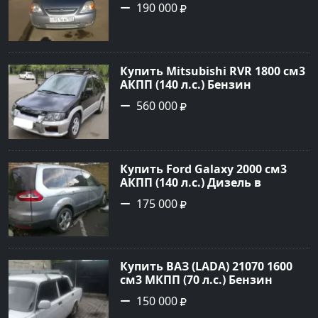
Краснодар: цвет серебристый
190 000
Седан 2004 года по цене 190000
рублей, объявление №5682 на
сайте Авторынок23
Купить Mitsubishi RVR 1800 см3
АКПП (140 л.с.) Бензин
инжектор в Троицкая : цвет
560 000
Черный Минивэн 1998 года по
цене 560000 рублей,
объявление №22032 на сайте
Авторынок23
Купить Ford Galaxy 2000 см3
АКПП (140 л.с.) Дизель в
Новороссийск: цвет серый
175 000
металик Минивэн 2008 года по
цене 175000 рублей,
объявление №845 на сайте
Авторынок23
Купить ВАЗ (LADA) 21070 1600
см3 МКПП (70 л.с.) Бензин
инжектор в Платнировская:
150 000
цвет Белый Седан 2000 года по