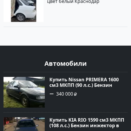
цвет белый Краснодар
Автомобили
Купить Nissan PRIMERA 1600
см3 МКПП (90 л.с.) Бензин
инжектор в Петровская: цвет
340 000
Зеленый Седан 1994 года по
цене 340000 рублей,
объявление №21558 на сайте
Авторынок23
Купить KIA RIO 1590 см3 МКПП
(108 л.с.) Бензин инжектор в