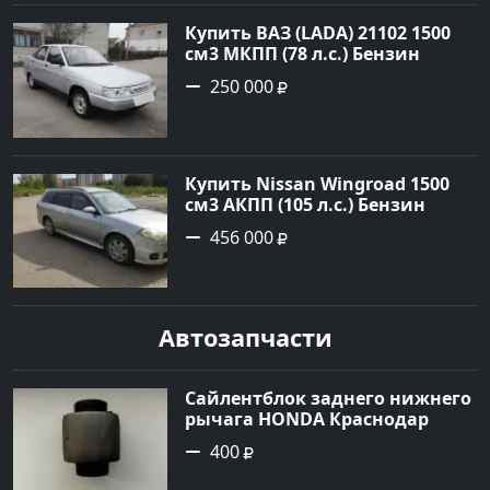
Купить ВАЗ (LADA) 21102 1500
см3 МКПП (78 л.с.) Бензин
карбюратор в Небуг: цвет
250 000
Серебро Седан 2001 года по
цене 250000 рублей,
объявление №20514 на сайте
Авторынок23
Купить Nissan Wingroad 1500
см3 АКПП (105 л.с.) Бензин
инжектор в Армавир: цвет
456 000
Серебристый Универсал 2002
года по цене 456000 рублей,
объявление №24970 на сайте
Авторынок23
Автозапчасти
Сайлентблок заднего нижнего
рычага HONDA Краснодар
400