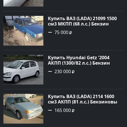
цене 150000 рублей,
объявление №22042 на сайте
Авторынок23
Купить ВАЗ (LADA) 21099 1500
см3 МКПП (68 л.с.) Бензин
инжектор в Кореновск : цвет
75 000
Синий Седан 2000 года по цене
75000 рублей, объявление
№20407 на сайте Авторынок23
Купить Hyundai Getz '2004
АКПП (1300/82 л.с.) Бензин
инжектор Петровская цвет
230 000
Белый Седан по цене 230000
рублей, объявление №27355 на
сайте Авторынок23
Купить ВАЗ (LADA) 2114 1600
см3 АКПП (81 л.с.) Бензиновый
в Новороссийск: цвет серый
165 000
Хетчбэк 2008 года по цене
165000 рублей, объявление
№527 на сайте Авторынок23