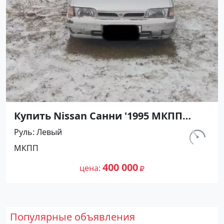
Купить Nissan Санни '1995 МКПП
(1400/90 л.с.) Бензин карбюратор
Руль
Левый
Абинск цвет Серебристый Седан по
км.
МКПП
цене 400000 рублей, объявление
540 000
№27476 на сайте Авторынок23
400 000
цена
Популярные объявления