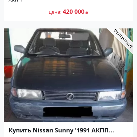
цене 420000 рублей, объявление
297 460
№27501 на сайте Авторынок23
420 000
цена
Купить Nissan Sunny '1991 АКПП