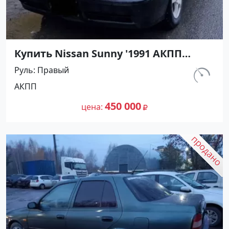
Купить Nissan Sunny '1991 АКПП
(1400/75 л.с.) Бензин инжектор
Руль
Правый
Мостовской цвет Черный Седан по
км.
АКПП
цене 450000 рублей, объявление
230 800
№27489 на сайте Авторынок23
450 000
цена