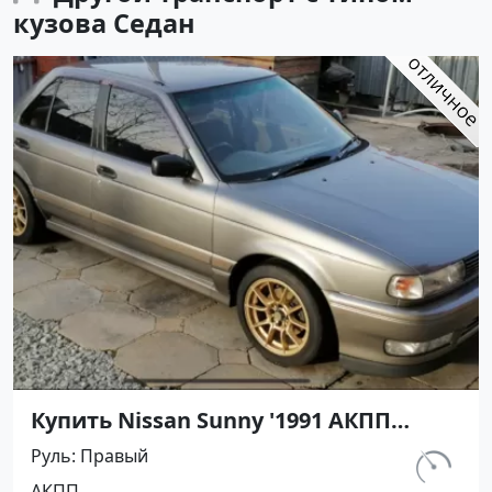
кузова Седан
Купить Nissan Sunny '1991 АКПП
(1400/75 л.с.) Бензин инжектор
Руль
Правый
Воронежская цвет Серый Седан по
км.
АКПП