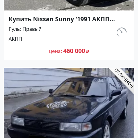
Купить Nissan Sunny '1991 АКПП
(1400/75 л.с.) Бензин инжектор
Руль
Правый
Тамань цвет Черный Седан по цене
км.
АКПП
460000 рублей, объявление №27493
320 000
на сайте Авторынок23
460 000
цена