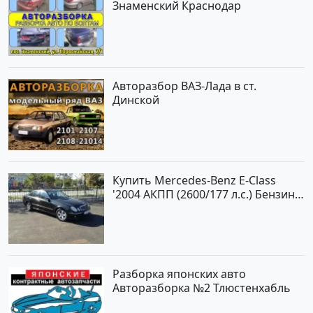
Знаменский Краснодар
Авторазбор ВАЗ-Лада в ст.
Динской
Купить Mercedes-Benz E-Class
'2004 АКПП (2600/177 л.с.) Бензин
инжектор Новороссийск цвет
черный Седан по цене 620000
рублей, объявление №2192 на
сайте Авторынок23
Разборка японских авто
Авторазборка №2 Тлюстенхабль