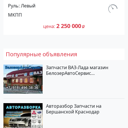
(1400/88 л.с.) Бензин инжектор
Руль
Левый
Рисовый цвет Синий Хетчбэк по
км.
МКПП
цене 2250000 рублей, объявление
212 300
№27444 на сайте Авторынок23
2 250 000
цена
Популярные объявления
Запчасти ВАЗ-Лада магазин
БелозерАвтоСервис
Новотитаровская
Авторазбор Запчасти на
Бершанской Краснодар