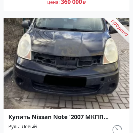
360 000
цена
Купить Nissan Note '2007 МКПП
(1400/88 л.с.) Бензин инжектор
Руль
Левый
Крымск цвет Черный Хетчбэк по
км.