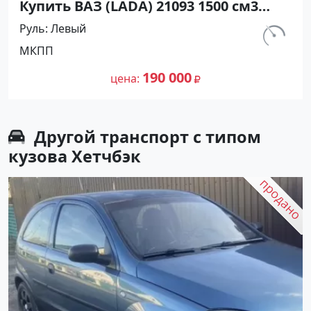
Купить ВАЗ (LADA) 21093 1500 см3
МКПП (70 л.с.) Бензин инжектор в
Руль
Левый
Ахтанизовская: цвет Белый Хетчбэк
км.
МКПП
1994 года по цене 190000 рублей,
120 000
объявление №26916 на сайте
190 000
цена
Авторынок23
Другой транспорт с типом
кузова Хетчбэк