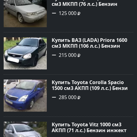
см3 МКПП (76 л.с.) Бензин
инжектор в Новороссийск:
125 000
цвет белый Седан 2004 года по
цене 125000 рублей,
объявление №602 на сайте
Авторынок23
Купить ВАЗ (LADA) Priora 1600
см3 МКПП (106 л.с.) Бензин
инжектор в Темрюк : цвет
215 000
Серый Седан 2014 года по цене
215000 рублей, объявление
№22575 на сайте Авторынок23
Купить Toyota Corolla Spacio
1500 см3 АКПП (109 л.с.) Бензин
инжектор в Новороссийск:
285 000
цвет синий Минивэн 2002 года
по цене 285000 рублей,
объявление №2949 на сайте
Авторынок23
Купить Toyota Vitz 1000 см3
АКПП (71 л.с.) Бензин инжектор
в Раевская: цвет Серебристый