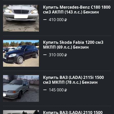
Купить Mercedes-Benz C180 1800
см3 АКПП (143 л.с.) Бензин
инжектор в Тимашевск : цвет
410 000
Серебряный Седан 2006 года по
цене 410000 рублей,
объявление №23786 на сайте
Авторынок23
Купить Skoda Fabia 1200 см3
МКПП (69 л.с.) Бензин
инжектор в Кропоткин: цвет
310 000
черный Хетчбэк 2010 года по
цене 310000 рублей,
объявление №5274 на сайте
Авторынок23
Купить ВАЗ (LADA) 2115i 1500
см3 МКПП (78 л.с.) Бензин
инжектор в Брюховецкая: цвет
145 000
Золотой Седан 2003 года по
цене 145000 рублей,
объявление №21668 на сайте
Авторынок23
Купить ВАЗ (LADA) 2110 1500