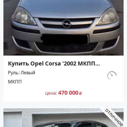
Купить Opel Corsa '2002 МКПП
(1200/75 л.с.) Бензин инжектор
Руль
Левый
Темрюк цвет Серебристый Хетчбэк
км.
МКПП
по цене 470000 рублей, объявление
129 763
№27491 на сайте Авторынок23
470 000
цена